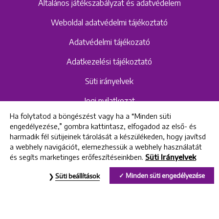
Általános játékszabályzat és adatvédelem
Weboldal adatvédelmi tájékoztató
Adatvédelmi tájékozató
Adatkezelési tájékoztató
Süti irányelvek
Jogi nyilatkozat
Ha folytatod a böngészést vagy ha a “Minden süti
Hangrögzítéshez kapcsolódó adatvédelmi
engedélyezése,” gombra kattintasz, elfogadod az első- és
szabályzat és tájékoztató
harmadik fél sütijeinek tárolását a készülékeden, hogy javítsd
a webhely navigációt, elemezhessük a webhely használatát
és segíts marketinges erőfeszítéseinkben.
Süti Irányelvek
All rights reserved © 2022 Uniklinik Dental and Implant Center
Minden süti engedélyezése
Süti beállítások
Uniklinik Fogászati és Implantációs Központ