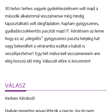
30 hetes terhes vagyok gyökérkezelésem volt majd a
második alkalommal visszamenve még mindig
tapasztalható volt idegfájdalom. Kaptam gyógyszeres,
gyulladáscsökkentős pasztát majd IT. Kérdésem az lenne
hogy ez az „idegölős” gyógyszeres paszta helyileg hat
vagy bekerülhet a véráramba ezáltal a babát is
veszélyeztetve? Egy hét múlva kell visszamennem ami
elég hosszú idő még. Válaszát előre is köszönöm!
VÁLASZ
Kedves Kérdező!
Nyilván rengeteg anyag létezik a piacon, így én nem