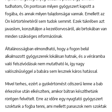
tudhatom, Ön pontosan milyen gyógyszert kapott a
fogába, és annak milyen tulajdonságai vannak. Emellett az
Ön kórtörténetéről sem tudok semmit. Ezek tükrében azt
javaslom, konzultáljon a kezelőorvosáról, aki birtokában van
minden szükséges információnak.
Általánosságban elmondható, hogy a fogon belül
alkalmazott gyógyszerek lokálisan hatnak, és a véráramba
való felszívódásuk nem mutatható ki, így nagy
valószínűséggel a babára sem lesznek káros hatással.
Mivel terhes, ezért a gyökértömést célszerű lenne a bab
érkezése után elkészíteni, amikor bátran készíthetünk
röntgen felvételt. Erre az időre egy nyugtató gyógyszert
szoktunk a fogba tenni, ami mellett panaszok nem szoktak