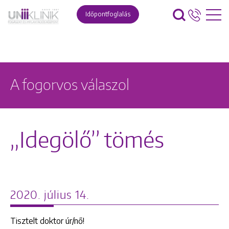
Időpontfoglalás
A fogorvos válaszol
„Idegölő” tömés
2020. július 14.
Tisztelt doktor úr/nő!