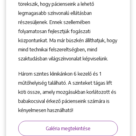
törekszik, hogy pácienseink a lehető
1148 Budapest, Örs vezér tere 2.
legmagasabb színvonalú ellátásban
részesüljenek. Ennek szellemében
folyamatosan fejlesztjük fogászati
központunkat. Ma már büszkén állíthatjuk, hogy
mind technikai felszereltségben, mind
szaktudásban világszínvonalat képviselünk.
Három szintes klinikánkon 6 kezelő ­és 1
műtőhelyiség található. A szinteket tágas lift
köti össze, amely mozgásukban korlátozott és
babakocsival érkező pácienseink számára is
kényelmesen használható!
Galéria megtekintése