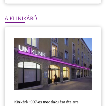
A KLINIKÁRÓL
Keresés
+36 1 222 9150
Klinikánk 1997-­es megalakulása óta arra
+36 1 222 7250