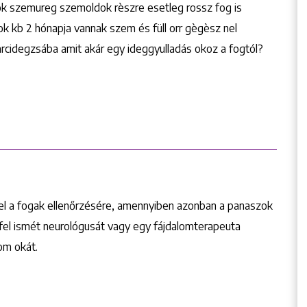
ok szemureg szemoldok rèszre esetleg rossz fog is
 kb 2 hónapja vannak szem és füll orr gègèsz nel
 arcidegzsába amit akár egy ideggyulladás okoz a fogtól?
el a fogak ellenőrzésére, amennyiben azonban a panaszok
fel ismét neurológusát vagy egy fájdalomterapeuta
lom okát.