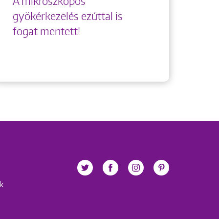
A mikroszkópos
gyökérkezelés ezúttal is
fogat mentett!
ek