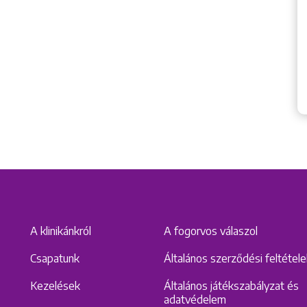
A klinikánkról
A fogorvos válaszol
Csapatunk
Általános szerződési feltétel
Kezelések
Általános játékszabályzat és
adatvédelem