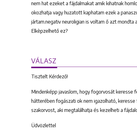
nem hat ezeket a fájdalmakat amik kihatnak homl
okozhatja vagy huzatott kaphatam ezek a panaszok
jártam.negativ neuroligian is voltam ő azt mondta
Elkèpzelhető ez?
VÁLASZ
Tisztelt Kérdező!
Mindenképp javaslom, hogy fogorvosát keresse f
hátterében fogászati ok nem igazolható, keresse 
szakorvost, aki megtalálhatja és kezelheti a fájda
Üdvözlettel