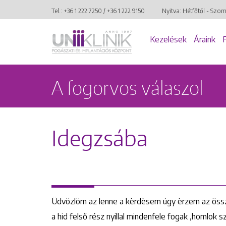
Tel.:
+36 1 222 7250
/
+36 1 222 9150
Nyitva: Hétfőtől - Szo
Kezelések
Áraink
A fogorvos válaszol
Idegzsába
Üdvözlöm az lenne a kèrdèsem úgy èrzem az össze
a hid felső rész nyillal mindenfele fogak ,homlok