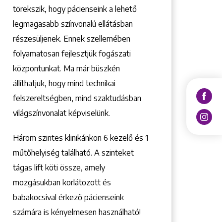
törekszik, hogy pácienseink a lehető
legmagasabb színvonalú ellátásban
részesüljenek. Ennek szellemében
folyamatosan fejlesztjük fogászati
központunkat. Ma már büszkén
állíthatjuk, hogy mind technikai
felszereltségben, mind szaktudásban
világszínvonalat képviselünk.
Három szintes klinikánkon 6 kezelő ­és 1
műtőhelyiség található. A szinteket
tágas lift köti össze, amely
mozgásukban korlátozott és
babakocsival érkező pácienseink
számára is kényelmesen használható!