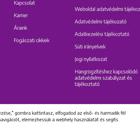
Kapcsolat
Weboldal adatvédelmi tájéko
Karrier
Adatvédelmi tájékozató
Áraink
Adatkezelési tájékoztató
Fogászati cikkek
Süti irányelvek
Jogi nyilatkozat
Hangrögzítéshez kapcsolódó
adatvédelmi szabályzat és
tájékoztató
zése,” gombra kattintasz, elfogadod az első- és harmadik fél
 navigációt, elemezhessük a webhely használatát és segíts
All rights reserved © 2022 Uniklinik Dental and Implant Center
Uniklinik Fogászati és Implantációs Központ