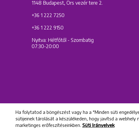
1148 Budapest, Örs vezér tere 2.
+36 1 222 7250
+36 1 222 9150
Nyitva: Hétfőtől - Szombatig
07:30-20:00
Ha folytatod a böngészést vagy ha a “Minden süti engedélye
sütijeinek tárolását a készülékeden, hogy javítsd a webhely
marketinges erőfeszítéseinkben.
Süti Irányelvek