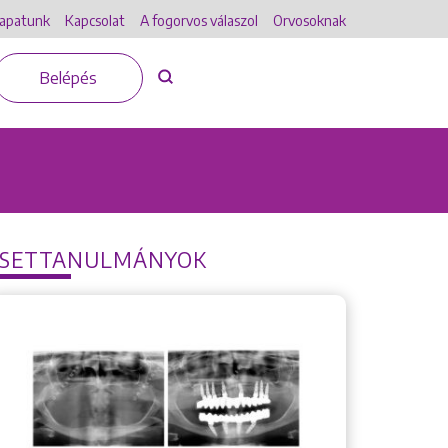
apatunk
Kapcsolat
A fogorvos válaszol
Orvosoknak
Belépés
ESETTANULMÁNYOK