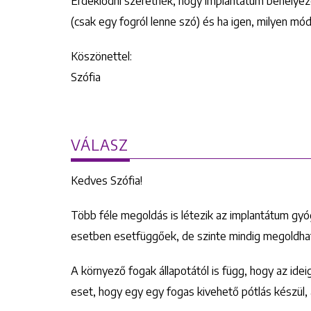
Érdeklődni szeretnék, hogy implantátum behelyezé
(csak egy fogról lenne szó) és ha igen, milyen mód
Köszönettel:
Szófia
VÁLASZ
Kedves Szófia!
Több féle megoldás is létezik az implantátum gyóg
esetben esetfüggőek, de szinte mindig megoldha
A környező fogak állapotától is függ, hogy az idei
eset, hogy egy egy fogas kivehető pótlás készül