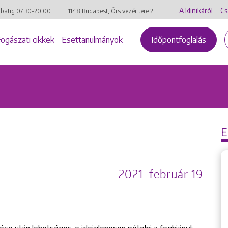
A klinikáról
Cs
mbatig
07:30-20:00
1148 Budapest, Örs vezér tere 2.
Fogászati cikkek
Esettanulmányok
Időpontfoglalás
2021. február 19.