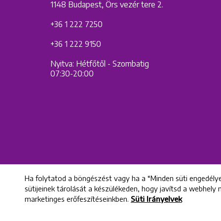
1148 Budapest, Örs vezér tere 2.
+36 1 222 7250
+36 1 222 9150
Nyitva: Hétfőtől - Szombatig
07:30-20:00
Ha folytatod a böngészést vagy ha a “Minden süti engedélye
sütijeinek tárolását a készülékeden, hogy javítsd a webhely
marketinges erőfeszítéseinkben.
Süti Irányelvek