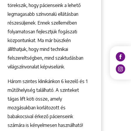
törekszik, hogy pácienseink a lehető
legmagasabb színvonalú ellátásban
részesüljenek. Ennek szellemében
folyamatosan fejlesztjük fogászati
központunkat. Ma már büszkén
állíthatjuk, hogy mind technikai
felszereltségben, mind szaktudásban
világszínvonalat képviselünk.
Három szintes klinikánkon 6 kezelő ­és 1
műtőhelyiség található. A szinteket
tágas lift köti össze, amely
mozgásukban korlátozott és
babakocsival érkező pácienseink
számára is kényelmesen használható!