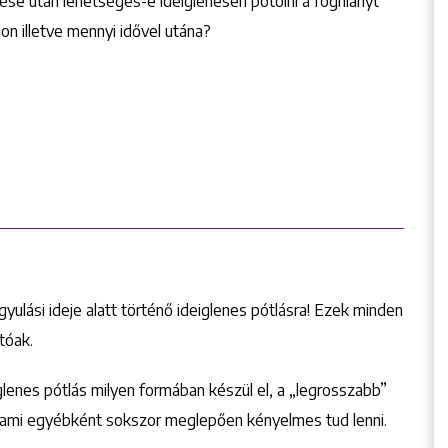
se után lehetséges-e ideiglenesen pótolni a foghiányt
on illetve mennyi idővel utána?
yulási ideje alatt történő ideiglenes pótlásra! Ezek minden
tóak.
glenes pótlás milyen formában készül el, a „legrosszabb”
, ami egyébként sokszor meglepően kényelmes tud lenni.