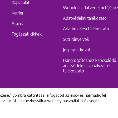
Kapcsolat
Weboldal adatvédelmi tájéko
Karrier
Adatvédelmi tájékozató
Áraink
Adatkezelési tájékoztató
Fogászati cikkek
Süti irányelvek
Jogi nyilatkozat
Hangrögzítéshez kapcsolódó
adatvédelmi szabályzat és
tájékoztató
zése,” gombra kattintasz, elfogadod az első- és harmadik fél
 navigációt, elemezhessük a webhely használatát és segíts
All rights reserved © 2022 Uniklinik Dental and Implant Center
Uniklinik Fogászati és Implantációs Központ