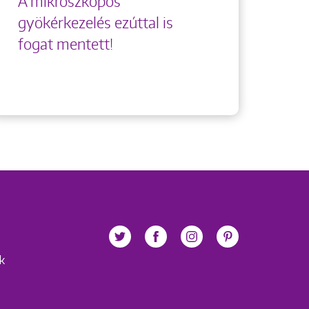
A mikroszkópos
gyökérkezelés ezúttal is
fogat mentett!
ek