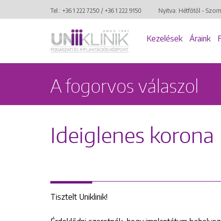
Tel.:
+36 1 222 7250
/
+36 1 222 9150
Nyitva: Hétfőtől - Szo
Kezelések
Áraink
A fogorvos válaszol
Ideiglenes korona
Tisztelt Uniklinik!