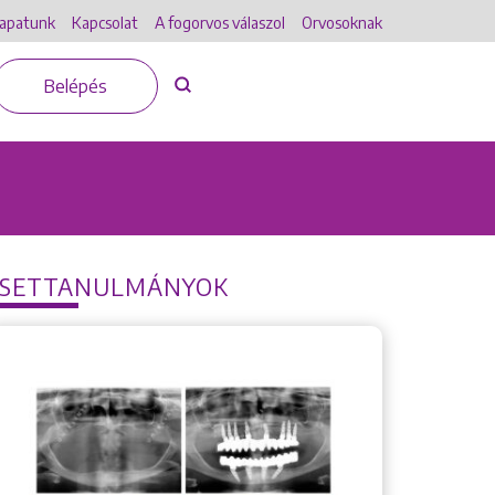
apatunk
Kapcsolat
A fogorvos válaszol
Orvosoknak
Belépés
ESETTANULMÁNYOK