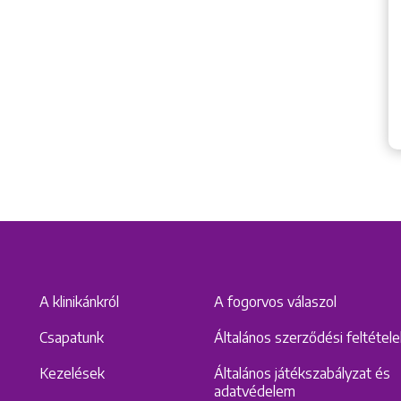
A klinikánkról
A fogorvos válaszol
Csapatunk
Általános szerződési feltétel
Kezelések
Általános játékszabályzat és
adatvédelem