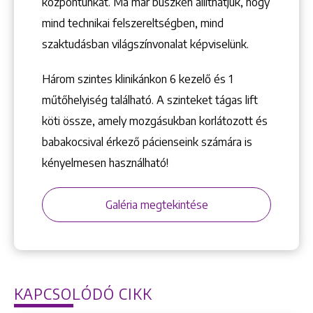
központunkat. Ma már büszkén állíthatjuk, hogy
mind technikai felszereltségben, mind
szaktudásban világszínvonalat képviselünk.
Három szintes klinikánkon 6 kezelő ­és 1
műtőhelyiség található. A szinteket tágas lift
köti össze, amely mozgásukban korlátozott és
babakocsival érkező pácienseink számára is
kényelmesen használható!
Galéria megtekintése
KAPCSOLÓDÓ CIKK