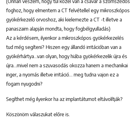
(Onnan veszem, hogy túl közel van a csavar a szomszédos
foghoz, hogy elmentem a CT felvétellel egy mikroszkópos
gyökérkezelő orvoshoz, aki kielemezte a CT -t illetve a
panaszaim alapján mondta, hogy fogbélgyulladás)
Az a kérdésem, ilyenkor a mikroszkópos gyökérkezelés
tud még segíteni? Hiszen egy állandó irritációban van a
gyökérhártya…van olyan, hogy hiába gyökérkezelik újra és
újra…mivel nem a szuvasodás okozza hanem a mechanikai
inger, a nyomás illetve irritáció… meg tudna vajon ez a
fogam nyugodni?
Segíthet még ilyenkor ha az implantátumot eltávolítják?
Köszönöm válaszukat előre is.