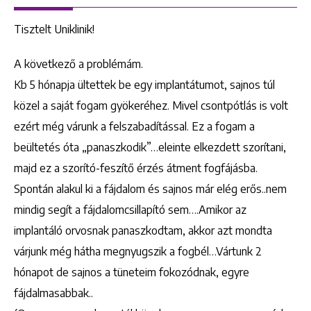
Tisztelt Uniklinik!
A következő a problémám.
Kb 5 hónapja ültettek be egy implantátumot, sajnos túl
közel a saját fogam gyökeréhez. Mivel csontpótlás is volt
ezért még várunk a felszabadítással. Ez a fogam a
beültetés óta „panaszkodik”…eleinte elkezdett szorítani,
majd ez a szorító-feszítő érzés átment fogfájásba.
Spontán alakul ki a fájdalom és sajnos már elég erős..nem
mindig segít a fájdalomcsillapító sem….Amikor az
implantáló orvosnak panaszkodtam, akkor azt mondta
várjunk még hátha megnyugszik a fogbél…Vártunk 2
hónapot de sajnos a tüneteim fokozódnak, egyre
fájdalmasabbak..