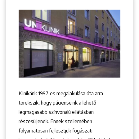
+36 1 222 9150
+36 1 222 7250
1148 Budapest, Örs vezér tere 2.
Klinikánk 1997-­es megalakulása óta arra
törekszik, hogy pácienseink a lehető
legmagasabb színvonalú ellátásban
részesüljenek. Ennek szellemében
folyamatosan fejlesztjük fogászati