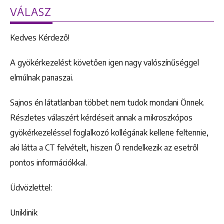
VÁLASZ
Kedves Kérdező!
A gyökérkezelést követően igen nagy valószínűséggel
elmúlnak panaszai.
Sajnos én látatlanban többet nem tudok mondani Önnek.
Részletes válaszért kérdéseit annak a mikroszkópos
gyökérkezeléssel foglalkozó kollégának kellene feltennie,
aki látta a CT felvételt, hiszen Ő rendelkezik az esetről
pontos információkkal.
Üdvözlettel:
Uniklinik