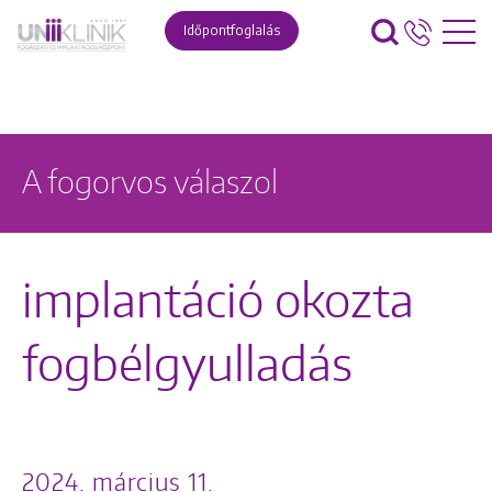
Időpontfoglalás
A fogorvos válaszol
implantáció okozta
fogbélgyulladás
2024. március 11.