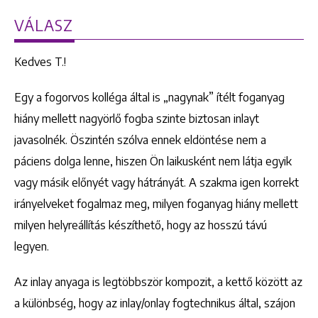
VÁLASZ
Kedves T.!
Egy a fogorvos kolléga által is „nagynak” ítélt foganyag
hiány mellett nagyörlő fogba szinte biztosan inlayt
javasolnék. Öszintén szólva ennek eldöntése nem a
páciens dolga lenne, hiszen Ön laikusként nem látja egyik
vagy másik előnyét vagy hátrányát. A szakma igen korrekt
irányelveket fogalmaz meg, milyen foganyag hiány mellett
milyen helyreállítás készíthető, hogy az hosszú távú
legyen.
Az inlay anyaga is legtöbbször kompozit, a kettő között az
a különbség, hogy az inlay/onlay fogtechnikus által, szájon