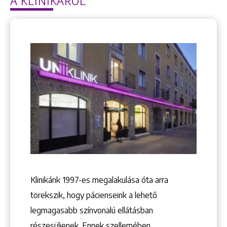
A KLINIKÁRÓL
Klinikánk 1997-­es megalakulása óta arra
törekszik, hogy pácienseink a lehető
legmagasabb színvonalú ellátásban
részesüljenek. Ennek szellemében