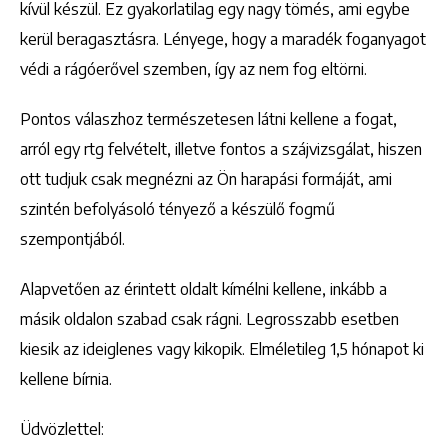
kívül készül. Ez gyakorlatilag egy nagy tömés, ami egybe
kerül beragasztásra. Lényege, hogy a maradék foganyagot
védi a rágóerővel szemben, így az nem fog eltörni.
Pontos válaszhoz természetesen látni kellene a fogat,
arról egy rtg felvételt, illetve fontos a szájvizsgálat, hiszen
ott tudjuk csak megnézni az Ön harapási formáját, ami
szintén befolyásoló tényező a készülő fogmű
szempontjából.
Alapvetően az érintett oldalt kímélni kellene, inkább a
másik oldalon szabad csak rágni. Legrosszabb esetben
kiesik az ideiglenes vagy kikopik. Elméletileg 1,5 hónapot ki
kellene bírnia.
Üdvözlettel: