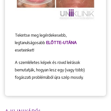
Tekintse meg legérdekesebb,
legtanulságosabb
ELŐTTE-UTÁNA
eseteinket!
Keresés
A szemléletes képek és rövid leírások
bemutatják, hogyan lesz egy (vagy több)
fogászati problémából újra szép mosoly.
+36 1 222 9150
+36 1 222 7250
1148 Budapest, Örs vezér tere 2.