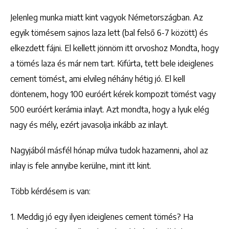
Jelenleg munka miatt kint vagyok Németországban. Az
egyik tömésem sajnos laza lett (bal felső 6-7 között) és
elkezdett fájni. El kellett jönnöm itt orvoshoz Mondta, hogy
a tömés laza és már nem tart. Kifúrta, tett bele ideiglenes
cement tömést, ami elvileg néhány hétig jó. El kell
döntenem, hogy 100 euróért kérek kompozit tömést vagy
500 euróért kerámia inlayt. Azt mondta, hogy a lyuk elég
nagy és mély, ezért javasolja inkább az inlayt.
Nagyjából másfél hónap múlva tudok hazamenni, ahol az
inlay is fele annyibe kerülne, mint itt kint.
Több kérdésem is van:
1. Meddig jó egy ilyen ideiglenes cement tömés? Ha