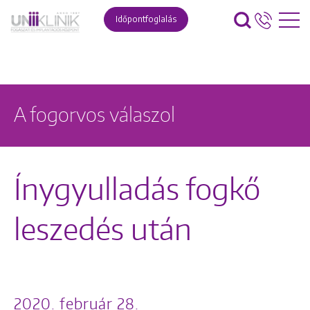
Időpontfoglalás
A fogorvos válaszol
Ínygyulladás fogkő
leszedés után
2020. február 28.