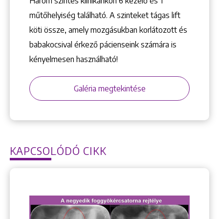
Három szintes klinikánkon 6 kezelő ­és 1
műtőhelyiség található. A szinteket tágas lift
köti össze, amely mozgásukban korlátozott és
+36 1 222 9150
babakocsival érkező pácienseink számára is
+36 1 222 7250
kényelmesen használható!
1148 Budapest, Örs vezér tere 2.
Galéria megtekintése
KAPCSOLÓDÓ CIKK