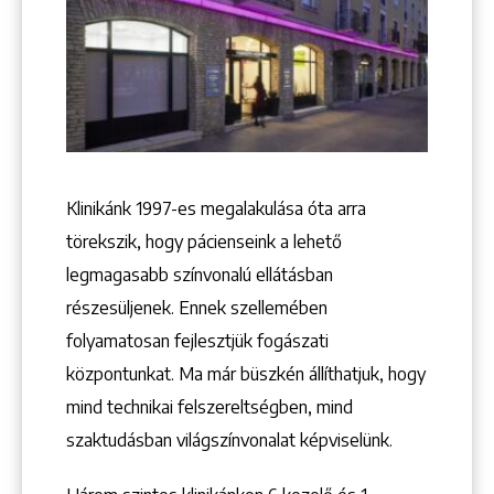
Klinikánk 1997-­es megalakulása óta arra
törekszik, hogy pácienseink a lehető
legmagasabb színvonalú ellátásban
részesüljenek. Ennek szellemében
folyamatosan fejlesztjük fogászati
központunkat. Ma már büszkén állíthatjuk, hogy
Keresés
mind technikai felszereltségben, mind
szaktudásban világszínvonalat képviselünk.