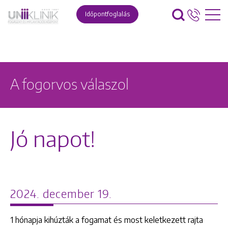
Időpontfoglalás
A fogorvos válaszol
Jó napot!
2024. december 19.
1 hónapja kihúzták a fogamat és most keletkezett rajta