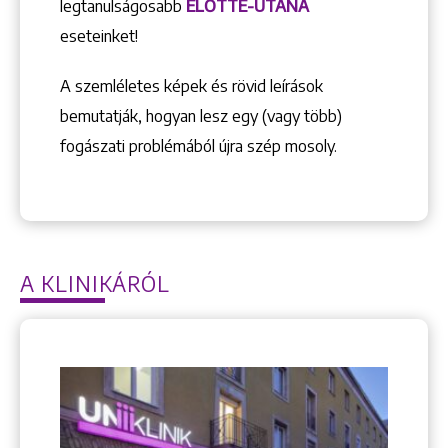
legtanulságosabb
ELŐTTE-UTÁNA
eseteinket!
A szemléletes képek és rövid leírások
bemutatják, hogyan lesz egy (vagy több)
fogászati problémából újra szép mosoly.
A KLINIKÁRÓL