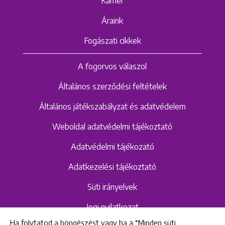
Karrier
Áraink
Fogászati cikkek
A fogorvos válaszol
Általános szerződési feltételek
Általános játékszabályzat és adatvédelem
Weboldal adatvédelmi tájékoztató
Adatvédelmi tájékozató
Adatkezelési tájékoztató
Süti irányelvek
Jogi nyilatkozat
Ha folytatod a böngészést vagy ha a “Minden süti