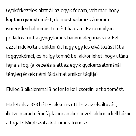
Gyökérkezelés alatt áll az egyik fogam, volt már, hogy
kaptam gyógytömést, de most valami számomra
ismeretlen kalciumos tömést kaptam. Ez nem olyan
porladós mint a gyógytömés hanem elég masszív. Ezt
azzal indokolta a doktor úr, hogy egy kis elváltozást lát a
foggyökérnél, és ha így tömné be, akkor lehet, hogy utána
fájna a fog. (a kezelés alatt az egyik gyökércsatornánál
tényleg érzek némi fájdalmat amikor tágitja)
Elvileg 3 alkalommal 3 hetente kell cserélni ezt a tömést.
Ha letelik a 3×3 hét és akkor is ott lesz az elváltozás, -
illetve marad némi fájdalom amikor kezel- akkor ki kell húzni
a fogat? Miről szól a kalciumos tömés?