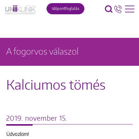
Időpontfoglalás
A fogorvos válaszol
Kalciumos tömés
2019. november 15.
Üdvözlöm!