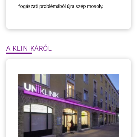
fogászati problémából újra szép mosoly.
Keresés
A KLINIKÁRÓL
+36 1 222 9150
+36 1 222 7250
1148 Budapest, Örs vezér tere 2.