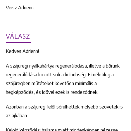
Veisz Adrienn
VÁLASZ
Kedves Adrienn!
A szájüregi nyálkahártya regenerálódása, illetve a bőrünk
regenerálódása között sok a különbség. Elméletileg a
szájüregben műtéteket követően minimális a
hegképződés, és idővel ezek is rendeződnek.
Azonban a szájüreg felől sérülhettek mélyebb szövetek is
az ajkában.
Keloid képződési hajlama miatt mindenképpen nézesse