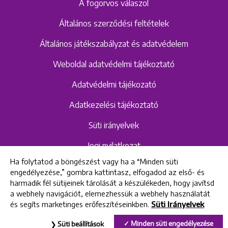
A fogorvos válaszol
Általános szerződési feltételek
Általános játékszabályzat és adatvédelem
Weboldal adatvédelmi tájékoztató
Adatvédelmi tájékozató
Adatkezelési tájékoztató
Süti irányelvek
Jogi nyilatkozat
Ha folytatod a böngészést vagy ha a “Minden süti
Hangrögzítéshez kapcsolódó adatvédelmi
engedélyezése,” gombra kattintasz, elfogadod az első- és
szabályzat és tájékoztató
harmadik fél sütijeinek tárolását a készülékeden, hogy javítsd
a webhely navigációt, elemezhessük a webhely használatát
és segíts marketinges erőfeszítéseinkben.
Süti Irányelvek
All rights reserved © 2022 Uniklinik Dental and Implant Center
Minden süti engedélyezése
Süti beállítások