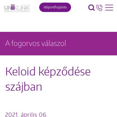
Időpontfoglalás
A fogorvos válaszol
Keloid képződése
szájban
2021. április 06.