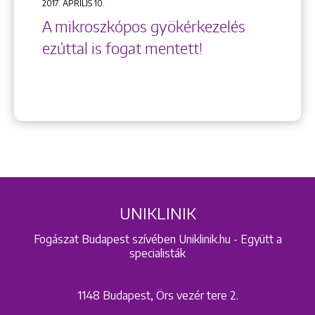
2017. ÁPRILIS 10.
A mikroszkópos gyökérkezelés
ezúttal is fogat mentett!
UNIKLINIK
Fogászat Budapest szívében Uniklinik.hu - Együtt a
specialisták
1148 Budapest, Örs vezér tere 2.