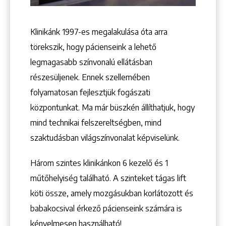
Klinikánk 1997-­es megalakulása óta arra
törekszik, hogy pácienseink a lehető
legmagasabb színvonalú ellátásban
részesüljenek. Ennek szellemében
folyamatosan fejlesztjük fogászati
központunkat. Ma már büszkén állíthatjuk, hogy
mind technikai felszereltségben, mind
szaktudásban világszínvonalat képviselünk.
Három szintes klinikánkon 6 kezelő ­és 1
műtőhelyiség található. A szinteket tágas lift
köti össze, amely mozgásukban korlátozott és
babakocsival érkező pácienseink számára is
kényelmesen használható!