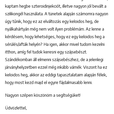
kaptam hegbe szteroidinjekciót, illetve nagyon jól bevált a
szilikongél használata. A tünetek alapján számomra nagyon
úgy tűnik, hogy ez az elváltozás egy keloidos heg, de
nyálkahártyán még nem volt ilyen problémám. Az lenne a
kérdésem, hogy lehetséges, hogy ez egy keloidos heg a
sérülés/afták helyén? Ha igen, akkor mivel tudom kezelni
itthon, amíg fel tudok keresni egy szájsebészt.
Szándékomban áll elmenni szájsebészhez, de a jelenlegi
járványhelyzetben ezzel még inkább várnék. Viszont ha ez
keloidos heg, akkor az eddigi tapasztalataim alapján félek,
hogy most kezd majd el egyre fájdalmasabb lenni.
Nagyon szépen köszönöm a segítségüket!
Üdvözlettel,