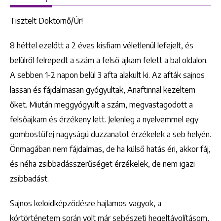
Tisztelt Doktornő/Úr!
8 héttel ezelőtt a 2 éves kisfiam véletlenül lefejelt, és
belülről felrepedt a szám a felső ajkam felett a bal oldalon.
A sebben 1-2 napon belül 3 afta alakult ki. Az afták sajnos
lassan és fájdalmasan gyógyultak, Anaftinnal kezeltem
őket. Miután meggyógyult a szám, megvastagodott a
felsőajkam és érzékeny lett. Jelenleg a nyelvemmel egy
gombostűfej nagyságú duzzanatot érzékelek a seb helyén.
Önmagában nem fájdalmas, de ha külső hatás éri, akkor fáj,
és néha zsibbadásszerűséget érzékelek, de nem igazi
zsibbadást.
Sajnos keloidképződésre hajlamos vagyok, a
kórtörténetem során volt már sebészeti hegeltávolításom,