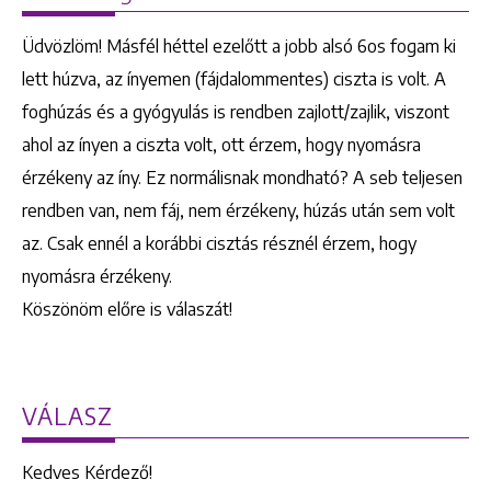
Üdvözlöm! Másfél héttel ezelőtt a jobb alsó 6os fogam ki
lett húzva, az ínyemen (fájdalommentes) ciszta is volt. A
foghúzás és a gyógyulás is rendben zajlott/zajlik, viszont
ahol az ínyen a ciszta volt, ott érzem, hogy nyomásra
érzékeny az íny. Ez normálisnak mondható? A seb teljesen
rendben van, nem fáj, nem érzékeny, húzás után sem volt
az. Csak ennél a korábbi cisztás résznél érzem, hogy
nyomásra érzékeny.
Köszönöm előre is válaszát!
VÁLASZ
Kedves Kérdező!