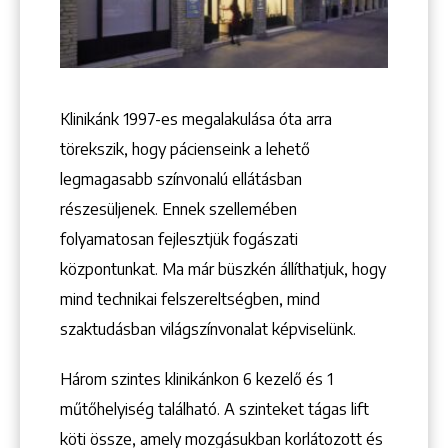
Keresés
Klinikánk 1997-­es megalakulása óta arra
törekszik, hogy pácienseink a lehető
legmagasabb színvonalú ellátásban
részesüljenek. Ennek szellemében
folyamatosan fejlesztjük fogászati
központunkat. Ma már büszkén állíthatjuk, hogy
+36 1 222 9150
+36 1 222 7250
mind technikai felszereltségben, mind
1148 Budapest, Örs vezér tere 2.
szaktudásban világszínvonalat képviselünk.
Három szintes klinikánkon 6 kezelő ­és 1
műtőhelyiség található. A szinteket tágas lift
köti össze, amely mozgásukban korlátozott és