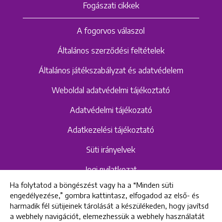
Fogászati cikkek
A fogorvos válaszol
Általános szerződési feltételek
Általános játékszabályzat és adatvédelem
Weboldal adatvédelmi tájékoztató
Adatvédelmi tájékozató
Adatkezelési tájékoztató
Süti irányelvek
Jogi nyilatkozat
Ha folytatod a böngészést vagy ha a “Minden süti
Hangrögzítéshez kapcsolódó adatvédelmi
engedélyezése,” gombra kattintasz, elfogadod az első- és
szabályzat és tájékoztató
harmadik fél sütijeinek tárolását a készülékeden, hogy javítsd
a webhely navigációt, elemezhessük a webhely használatát