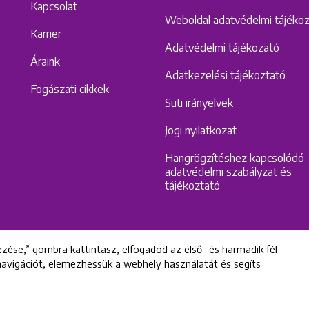
Kapcsolat
Weboldal adatvédelmi tájéko
Karrier
Adatvédelmi tájékozató
Áraink
Adatkezelési tájékoztató
Fogászati cikkek
Süti irányelvek
Jogi nyilatkozat
Hangrögzítéshez kapcsolódó
adatvédelmi szabályzat és
tájékoztató
zése,” gombra kattintasz, elfogadod az első- és harmadik fél
 navigációt, elemezhessük a webhely használatát és segíts
All rights reserved © 2022 Uniklinik Dental and Implant Center
Uniklinik Fogászati és Implantációs Központ