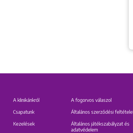
A klinikánkról
A fogorvos válaszol
Csapatunk
Általános szerződési feltétel
Kezelések
Általános játékszabályzat és
adatvédelem