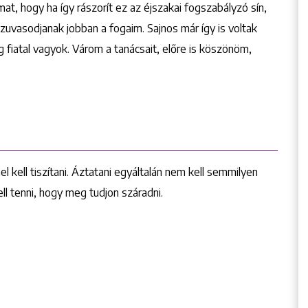
t, hogy ha így rászorít ez az éjszakai fogszabályzó sín,
uvasodjanak jobban a fogaim. Sajnos már így is voltak
 fiatal vagyok. Várom a tanácsait, előre is köszönöm,
kell tiszítani. Áztatani egyáltalán nem kell semmilyen
ll tenni, hogy meg tudjon száradni.