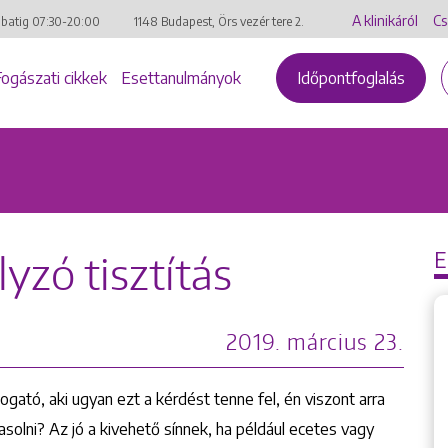
A klinikáról
Cs
mbatig
07:30-20:00
1148 Budapest, Örs vezér tere 2.
Fogászati cikkek
Esettanulmányok
Időpontfoglalás
yzó tisztítás
2019. március 23.
gató, aki ugyan ezt a kérdést tenne fel, én viszont arra
asolni? Az jó a kivehető sínnek, ha például ecetes vagy