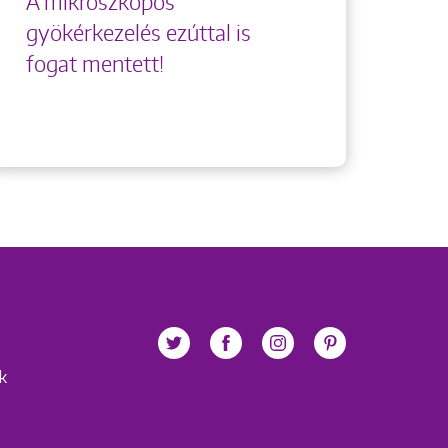
A mikroszkópos
gyökérkezelés ezúttal is
fogat mentett!
ek