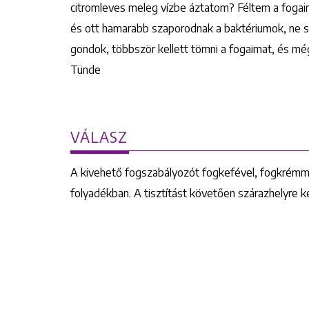
citromleves meleg vízbe áztatom? Féltem a fogaima
és ott hamarabb szaporodnak a baktériumok, ne sz
gondok, többször kellett tömni a fogaimat, és még
Tünde
VÁLASZ
A kivehető fogszabályozót fogkefével, fogkrémmel 
folyadékban. A tisztítást követően szárazhelyre ke