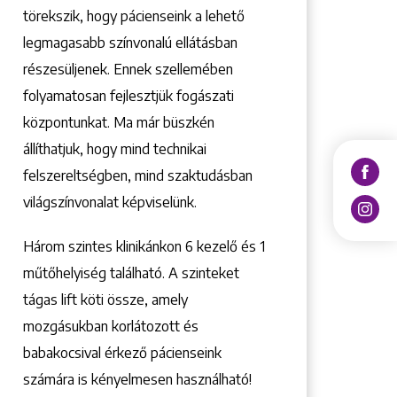
törekszik, hogy pácienseink a lehető
legmagasabb színvonalú ellátásban
részesüljenek. Ennek szellemében
folyamatosan fejlesztjük fogászati
központunkat. Ma már büszkén
állíthatjuk, hogy mind technikai
felszereltségben, mind szaktudásban
világszínvonalat képviselünk.
Három szintes klinikánkon 6 kezelő ­és 1
műtőhelyiség található. A szinteket
tágas lift köti össze, amely
mozgásukban korlátozott és
babakocsival érkező pácienseink
számára is kényelmesen használható!