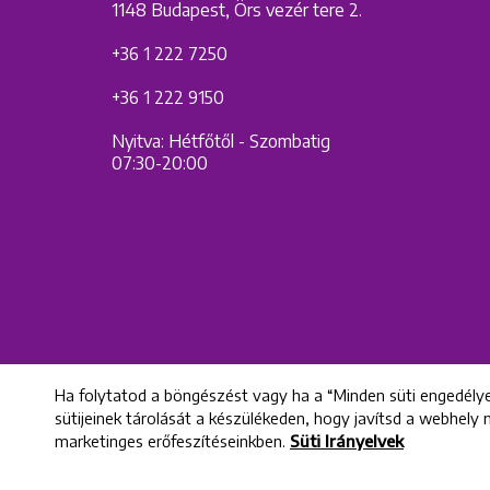
1148 Budapest, Örs vezér tere 2.
+36 1 222 7250
+36 1 222 9150
Nyitva: Hétfőtől - Szombatig
07:30-20:00
Ha folytatod a böngészést vagy ha a “Minden süti engedélye
sütijeinek tárolását a készülékeden, hogy javítsd a webhely
marketinges erőfeszítéseinkben.
Süti Irányelvek