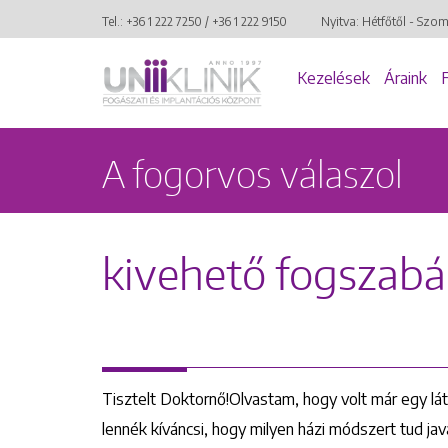
Tel.:
+36 1 222 7250
/
+36 1 222 9150
Nyitva: Hétfőtől - Szo
Kezelések
Áraink
A fogorvos válaszol
kivehető fogszabál
Tisztelt Doktornő!Olvastam, hogy volt már egy láto
lennék kíváncsi, hogy milyen házi módszert tud jav