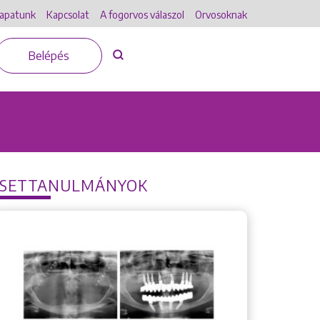
apatunk
Kapcsolat
A fogorvos válaszol
Orvosoknak
Belépés
ESETTANULMÁNYOK