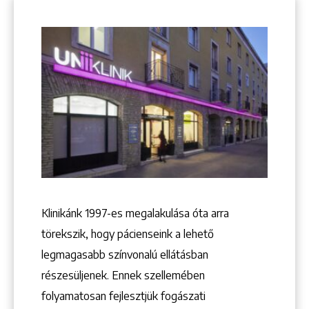
Keresés
Klinikánk 1997-­es megalakulása óta arra
törekszik, hogy pácienseink a lehető
+36 1 222 9150
legmagasabb színvonalú ellátásban
+36 1 222 7250
részesüljenek. Ennek szellemében
1148 Budapest, Örs vezér tere 2.
folyamatosan fejlesztjük fogászati