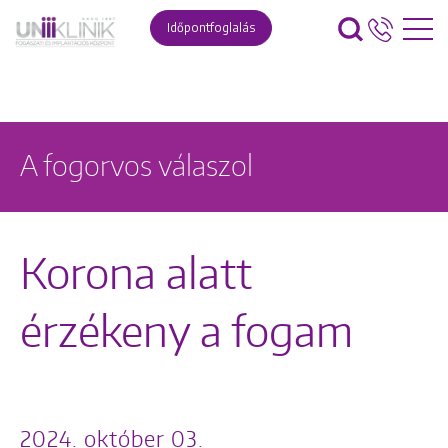
Időpontfoglalás
A fogorvos válaszol
Korona alatt
érzékeny a fogam
2024. október 03.