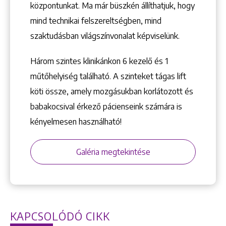
központunkat. Ma már büszkén állíthatjuk, hogy
mind technikai felszereltségben, mind
szaktudásban világszínvonalat képviselünk.
Három szintes klinikánkon 6 kezelő ­és 1
műtőhelyiség található. A szinteket tágas lift
köti össze, amely mozgásukban korlátozott és
babakocsival érkező pácienseink számára is
kényelmesen használható!
Galéria megtekintése
KAPCSOLÓDÓ CIKK