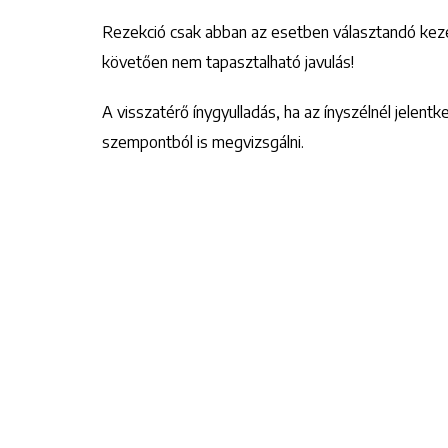
Rezekció csak abban az esetben választandó keze
követően nem tapasztalható javulás!
A visszatérő ínygyulladás, ha az ínyszélnél jelentk
szempontból is megvizsgálni.