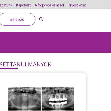
apatunk
Kapcsolat
A fogorvos válaszol
Orvosoknak
Belépés
ESETTANULMÁNYOK