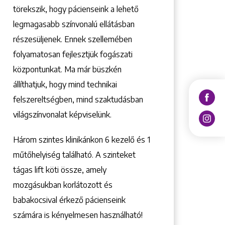
törekszik, hogy pácienseink a lehető
legmagasabb színvonalú ellátásban
részesüljenek. Ennek szellemében
folyamatosan fejlesztjük fogászati
központunkat. Ma már büszkén
állíthatjuk, hogy mind technikai
felszereltségben, mind szaktudásban
világszínvonalat képviselünk.
Három szintes klinikánkon 6 kezelő ­és 1
műtőhelyiség található. A szinteket
tágas lift köti össze, amely
mozgásukban korlátozott és
babakocsival érkező pácienseink
számára is kényelmesen használható!