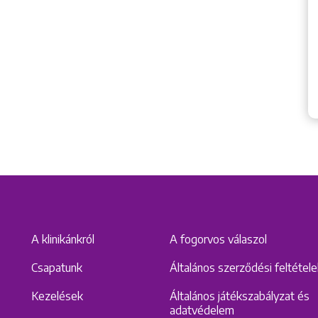
A klinikánkról
A fogorvos válaszol
Csapatunk
Általános szerződési feltétel
Kezelések
Általános játékszabályzat és
adatvédelem