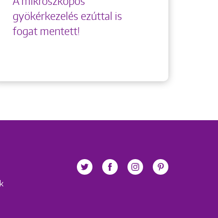
A mikroszkópos
gyökérkezelés ezúttal is
fogat mentett!
ek