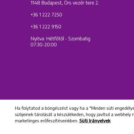
1148 Budapest, Örs vezér tere 2.
+36 1 222 7250
+36 1 222 9150
Nyitva: Hétfőtől - Szombatig
07:30-20:00
Ha folytatod a böngészést vagy ha a “Minden süti engedélye
sütijeinek tárolását a készülékeden, hogy javítsd a webhely
marketinges erőfeszítéseinkben.
Süti Irányelvek