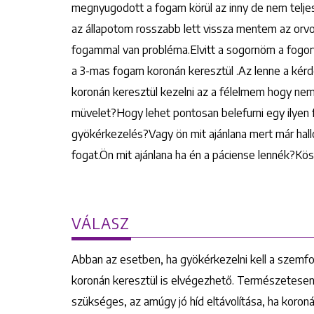
megnyugodott a fogam körül az inny de nem teljese
az állapotom rosszabb lett vissza mentem az orvo
fogammal van probléma.Elvitt a sogornöm a fogo
a 3-mas fogam koronán keresztül .Az lenne a kér
koronán keresztül kezelni az a félelmem hogy nem ta
müvelet?Hogy lehet pontosan belefurni egy ilyen 
gyökérkezelés?Vagy ön mit ajánlana mert már hallo
fogat.Ön mit ajánlana ha én a páciense lennék?Kös
VÁLASZ
Abban az esetben, ha gyökérkezelni kell a szemfog
koronán keresztül is elvégezhető. Természetesen
szükséges, az amúgy jó híd eltávolítása, ha koron