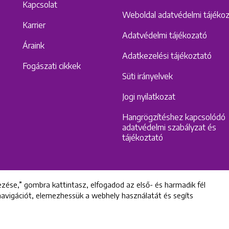
Kapcsolat
Weboldal adatvédelmi tájéko
Karrier
Adatvédelmi tájékozató
Áraink
Adatkezelési tájékoztató
Fogászati cikkek
Süti irányelvek
Jogi nyilatkozat
Hangrögzítéshez kapcsolódó
adatvédelmi szabályzat és
tájékoztató
zése,” gombra kattintasz, elfogadod az első- és harmadik fél
 navigációt, elemezhessük a webhely használatát és segíts
All rights reserved © 2022 Uniklinik Dental and Implant Center
Uniklinik Fogászati és Implantációs Központ