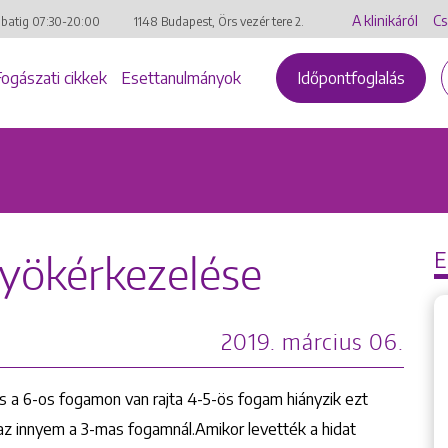
A klinikáról
Cs
mbatig
07:30-20:00
1148 Budapest, Örs vezér tere 2.
Fogászati cikkek
Esettanulmányok
Időpontfoglalás
gyökérkezelése
2019. március 06.
 a 6-os fogamon van rajta 4-5-ös fogam hiányzik ezt
 az innyem a 3-mas fogamnál.Amikor levették a hidat