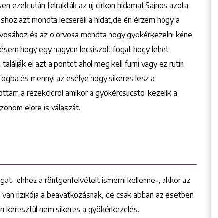
n ezek után felrakták az uj cirkon hidamat.Sajnos azota
shoz azt mondta lecseréli a hidat,de én érzem hogy a
rvosához és az ö orvosa mondta hogy gyökérkezelni kéne
désem hogy egy nagyon lecsiszolt fogat hogy lehet
lálják el azt a pontot ahol meg kell furni vagy ez rutin
fogba és mennyi az esélye hogy sikeres lesz a
ttam a rezekciorol amikor a gyökércsucstol kezelik a
zönöm elöre is válaszát.
at- ehhez a röntgenfelvételt ismerni kellenne-, akkor az
 van rizikója a beavatkozásnak, de csak abban az esetben
án keresztül nem sikeres a gyökérkezelés.