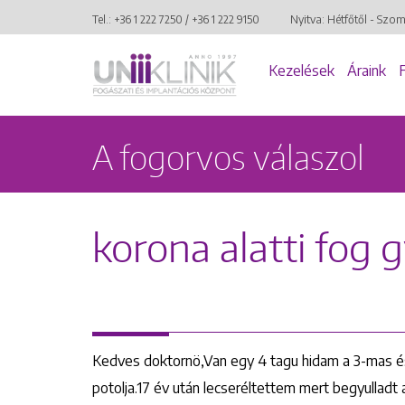
Tel.:
+36 1 222 7250
/
+36 1 222 9150
Nyitva: Hétfőtől - Szo
Kezelések
Áraink
A fogorvos válaszol
korona alatti fog 
Kedves doktornö,Van egy 4 tagu hidam a 3-mas és
potolja.17 év után lecseréltettem mert begyulladt