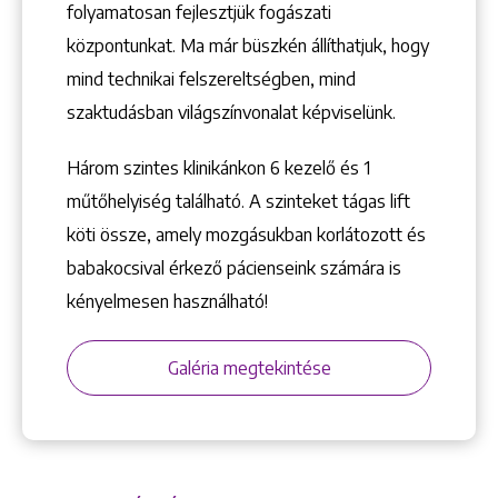
folyamatosan fejlesztjük fogászati
központunkat. Ma már büszkén állíthatjuk, hogy
mind technikai felszereltségben, mind
szaktudásban világszínvonalat képviselünk.
Három szintes klinikánkon 6 kezelő ­és 1
+36 1 222 9150
+36 1 222 7250
műtőhelyiség található. A szinteket tágas lift
1148 Budapest, Örs vezér tere 2.
köti össze, amely mozgásukban korlátozott és
babakocsival érkező pácienseink számára is
kényelmesen használható!
Galéria megtekintése