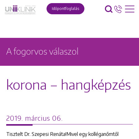
Időpontfoglalás
A fogorvos válaszol
korona – hangképzés
2019. március 06.
Tisztelt Dr. Szepesi Renáta!Mivel egy kolléganőmtől