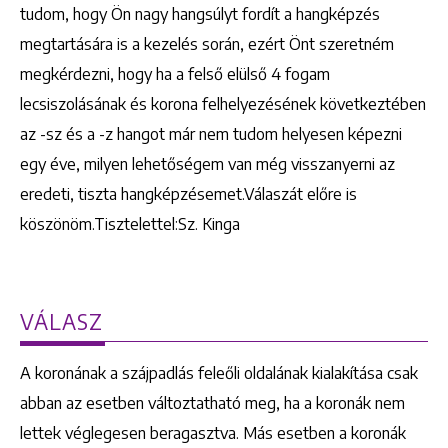
tudom, hogy Ön nagy hangsúlyt fordít a hangképzés
megtartására is a kezelés során, ezért Önt szeretném
megkérdezni, hogy ha a felső elülső 4 fogam
lecsiszolásának és korona felhelyezésének következtében
az -sz és a -z hangot már nem tudom helyesen képezni
egy éve, milyen lehetőségem van még visszanyerni az
eredeti, tiszta hangképzésemet.Válaszát előre is
köszönöm.Tisztelettel:Sz. Kinga
VÁLASZ
A koronának a szájpadlás feleőli oldalának kialakítása csak
abban az esetben változtatható meg, ha a koronák nem
lettek véglegesen beragasztva. Más esetben a koronák