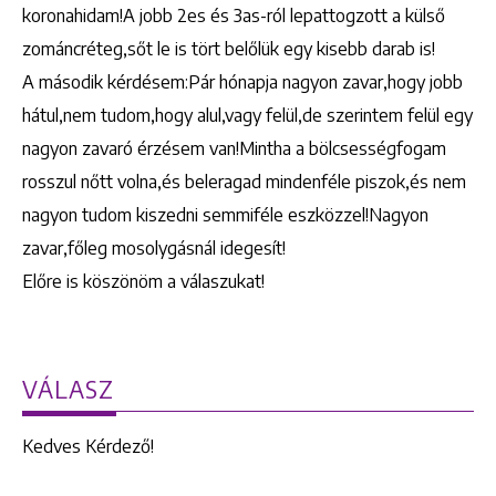
koronahidam!A jobb 2es és 3as-ról lepattogzott a külső
zománcréteg,sőt le is tört belőlük egy kisebb darab is!
A második kérdésem:Pár hónapja nagyon zavar,hogy jobb
hátul,nem tudom,hogy alul,vagy felül,de szerintem felül egy
nagyon zavaró érzésem van!Mintha a bölcsességfogam
rosszul nőtt volna,és beleragad mindenféle piszok,és nem
nagyon tudom kiszedni semmiféle eszközzel!Nagyon
zavar,főleg mosolygásnál idegesít!
Előre is köszönöm a válaszukat!
VÁLASZ
Kedves Kérdező!