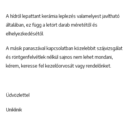
A hídról lepattant kerámia leplezés valamelyest javítható
általában, ez függ a letört darab méretétől és
elhelyezkedésétől.
A másik panaszával kapcsolatban közelebbit szájvizsgálat
és röntgenfelvétlek nélkül sajnos nem lehet mondani,
kérem, keresse fel kezelőorvosát vagy rendelőnket.
Üdvözlettel
Uniklinik