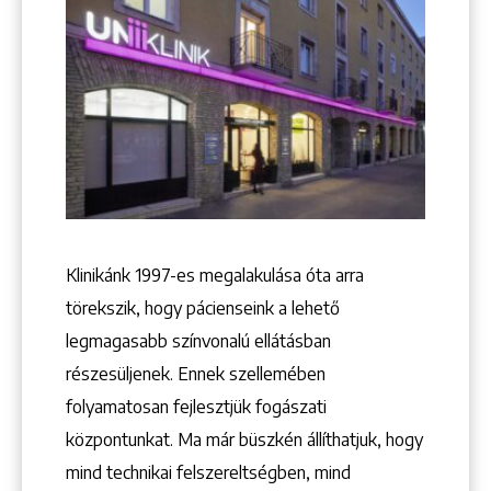
Keresés
Klinikánk 1997-­es megalakulása óta arra
törekszik, hogy pácienseink a lehető
legmagasabb színvonalú ellátásban
+36 1 222 9150
részesüljenek. Ennek szellemében
+36 1 222 7250
folyamatosan fejlesztjük fogászati
1148 Budapest, Örs vezér tere 2.
központunkat. Ma már büszkén állíthatjuk, hogy
mind technikai felszereltségben, mind