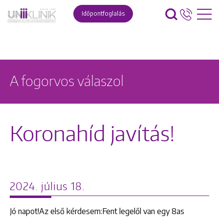
Időpontfoglalás
A fogorvos válaszol
Koronahíd javítás!
2024. július 18.
Jó napot!Az első kérdesem:Fent legelől van egy 8as