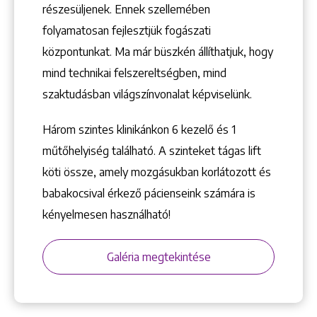
1148 Budapest, Örs vezér tere 2.
részesüljenek. Ennek szellemében
folyamatosan fejlesztjük fogászati
központunkat. Ma már büszkén állíthatjuk, hogy
mind technikai felszereltségben, mind
szaktudásban világszínvonalat képviselünk.
Három szintes klinikánkon 6 kezelő ­és 1
műtőhelyiség található. A szinteket tágas lift
köti össze, amely mozgásukban korlátozott és
babakocsival érkező pácienseink számára is
kényelmesen használható!
Galéria megtekintése