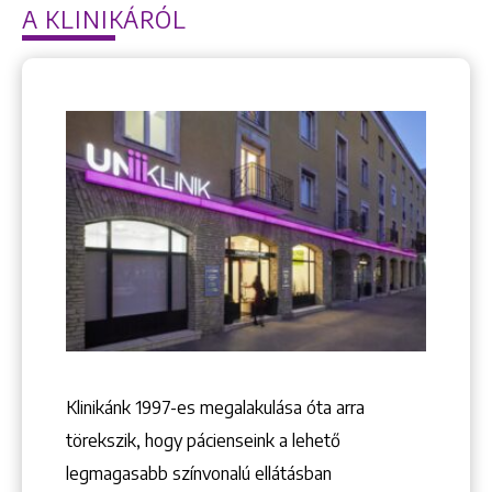
A KLINIKÁRÓL
Keresés
Klinikánk 1997-­es megalakulása óta arra
+36 1 222 9150
törekszik, hogy pácienseink a lehető
+36 1 222 7250
legmagasabb színvonalú ellátásban