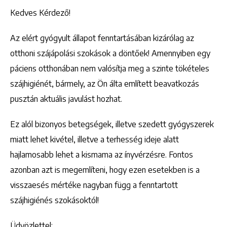
Kedves Kérdező!
Az elért gyógyult állapot fenntartásában kizárólag az
otthoni szájápolási szokások a döntőek! Amennyiben egy
páciens otthonában nem valósítja meg a szinte tökételes
szájhigiénét, bármely, az Ön álta említett beavatkozás
pusztán aktuális javulást hozhat.
Ez alól bizonyos betegségek, illetve szedett gyógyszerek
miatt lehet kivétel, illetve a terhesség ideje alatt
hajlamosabb lehet a kismama az ínyvérzésre. Fontos
azonban azt is megemlíteni, hogy ezen esetekben is a
visszaesés mértéke nagyban függ a fenntartott
szájhigiénés szokásoktól!
Üdvözlettel: