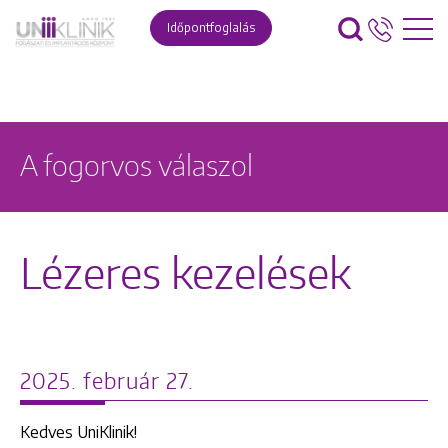
Időpontfoglalás
A fogorvos válaszol
Lézeres kezelések
2025. február 27.
Kedves UniKlinik!