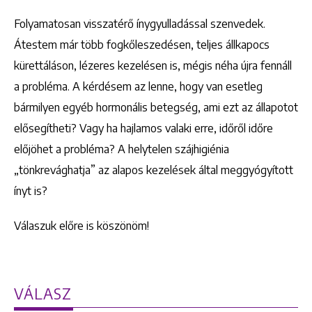
Folyamatosan visszatérő ínygyulladással szenvedek.
Átestem már több fogkőleszedésen, teljes állkapocs
kürettáláson, lézeres kezelésen is, mégis néha újra fennáll
a probléma. A kérdésem az lenne, hogy van esetleg
bármilyen egyéb hormonális betegség, ami ezt az állapotot
elősegítheti? Vagy ha hajlamos valaki erre, időről időre
előjöhet a probléma? A helytelen szájhigiénia
„tönkrevághatja” az alapos kezelések által meggyógyított
ínyt is?
Válaszuk előre is köszönöm!
VÁLASZ