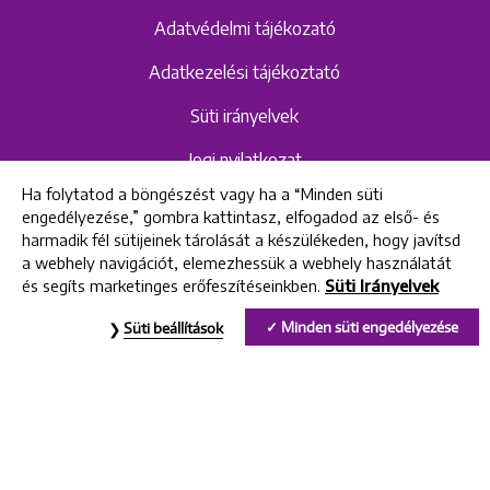
Adatvédelmi tájékozató
Adatkezelési tájékoztató
Süti irányelvek
Jogi nyilatkozat
Ha folytatod a böngészést vagy ha a “Minden süti
Hangrögzítéshez kapcsolódó adatvédelmi
engedélyezése,” gombra kattintasz, elfogadod az első- és
szabályzat és tájékoztató
harmadik fél sütijeinek tárolását a készülékeden, hogy javítsd
a webhely navigációt, elemezhessük a webhely használatát
és segíts marketinges erőfeszítéseinkben.
Süti Irányelvek
All rights reserved © 2022 Uniklinik Dental and Implant Center
Minden süti engedélyezése
Süti beállítások
Uniklinik Fogászati és Implantációs Központ