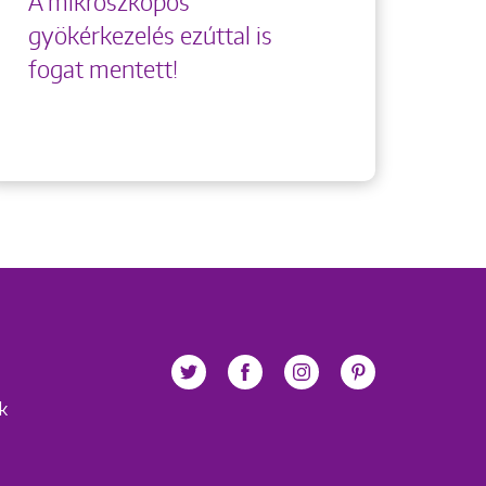
A mikroszkópos
gyökérkezelés ezúttal is
fogat mentett!
ek