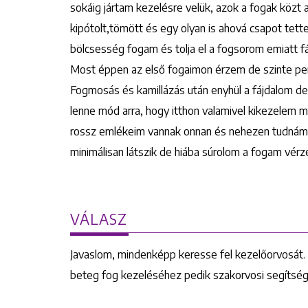
sokáig jártam kezelésre velük, azok a fogak közt 
kipótolt,tömött és egy olyan is ahová csapot tet
bölcsesség fogam és tolja el a fogsorom emiatt fá
Most éppen az első fogaimon érzem de szinte per
Fogmosás és kamillázás után enyhül a fájdalom de p
lenne mód arra, hogy itthon valamivel kikezele
rossz emlékeim vannak onnan és nehezen tudnám r
minimálisan látszik de hiába súrolom a fogam vérz
VÁLASZ
Javaslom, mindenképp keresse fel kezelőorvosát. 
beteg fog kezeléséhez pedik szakorvosi segítsé