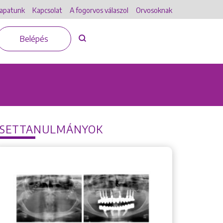
apatunk
Kapcsolat
A fogorvos válaszol
Orvosoknak
Belépés
ESETTANULMÁNYOK