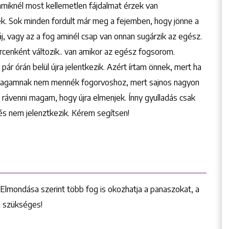
amiknél most kellemetlen fájdalmat érzek van
tek. Sok minden fordult már meg a fejemben, hogy jönne a
j, vagy az a fog aminél csap van onnan sugárzik az egész.
cenként változik.. van amikor az egész fogsorom.
ár órán belül újra jelentkezik. Azért írtam önnek, mert ha
m magamnak nem mennék fogorvoshoz, mert sajnos nagyon
ávenni magam, hogy újra elmenjek. Ínny gyulladás csak
és nem jelenztkezik. Kérem segítsen!
Elmondása szerint több fog is okozhatja a panaszokat, a
g szükséges!