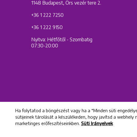
1148 Budapest, Örs vezér tere 2.
+36 1 222 7250
+36 1 222 9150
Nyitva: Hétfőtől - Szombatig
07:30-20:00
Ha folytatod a böngészést vagy ha a “Minden süti engedélye
sütijeinek tárolását a készülékeden, hogy javítsd a webhely
marketinges erőfeszítéseinkben.
Süti Irányelvek