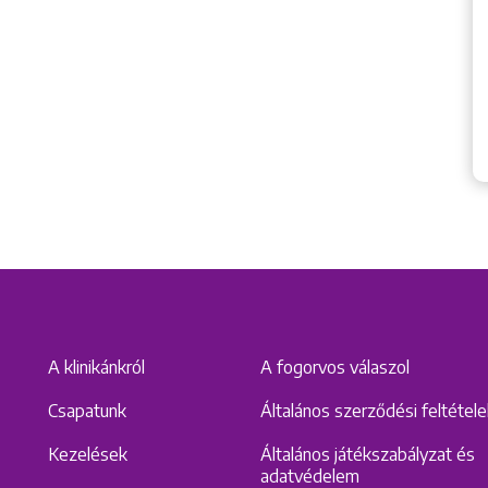
A klinikánkról
A fogorvos válaszol
Csapatunk
Általános szerződési feltétel
Kezelések
Általános játékszabályzat és
adatvédelem