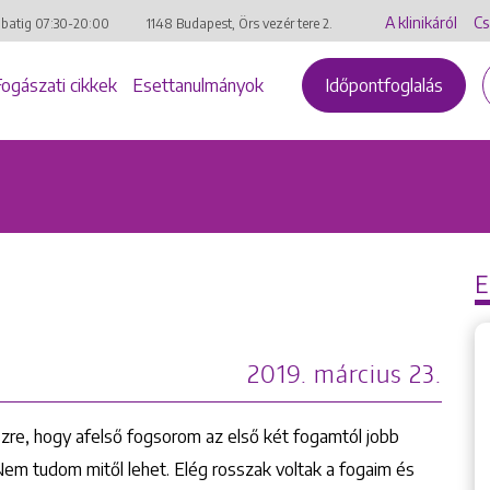
A klinikáról
Cs
mbatig
07:30-20:00
1148 Budapest, Örs vezér tere 2.
Fogászati cikkek
Esettanulmányok
Időpontfoglalás
2019. március 23.
zre, hogy afelső fogsorom az első két fogamtól jobb
Nem tudom mitől lehet. Elég rosszak voltak a fogaim és