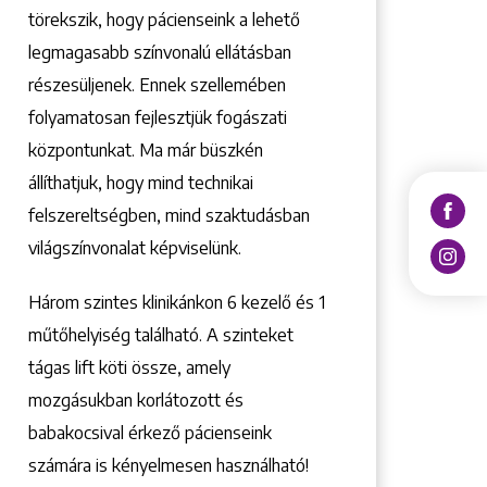
törekszik, hogy pácienseink a lehető
legmagasabb színvonalú ellátásban
részesüljenek. Ennek szellemében
folyamatosan fejlesztjük fogászati
központunkat. Ma már büszkén
állíthatjuk, hogy mind technikai
felszereltségben, mind szaktudásban
világszínvonalat képviselünk.
Három szintes klinikánkon 6 kezelő ­és 1
műtőhelyiség található. A szinteket
tágas lift köti össze, amely
mozgásukban korlátozott és
babakocsival érkező pácienseink
számára is kényelmesen használható!