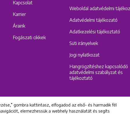
Kapcsolat
Weboldal adatvédelmi tájéko
Karrier
Adatvédelmi tájékozató
Áraink
Adatkezelési tájékoztató
Fogászati cikkek
Süti irányelvek
Jogi nyilatkozat
Hangrögzítéshez kapcsolódó
adatvédelmi szabályzat és
tájékoztató
zése,” gombra kattintasz, elfogadod az első- és harmadik fél
 navigációt, elemezhessük a webhely használatát és segíts
All rights reserved © 2022 Uniklinik Dental and Implant Center
Uniklinik Fogászati és Implantációs Központ