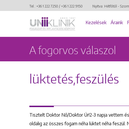
Tel.:
+36 1 222 7250
/
+36 1 222 9150
Nyitva: Hétfőtől - Szo
Kezelések
Áraink
A fogorvos válaszol
lüktetés,feszülés
Tisztelt Doktor Nő/Doktor Úr!2-3 napja vettem és
oldalig az összes fogam néha lüktet néha feszül. 