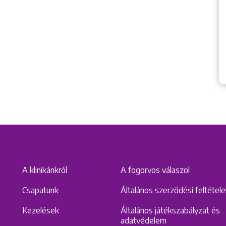
A klinikánkról
A fogorvos válaszol
Csapatunk
Általános szerződési feltétel
Kezelések
Általános játékszabályzat és
adatvédelem