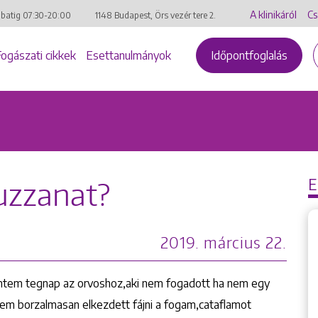
A klinikáról
Cs
mbatig
07:30-20:00
1148 Budapest, Örs vezér tere 2.
Fogászati cikkek
Esettanulmányok
Időpontfoglalás
uzzanat?
2019. március 22.
entem tegnap az orvoshoz,aki nem fogadott ha nem egy
tem borzalmasan elkezdett fájni a fogam,cataflamot