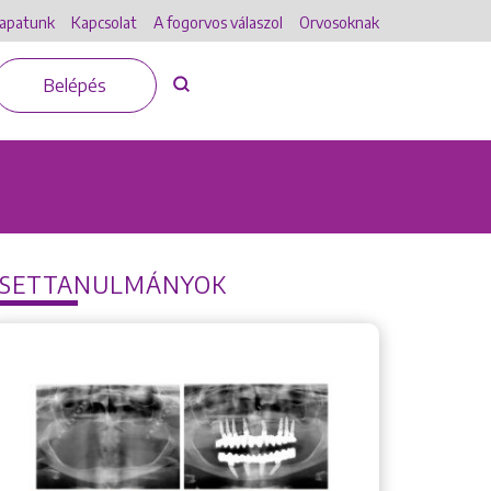
apatunk
Kapcsolat
A fogorvos válaszol
Orvosoknak
Belépés
ESETTANULMÁNYOK