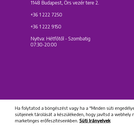
1148 Budapest, Örs vezér tere 2.
+36 1 222 7250
+36 1 222 9150
Nyitva: Hétfőtől - Szombatig
07:30-20:00
Ha folytatod a böngészést vagy ha a “Minden süti engedélye
sütijeinek tárolását a készülékeden, hogy javítsd a webhely
marketinges erőfeszítéseinkben.
Süti Irányelvek