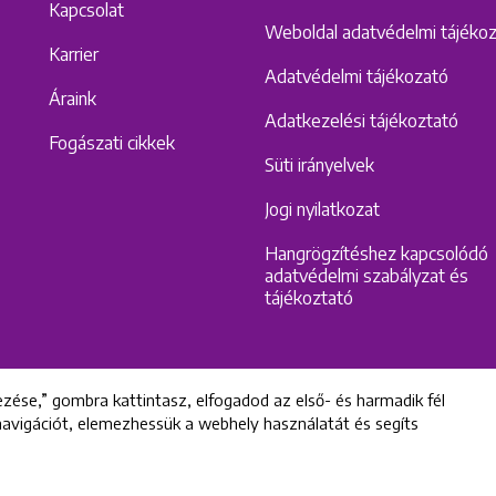
Kapcsolat
Weboldal adatvédelmi tájéko
Karrier
Adatvédelmi tájékozató
Áraink
Adatkezelési tájékoztató
Fogászati cikkek
Süti irányelvek
Jogi nyilatkozat
Hangrögzítéshez kapcsolódó
adatvédelmi szabályzat és
tájékoztató
zése,” gombra kattintasz, elfogadod az első- és harmadik fél
 navigációt, elemezhessük a webhely használatát és segíts
All rights reserved © 2022 Uniklinik Dental and Implant Center
Uniklinik Fogászati és Implantációs Központ