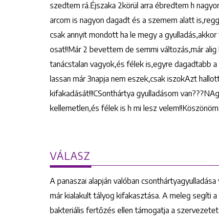
szedtem rá.Éjszaka 2körül arra ébredtem h nagyon 
arcom is nagyon dagadt és a szemem alatt is,reg
csak annyit mondott ha le megy a gyulladás,akkor f
osat!!Már 2 bevettem de semmi változás,már alig
tanácstalan vagyok,és félek is,egyre dagadtabb 
lassan már 3napja nem eszek,csak iszokAzt hallot
kifakadását!!!CSonthártya gyulladásom van???NA
kellemetlen,és félek is h mi lesz velem!!Köszönö
VÁLASZ
A panaszai alapján valóban csonthártyagyulladása
már kialakult tályog kifakasztása. A meleg segíti a
bakteriális fertőzés ellen támogatja a szervezetet