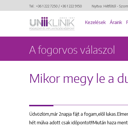
Tel.:
+36 1 222 7250
/
+36 1 222 9150
Nyitva: Hétfőtől - Szo
Kezelések
Áraink
A fogorvos válaszol
Mikor megy le a d
Üdvözlöm,már 2napja fájt a fogam,elől lukas.Elm
hét múlva adott csak időpontot!!Miután haza men