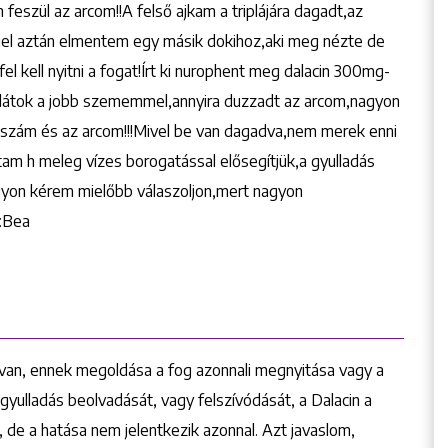
feszül az arcom!!A felső ajkam a triplájára dagadt,az
gel aztán elmentem egy másik dokihoz,aki meg nézte de
el kell nyitni a fogat!Írt ki nurophent meg dalacin 300mg-
 látok a jobb szememmel,annyira duzzadt az arcom,nagyon
a szám és az arcom!!!Mivel be van dagadva,nem merek enni
tam h meleg vízes borogatással elősegítjük,a gyulladás
gyon kérem mielőbb válaszoljon,mert nagyon
m:Bea
 van, ennek megoldása a fog azonnali megnyitása vagy a
 gyulladás beolvadását, vagy felszívódását, a Dalacin a
, de a hatása nem jelentkezik azonnal. Azt javaslom,