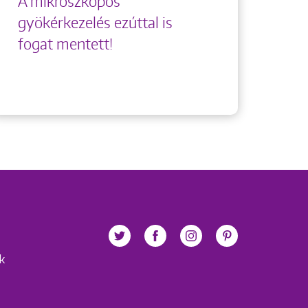
A mikroszkópos
gyökérkezelés ezúttal is
fogat mentett!
ek