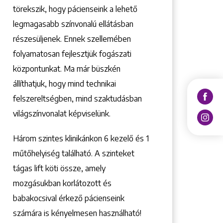
törekszik, hogy pácienseink a lehető
legmagasabb színvonalú ellátásban
részesüljenek. Ennek szellemében
folyamatosan fejlesztjük fogászati
központunkat. Ma már büszkén
állíthatjuk, hogy mind technikai
felszereltségben, mind szaktudásban
világszínvonalat képviselünk.
Három szintes klinikánkon 6 kezelő ­és 1
műtőhelyiség található. A szinteket
tágas lift köti össze, amely
mozgásukban korlátozott és
babakocsival érkező pácienseink
számára is kényelmesen használható!