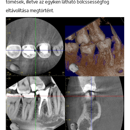
tömések, illetve az egyiken látható bölcssességfog
eltávolítása megtörtént.