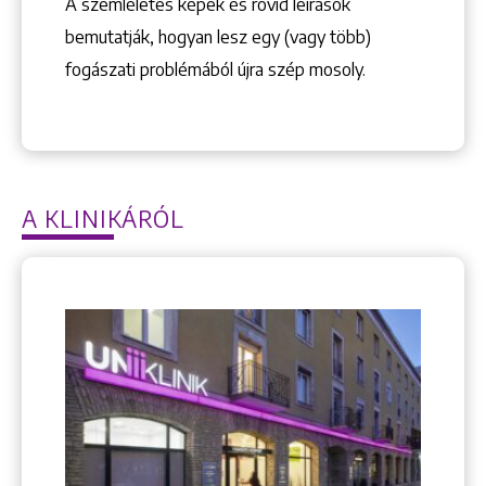
A szemléletes képek és rövid leírások
bemutatják, hogyan lesz egy (vagy több)
+36 1 222 9150
+36 1 222 7250
fogászati problémából újra szép mosoly.
1148 Budapest, Örs vezér tere 2.
A KLINIKÁRÓL