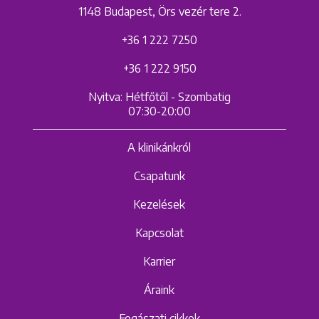
1148 Budapest, Örs vezér tere 2.
+36 1 222 7250
+36 1 222 9150
Nyitva: Hétfőtől - Szombatig
07:30-20:00
A klinikánkról
Csapatunk
Kezelések
Kapcsolat
Karrier
Áraink
Fogászati cikkek