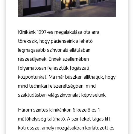
Klinikánk 1997-­es megalakulása óta arra
törekszik, hogy pácienseink a lehető
legmagasabb színvonalú ellátásban
részesüljenek. Ennek szellemében
folyamatosan fejlesztjük fogászati
központunkat. Ma már büszkén állíthatjuk, hogy
mind technikai felszereltségben, mind
szaktudásban világszínvonalat képviselünk.
Három szintes klinikánkon 6 kezelő ­és 1
műtőhelyiség található. A szinteket tágas lift
köti össze, amely mozgásukban korlátozott és