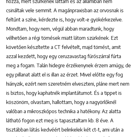
hozzá, mert szürkének láttam és az államiban nem
csináltak vele semmit. A magánpraxisban az orvosnak is
feltűnt a színe, kérdezte is, hogy volt-e gyökérkezelve.
Mondtam, hogy nem, végül abban maradtunk, hogy
vélhetően a régi tömések miatt látom szürkének. Ezt
követően készítette a CT felvételt, majd tömést, amit
azzal kezdett, hogy egy ceruzavastag fúrószárral fúrta
meg a fogam. Talán hidegre érzékenynek érzem amúgy, de
egy pillanat alatt el is illan az érzet. Mivel előtte egy fog
hiányzik, ezért nem szeretném elveszteni, pláne mert nem
is biztos, hogy kaphatnék implantátumot. És a tippet is
köszönöm, olvastam, hallottam, hogy a nagyörlőknél
valóban a mikroszkópos technika a hatékony. Az alatta
látható fogon ezt meg is tapasztaltam kb. 8 éve. A
tisztábban látás kedvéért belinkelek két ct-t, ami után a