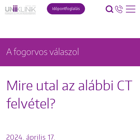
Időpontfoglalás
A fogorvos válaszol
Mire utal az alábbi CT
felvétel?
2024. április 17.