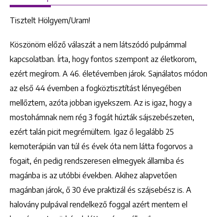
Tisztelt Hölgyem/Uram!
Köszönöm előző válaszát a nem látszódó pulpámmal
kapcsolatban. Írta, hogy fontos szempont az életkorom,
ezért megírom. A 46. életévemben járok. Sajnálatos módon
az első 44 évemben a fogköztisztítást lényegében
mellőztem, azóta jobban igyekszem. Az is igaz, hogy a
mostohámnak nem rég 3 fogát húzták sájszebészeten,
ezért talán picit megrémültem. Igaz ő legalább 25
kemoterápián van túl és évek óta nem látta fogorvos a
fogait, én pedig rendszeresen elmegyek államiba és
magánba is az utóbbi években. Akihez alapvetően
magánban járok, ő 30 éve praktizál és szájsebész is. A
halovány pulpával rendelkező foggal azért mentem el