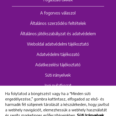
A fogorvos válaszol
Általános szerződési feltételek
Általános játékszabályzat és adatvédelem
Weboldal adatvédelmi tájékoztató
Adatvédelmi tájékozató
Adatkezelési tájékoztató
Süti irányelvek
Jogi nyilatkozat
Ha folytatod a böngészést vagy ha a “Minden süti
Hangrögzítéshez kapcsolódó adatvédelmi
engedélyezése,” gombra kattintasz, elfogadod az első- és
szabályzat és tájékoztató
harmadik fél sütijeinek tárolását a készülékeden, hogy javítsd
a webhely navigációt, elemezhessük a webhely használatát
és segíts marketinges erőfeszítéseinkben.
Süti Irányelvek