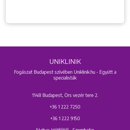
UNIKLINIK
Fogászat Budapest szívében Uniklinik.hu - Együtt a
specialisták
1148 Budapest, Örs vezér tere 2.
+36 1 222 7250
+36 1 222 9150
Nyitva: Hétfőtől - Szombatig