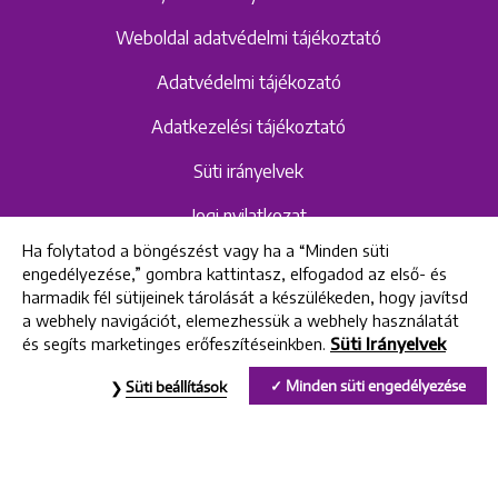
Weboldal adatvédelmi tájékoztató
Adatvédelmi tájékozató
Adatkezelési tájékoztató
Süti irányelvek
Jogi nyilatkozat
Ha folytatod a böngészést vagy ha a “Minden süti
Hangrögzítéshez kapcsolódó adatvédelmi
engedélyezése,” gombra kattintasz, elfogadod az első- és
szabályzat és tájékoztató
harmadik fél sütijeinek tárolását a készülékeden, hogy javítsd
a webhely navigációt, elemezhessük a webhely használatát
és segíts marketinges erőfeszítéseinkben.
Süti Irányelvek
All rights reserved © 2022 Uniklinik Dental and Implant Center
Minden süti engedélyezése
Süti beállítások
Uniklinik Fogászati és Implantációs Központ