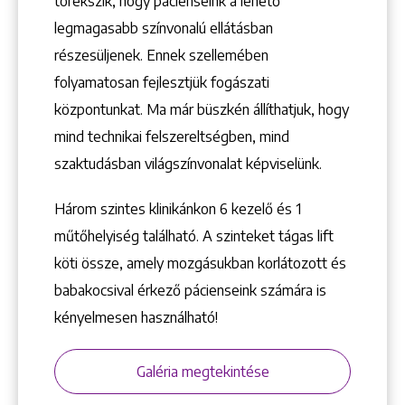
törekszik, hogy pácienseink a lehető
Keresés
legmagasabb színvonalú ellátásban
részesüljenek. Ennek szellemében
folyamatosan fejlesztjük fogászati
központunkat. Ma már büszkén állíthatjuk, hogy
mind technikai felszereltségben, mind
szaktudásban világszínvonalat képviselünk.
+36 1 222 9150
+36 1 222 7250
Három szintes klinikánkon 6 kezelő ­és 1
1148 Budapest, Örs vezér tere 2.
műtőhelyiség található. A szinteket tágas lift
köti össze, amely mozgásukban korlátozott és
babakocsival érkező pácienseink számára is
kényelmesen használható!
Galéria megtekintése