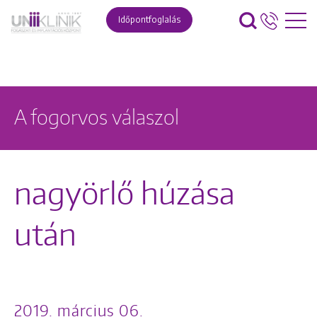
Időpontfoglalás
A fogorvos válaszol
nagyörlő húzása
után
2019. március 06.