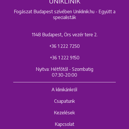
UNIKLINIK
Fogászat Budapest szívében Uniklinik.hu - Együtt a
specialisták
1148 Budapest, Örs vezér tere 2.
+36 1 222 7250
+36 1 222 9150
Nyitva: Hétfőtől - Szombatig
07:30-20:00
A klinikánkról
Csapatunk
Kezelések
Kapcsolat