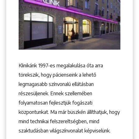
+36 1 222 9150
+36 1 222 7250
1148 Budapest, Örs vezér tere 2.
Klinikánk 1997-­es megalakulása óta arra
törekszik, hogy pácienseink a lehető
legmagasabb színvonalú ellátásban
részesüljenek. Ennek szellemében
folyamatosan fejlesztjük fogászati
központunkat. Ma már büszkén állíthatjuk, hogy
mind technikai felszereltségben, mind
szaktudásban világszínvonalat képviselünk.