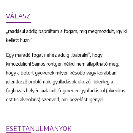
VÁLASZ
„ráadásul addig babráltam a fogam, míg megmozdult, így ki
kellett húzni”
Egy maradó fogat nehéz addig „babrálni”, hogy
kimozduljon! Sajnos röntgen nélkül nem állapítható meg,
hogy a betört gyökerek milyen később vagy korábban
jelentkező problémák, gyulladások okozói. Jelenleg a
foghúzás helyén kialakult fogmeder-gyulladástól (alveolitis,
ostitis alveolaris) szenved, ami kezelést igényel.
ESETTANULMÁNYOK