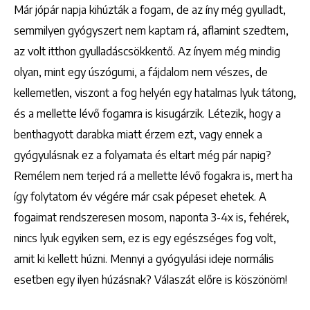
Már jópár napja kihúzták a fogam, de az íny még gyulladt,
semmilyen gyógyszert nem kaptam rá, aflamint szedtem,
az volt itthon gyulladáscsökkentő. Az ínyem még mindig
olyan, mint egy úszógumi, a fájdalom nem vészes, de
kellemetlen, viszont a fog helyén egy hatalmas lyuk tátong,
és a mellette lévő fogamra is kisugárzik. Létezik, hogy a
benthagyott darabka miatt érzem ezt, vagy ennek a
gyógyulásnak ez a folyamata és eltart még pár napig?
Remélem nem terjed rá a mellette lévő fogakra is, mert ha
így folytatom év végére már csak pépeset ehetek. A
fogaimat rendszeresen mosom, naponta 3-4x is, fehérek,
nincs lyuk egyiken sem, ez is egy egészséges fog volt,
amit ki kellett húzni. Mennyi a gyógyulási ideje normális
esetben egy ilyen húzásnak? Válaszát előre is köszönöm!