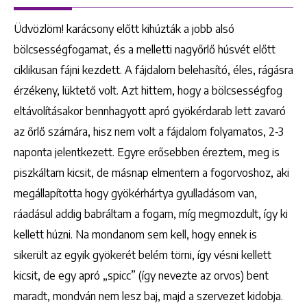
Üdvözlöm! karácsony előtt kihúzták a jobb alsó
bölcsességfogamat, és a melletti nagyőrlő húsvét előtt
ciklikusan fájni kezdett. A fájdalom belehasító, éles, rágásra
érzékeny, lüktető volt. Azt hittem, hogy a bölcsességfog
eltávolításakor bennhagyott apró gyökérdarab lett zavaró
az őrlő számára, hisz nem volt a fájdalom folyamatos, 2-3
naponta jelentkezett. Egyre erősebben éreztem, meg is
piszkáltam kicsit, de másnap elmentem a fogorvoshoz, aki
megállapította hogy gyökérhártya gyulladásom van,
ráadásul addig babráltam a fogam, míg megmozdult, így ki
kellett húzni. Na mondanom sem kell, hogy ennek is
sikerült az egyik gyökerét belém törni, így vésni kellett
kicsit, de egy apró „spicc” (így nevezte az orvos) bent
maradt, mondván nem lesz baj, majd a szervezet kidobja.