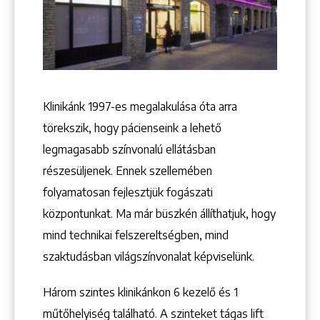
Keresés
Klinikánk 1997-­es megalakulása óta arra
törekszik, hogy pácienseink a lehető
legmagasabb színvonalú ellátásban
részesüljenek. Ennek szellemében
folyamatosan fejlesztjük fogászati
+36 1 222 9150
központunkat. Ma már büszkén állíthatjuk, hogy
+36 1 222 7250
mind technikai felszereltségben, mind
1148 Budapest, Örs vezér tere 2.
szaktudásban világszínvonalat képviselünk.
Három szintes klinikánkon 6 kezelő ­és 1
műtőhelyiség található. A szinteket tágas lift