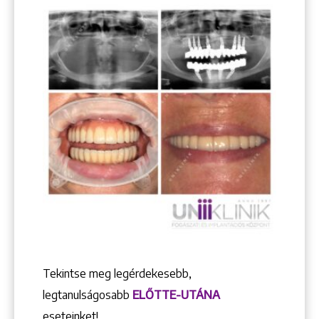
Tekintse meg legérdekesebb,
legtanulságosabb
ELŐTTE-UTÁNA
eseteinket!