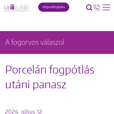
Időpontfoglalás
A fogorvos válaszol
Porcelán fogpótlás
utáni panasz
2024. július 12.