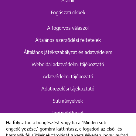
Áraink
Fogászati cikkek
A fogorvos válaszol
Általános szerződési feltételek
Általános játékszabályzat és adatvédelem
Weboldal adatvédelmi tájékoztató
Adatvédelmi tájékozató
Adatkezelési tájékoztató
Süti irányelvek
Jogi nyilatkozat
Ha folytatod a böngészést vagy ha a “Minden süti
Hangrögzítéshez kapcsolódó adatvédelmi
engedélyezése,” gombra kattintasz, elfogadod az első- és
szabályzat és tájékoztató
harmadik fél sütijeinek tárolását a készülékeden, hogy javítsd