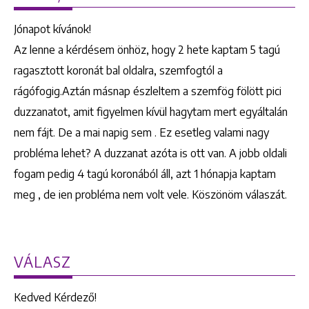
Jónapot kívánok!
Az lenne a kérdésem önhöz, hogy 2 hete kaptam 5 tagú
ragasztott koronát bal oldalra, szemfogtól a
rágófogig.Aztán másnap észleltem a szemfög fölött pici
duzzanatot, amit figyelmen kívül hagytam mert egyáltalán
nem fájt. De a mai napig sem . Ez esetleg valami nagy
probléma lehet? A duzzanat azóta is ott van. A jobb oldali
fogam pedig 4 tagú koronából áll, azt 1 hónapja kaptam
meg , de ien probléma nem volt vele. Köszönöm válaszát.
VÁLASZ
Kedved Kérdező!