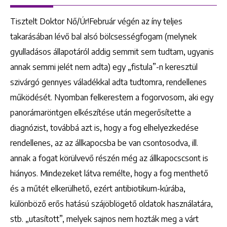
Tisztelt Doktor Nő/Úr!Február végén az íny teljes
takarásában lévő bal alsó bölcsességfogam (melynek
gyulladásos állapotáról addig semmit sem tudtam, ugyanis
annak semmi jelét nem adta) egy „fistula”-n keresztül
szivárgó gennyes váladékkal adta tudtomra, rendellenes
működését. Nyomban felkerestem a fogorvosom, aki egy
panorámaröntgen elkészítése után megerősítette a
diagnózist, továbbá azt is, hogy a fog elhelyezkedése
rendellenes, az az állkapocsba be van csontosodva, ill.
annak a fogat körülvevő részén még az állkapocscsont is
hiányos. Mindezeket látva remélte, hogy a fog menthető
és a műtét elkerülhető, ezért antibiotikum-kúrába,
különböző erős hatású szájöblögető oldatok használatára,
stb. „utasított”, melyek sajnos nem hozták meg a várt