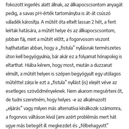
fokozott ingerlés alatt állnak, az állkapocscsontom anyagát
pedig, a savas pH-érték tartományba is át-át csúszó
váladék károsítja. A műtét óta eltelt lassan 2 hét, a fent
leírtak hatására, a műtét helye és az állkapocscsontom,
jobban fáj, mint a műtét előtt, a fogorvosom viszont
hajthatatlan abban, hogy a „fistula” nyílásnak természetes
úton kell begyógyulnia, bár akár ez a folyamat hónapokig is
eltarthat. Hiába kérem, hogy most, miután a duzzanat
elmúlt, a műtét helyen is szépen begyógyult egy utólagos
műtéttel zárja le ezt a „fistula” nyílást (is) elejét véve az
esetleges szövődményeknek. Nem akarom megsérteni őt,
de tudni szeretném, hogy helyes -e az alkalmazott
„eljárás” vagy milyen más alternatíva kínálkozik számomra,
a fogorvos váltáson kívül (ami azért problémás mert hát
ugye más betegét ill. megkezdet és „félbehagyott”