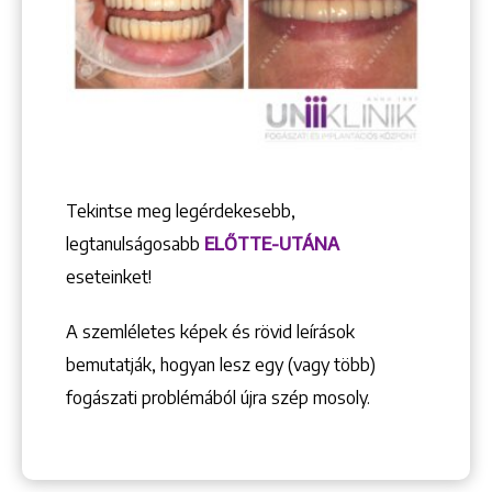
Keresés
+36 1 222 9150
Tekintse meg legérdekesebb,
+36 1 222 7250
legtanulságosabb
ELŐTTE-UTÁNA
1148 Budapest, Örs vezér tere 2.
eseteinket!
A szemléletes képek és rövid leírások
bemutatják, hogyan lesz egy (vagy több)
fogászati problémából újra szép mosoly.