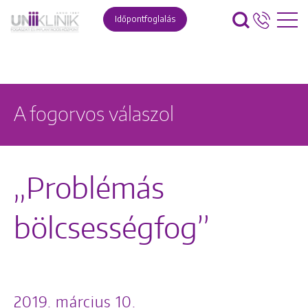
Időpontfoglalás
A fogorvos válaszol
„Problémás
bölcsességfog”
2019. március 10.