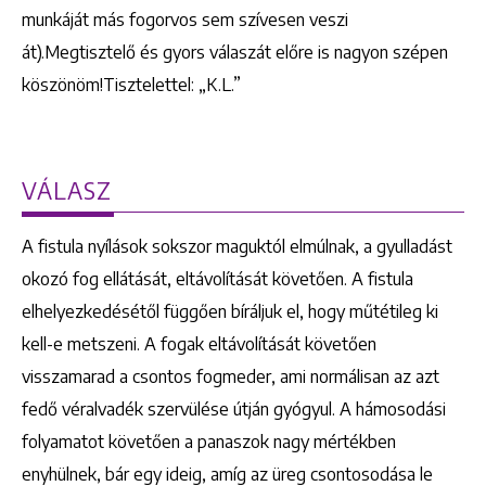
munkáját más fogorvos sem szívesen veszi
át).Megtisztelő és gyors válaszát előre is nagyon szépen
köszönöm!Tisztelettel: „K.L.”
VÁLASZ
A fistula nyílások sokszor maguktól elmúlnak, a gyulladást
okozó fog ellátását, eltávolítását követően. A fistula
elhelyezkedésétől függően bíráljuk el, hogy műtétileg ki
kell-e metszeni. A fogak eltávolítását követően
visszamarad a csontos fogmeder, ami normálisan az azt
fedő véralvadék szervülése útján gyógyul. A hámosodási
folyamatot követően a panaszok nagy mértékben
enyhülnek, bár egy ideig, amíg az üreg csontosodása le