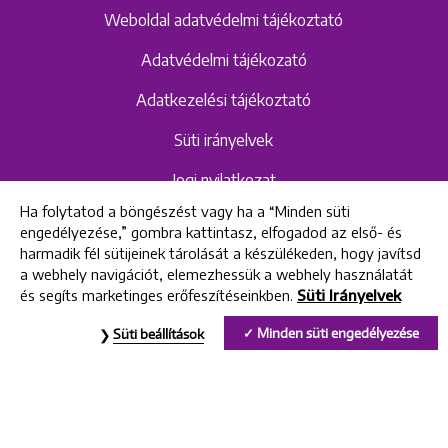
Weboldal adatvédelmi tájékoztató
Adatvédelmi tájékozató
Adatkezelési tájékoztató
Süti irányelvek
Jogi nyilatkozat
Ha folytatod a böngészést vagy ha a “Minden süti
Hangrögzítéshez kapcsolódó adatvédelmi
engedélyezése,” gombra kattintasz, elfogadod az első- és
szabályzat és tájékoztató
harmadik fél sütijeinek tárolását a készülékeden, hogy javítsd
a webhely navigációt, elemezhessük a webhely használatát
és segíts marketinges erőfeszítéseinkben.
Süti Irányelvek
All rights reserved © 2022 Uniklinik Dental and Implant Center
Minden süti engedélyezése
Süti beállítások
Uniklinik Fogászati és Implantációs Központ