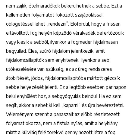
nem zajlik, ételmaradékok bekerülhetnek a sebbe. Ezt a
kellemetlen folyamatot fokozott szájápolással,
öblögetéssel lehet „rendezni”. Előfordul, hogy a frissen
eltávolított fog helyén képződő véralvadék befertőződik
vagy kiesik a sebből, ilyenkor a fogmeder fájdalmasan
begyullad. Éles, szúró fájdalom jelentkezik, amit
fájdalomcsillapítók sem enyhítenek. Ilyenkor a seb
utókezelésére van szükség, ez az üreg rendszeres
átöblítését, jódos, fájdalomcsillapítóba mártott gézcsík
sebbe helyezését jelenti. Ez a legtöbb esetben pár napon
belül enyhülést hoz, a sebgyógyulás beindul. Ha ez sem
segít, akkor a sebet ki kell „kaparni” és újra bevéreztetni.
Véleményem szerint a panaszait az előbb részletezett
folyamat okozza, nem a fistula nyílás, amit a helyhiány
miatt a külvilág felé törekvő genny hozott létre a fog