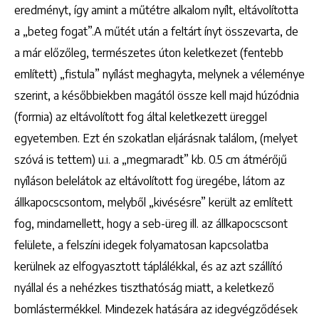
eredményt, így amint a műtétre alkalom nyílt, eltávolította
a „beteg fogat”.A műtét után a feltárt ínyt összevarta, de
a már előzőleg, természetes úton keletkezet (fentebb
említett) „fistula” nyílást meghagyta, melynek a véleménye
szerint, a későbbiekben magától össze kell majd húzódnia
(forrnia) az eltávolított fog által keletkezett üreggel
egyetemben. Ezt én szokatlan eljárásnak találom, (melyet
szóvá is tettem) u.i. a „megmaradt” kb. 0.5 cm átmérőjű
nyíláson belelátok az eltávolított fog üregébe, látom az
állkapocscsontom, melyből „kivésésre” került az említett
fog, mindamellett, hogy a seb-üreg ill. az állkapocscsont
felülete, a felszíni idegek folyamatosan kapcsolatba
kerülnek az elfogyasztott táplálékkal, és az azt szállító
nyállal és a nehézkes tiszthatóság miatt, a keletkező
bomlástermékkel. Mindezek hatására az idegvégződések