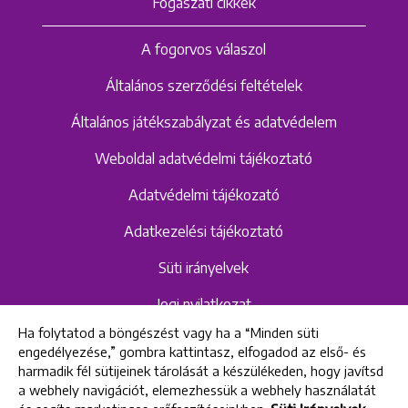
Fogászati cikkek
A fogorvos válaszol
Általános szerződési feltételek
Általános játékszabályzat és adatvédelem
Weboldal adatvédelmi tájékoztató
Adatvédelmi tájékozató
Adatkezelési tájékoztató
Süti irányelvek
Jogi nyilatkozat
Ha folytatod a böngészést vagy ha a “Minden süti
Hangrögzítéshez kapcsolódó adatvédelmi
engedélyezése,” gombra kattintasz, elfogadod az első- és
szabályzat és tájékoztató
harmadik fél sütijeinek tárolását a készülékeden, hogy javítsd
a webhely navigációt, elemezhessük a webhely használatát