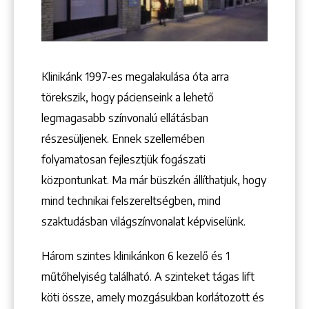
Keresés
Klinikánk 1997-­es megalakulása óta arra
törekszik, hogy pácienseink a lehető
legmagasabb színvonalú ellátásban
részesüljenek. Ennek szellemében
folyamatosan fejlesztjük fogászati
központunkat. Ma már büszkén állíthatjuk, hogy
+36 1 222 9150
+36 1 222 7250
mind technikai felszereltségben, mind
1148 Budapest, Örs vezér tere 2.
szaktudásban világszínvonalat képviselünk.
Három szintes klinikánkon 6 kezelő ­és 1
műtőhelyiség található. A szinteket tágas lift
köti össze, amely mozgásukban korlátozott és