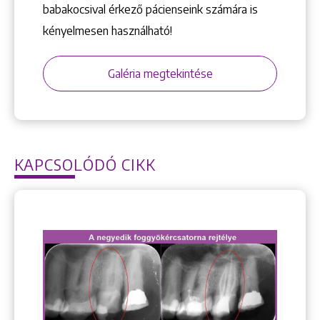
babakocsival érkező pácienseink számára is
kényelmesen használható!
Galéria megtekintése
KAPCSOLÓDÓ CIKK