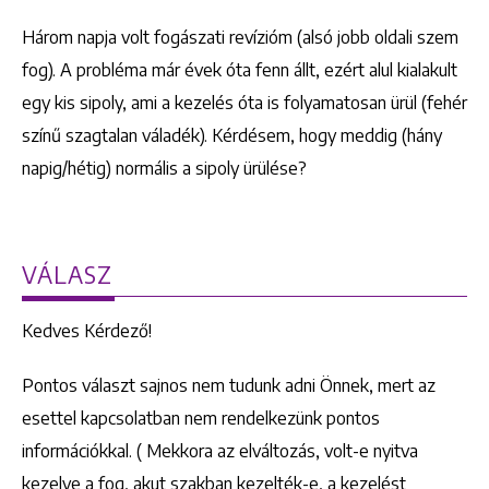
Három napja volt fogászati revízióm (alsó jobb oldali szem
fog). A probléma már évek óta fenn állt, ezért alul kialakult
egy kis sipoly, ami a kezelés óta is folyamatosan ürül (fehér
színű szagtalan váladék). Kérdésem, hogy meddig (hány
napig/hétig) normális a sipoly ürülése?
VÁLASZ
Kedves Kérdező!
Pontos választ sajnos nem tudunk adni Önnek, mert az
esettel kapcsolatban nem rendelkezünk pontos
információkkal. ( Mekkora az elváltozás, volt-e nyitva
kezelve a fog, akut szakban kezelték-e, a kezelést