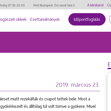
A klinikáról
Cs
mbatig
07:30-20:00
1148 Budapest, Örs vezér tere 2.
Fogászati cikkek
Esettanulmányok
Időpontfoglalás
2019. március 23.
leset miatt rezekálták és csapot tettek bele. Most a
gyökérkezelt és állítólag túl volt tömve a gyökere. Mivel