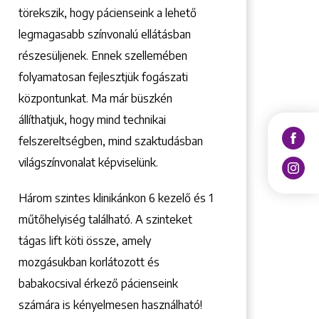
törekszik, hogy pácienseink a lehető
legmagasabb színvonalú ellátásban
részesüljenek. Ennek szellemében
folyamatosan fejlesztjük fogászati
központunkat. Ma már büszkén
állíthatjuk, hogy mind technikai
felszereltségben, mind szaktudásban
világszínvonalat képviselünk.
Három szintes klinikánkon 6 kezelő ­és 1
műtőhelyiség található. A szinteket
tágas lift köti össze, amely
mozgásukban korlátozott és
babakocsival érkező pácienseink
számára is kényelmesen használható!