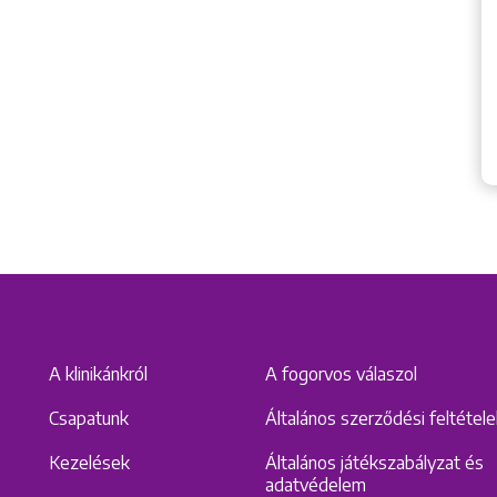
A klinikánkról
A fogorvos válaszol
Csapatunk
Általános szerződési feltétel
Kezelések
Általános játékszabályzat és
adatvédelem