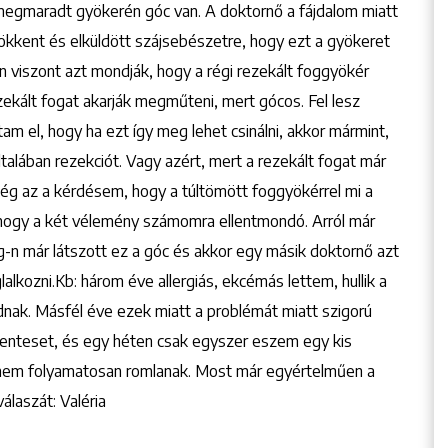
og megmaradt gyökerén góc van. A doktornő a fájdalom miatt
ökkent és elküldött szájsebészetre, hogy ezt a gyökeret
en viszont azt mondják, hogy a régi rezekált foggyökér
ezekált fogat akarják megműteni, mert gócos. Fel lesz
tam el, hogy ha ezt így meg lehet csinálni, akkor mármint,
ltalában rezekciót. Vagy azért, mert a rezekált fogat már
ég az a kérdésem, hogy a túltömött foggyökérrel mi a
hogy a két vélemény számomra ellentmondó. Arról már
-n már látszott ez a góc és akkor egy másik doktornő azt
lalkozni.Kb: három éve allergiás, ekcémás lettem, hullik a
dnak. Másfél éve ezek miatt a problémát miatt szigorú
s menteset, és egy héten csak egyszer eszem egy kis
anem folyamatosan romlanak. Most már egyértelműen a
laszát: Valéria