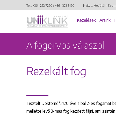
Tel.:
+36 1 222 7250
/
+36 1 222 9150
Nyitva: Hétfőtől - Szo
Kezelések
Áraink
A fogorvos válaszol
Rezekált fog
Tisztelt Doktornő/úr!20 éve a bal 2-es fogamat ba
mellette levő 3-mas fog kezdett fájni, ami szintén 