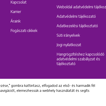
Kapcsolat
Weboldal adatvédelmi tájéko
Karrier
Adatvédelmi tájékozató
Áraink
Adatkezelési tájékoztató
Fogászati cikkek
Süti irányelvek
Jogi nyilatkozat
Hangrögzítéshez kapcsolódó
adatvédelmi szabályzat és
tájékoztató
zése,” gombra kattintasz, elfogadod az első- és harmadik fél
 navigációt, elemezhessük a webhely használatát és segíts
All rights reserved © 2022 Uniklinik Dental and Implant Center
Uniklinik Fogászati és Implantációs Központ