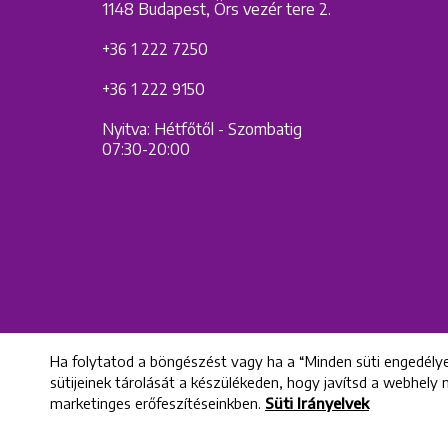
1148 Budapest, Örs vezér tere 2.
+36 1 222 7250
+36 1 222 9150
Nyitva: Hétfőtől - Szombatig
07:30-20:00
Ha folytatod a böngészést vagy ha a “Minden süti engedélye
sütijeinek tárolását a készülékeden, hogy javítsd a webhely
marketinges erőfeszítéseinkben.
Süti Irányelvek