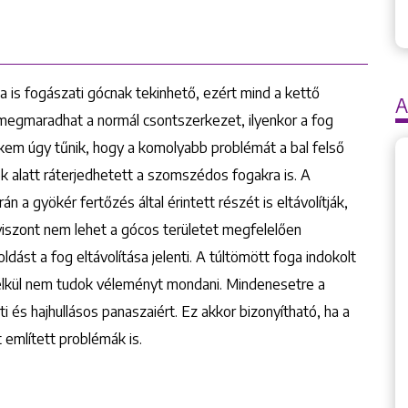
 is fogászati gócnak tekinhető, ezért mind a kettő
A
 megmaradhat a normál csontszerkezet, ilyenkor a fog
em úgy tűnik, hogy a komolyabb problémát a bal felső
évek alatt ráterjedhetett a szomszédos fogakra is. A
án a gyökér fertőzés által érintett részét is eltávolítják,
iszont nem lehet a gócos területet megfelelően
dást a fog eltávolítása jelenti. A túltömött foga indokolt
nélkül nem tudok véleményt mondani. Mindenesetre a
ti és hajhullásos panaszaiért. Ez akkor bizonyítható, ha a
 említett problémák is.