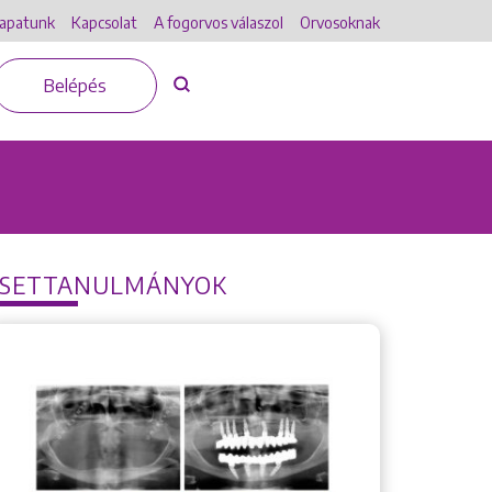
apatunk
Kapcsolat
A fogorvos válaszol
Orvosoknak
Belépés
ESETTANULMÁNYOK