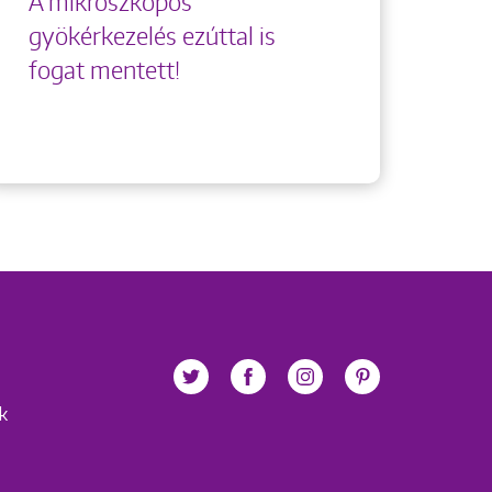
A mikroszkópos
gyökérkezelés ezúttal is
fogat mentett!
ek