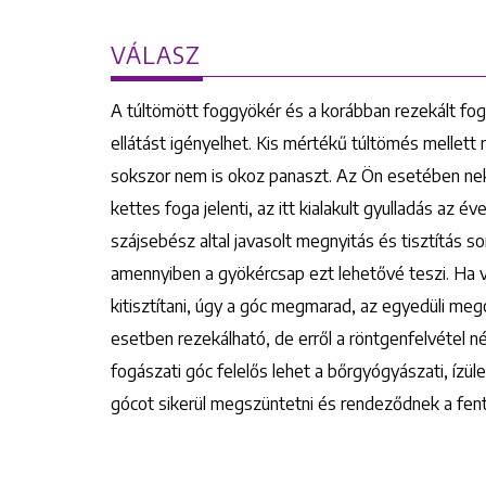
VÁLASZ
A túltömött foggyökér és a korábban rezekált foga
ellátást igényelhet. Kis mértékű túltömés mellett
sokszor nem is okoz panaszt. Az Ön esetében nek
kettes foga jelenti, az itt kialakult gyulladás az 
szájsebész altal javasolt megnyitás és tisztítás sor
amennyiben a gyökércsap ezt lehetővé teszi. Ha v
kitisztítani, úgy a góc megmarad, az egyedüli megol
esetben rezekálható, de erről a röntgenfelvétel 
fogászati góc felelős lehet a bőrgyógyászati, ízüle
gócot sikerül megszüntetni és rendeződnek a fent