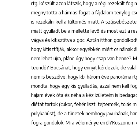
rtg. készült azon látszik, hogy a régi rezekált f
megnyitotta a hármas fogat a fájdalom tényleg cs
is rezekálni kell a túltömés miatt. A szájsebészet
miatt gyulladt be a mellette levő és most ezt a r
vágva és kitisztítva a góc. Aztán itthon gondolkod
hogy kitisztítják, akkor egyébkén miért csinálnak á
nem lehet újra, pláne úgy hogy csap van benne? M
teendő? Bocsánat, hogy ennyit kérdezek, de vala
nem is beszélve, hogy kb. három éve panoráma rtg
mondta, hogy egy kis gyulladás, azzal nem kell fog
hajam évek óta és néha a kéz izületeim is bedaga
diétát tartok (cukor, fehér liszt, tejtermék, tojá
pulykahúst), de a tünetek nemhogy javulnának, h
fogra gondolok. Mi a véleménye erről?Köszönöm vá