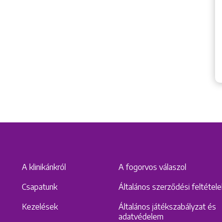
A klinikánkról
A fogorvos válaszol
Csapatunk
Általános szerződési feltétel
Kezelések
Általános játékszabályzat és
adatvédelem