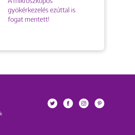
A mikroszkópos
gyökérkezelés ezúttal is
fogat mentett!
ek