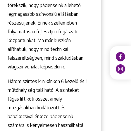
törekszik, hogy pácienseink a lehető
legmagasabb színvonalú ellátásban
részesüljenek. Ennek szellemében
folyamatosan fejlesztjük fogászati
központunkat. Ma már büszkén
állíthatjuk, hogy mind technikai
felszereltségben, mind szaktudásban
világszínvonalat képviselünk.
Három szintes klinikánkon 6 kezelő ­és 1
műtőhelyiség található. A szinteket
tágas lift köti össze, amely
mozgásukban korlátozott és
babakocsival érkező pácienseink
számára is kényelmesen használható!