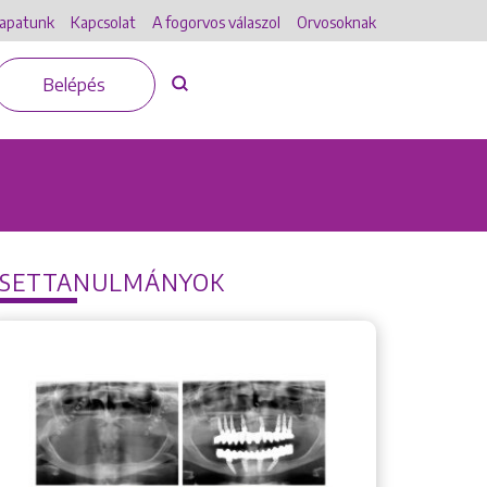
apatunk
Kapcsolat
A fogorvos válaszol
Orvosoknak
Belépés
ESETTANULMÁNYOK