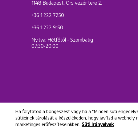
1148 Budapest, Örs vezér tere 2.
+36 1 222 7250
+36 1 222 9150
Nyitva: Hétfőtől - Szombatig
07:30-20:00
Ha folytatod a böngészést vagy ha a “Minden süti engedélye
sütijeinek tárolását a készülékeden, hogy javítsd a webhely
marketinges erőfeszítéseinkben.
Süti Irányelvek