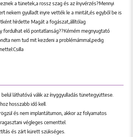
ntkeznek a tünetek,a rossz szag és az ínyvérzés?Mennyi
rt nekem gyulladt inyre vették le a mintát,és egyből be is
tként hírdette Magát a fogászat,állítólag
gy fordulhat elő pontatlanság??Kérném megnyugtató
 mondta nem tud mit kezdeni a problémámmal,pedig
ttel:Csilla
belül láthatóvá válik az ínyggyulladás tünetegyüttese.
hoz hosszabb idő kell.
n rögzül és nem implantátumon, akkor az folyamatos
l ragasztani végleges cementtel.
títás és zárt kürett szükséges.