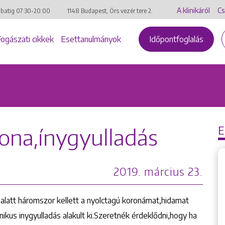
A klinikáról
Cs
mbatig
07:30-20:00
1148 Budapest, Örs vezér tere 2.
Fogászati cikkek
Esettanulmányok
Időpontfoglalás
rona,ínygyulladás
2019. március 23.
v alatt háromszor kellett a nyolctagú koronámat,hidamat
ónikus inygyulladás alakult ki.Szeretnék érdeklődni,hogy ha