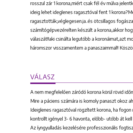
rosszul zár 1 korona,miért csak fél év múlva jele
ideig lehet ideglenes ragasztóval fent 1 korona?Me
ragasztották,véglegesen.ja..és ötcsillagos fogásza
számítógépvezérelten készült a korona,akkor ho
válaszát!!aki csinálta legutóbb a koronáimat,azt
háromszor visszamentem a panaszaimmal!! Köszöne
VÁLASZ
A nem megfelelően záródó korona körül rövid időn 
Mire a páciens számára is komoly panaszt okoz ah
Ideiglenes ragasztóval rögzített korona, ha fogo
kontrollt igényel 3- 6 havonta, előbb- utóbb át kel
Az íyngyulladás kezelésére professzionális fogtisz