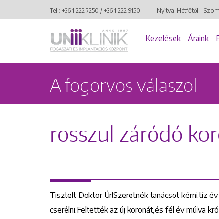
Tel.:
+36 1 222 7250
/
+36 1 222 9150
Nyitva: Hétfőtől - Szo
Kezelések
Áraink
A fogorvos válaszol
rosszul záródó ko
Tisztelt Doktor Úr!Szeretnék tanácsot kérni.tíz é
cserélni.Feltették az új koronát,és fél év múlva kr