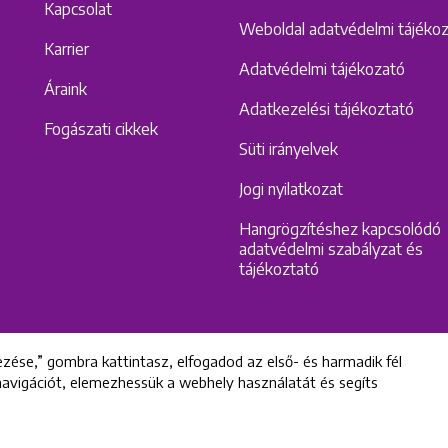
Kapcsolat
Weboldal adatvédelmi tájéko
Karrier
Adatvédelmi tájékozató
Áraink
Adatkezelési tájékoztató
Fogászati cikkek
Süti irányelvek
Jogi nyilatkozat
Hangrögzítéshez kapcsolódó
adatvédelmi szabályzat és
tájékoztató
zése,” gombra kattintasz, elfogadod az első- és harmadik fél
 navigációt, elemezhessük a webhely használatát és segíts
All rights reserved © 2022 Uniklinik Dental and Implant Center
Uniklinik Fogászati és Implantációs Központ