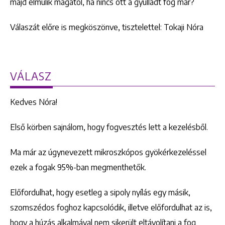
majd elmúlik magától, ha nincs ott a gyulladt fog már?
Válaszát előre is megköszönve, tisztelettel: Tokaji Nóra
VÁLASZ
Kedves Nóra!
Első körben sajnálom, hogy fogvesztés lett a kezelésből.
Ma már az úgynevezett mikroszkópos gyökérkezeléssel
ezek a fogak 95%-ban megmenthetők.
Előfordulhat, hogy esetleg a sipoly nyílás egy másik,
szomszédos foghoz kapcsolódik, illetve előfordulhat az is,
hogy a húzás alkalmával nem sikerült eltávolítani a fog