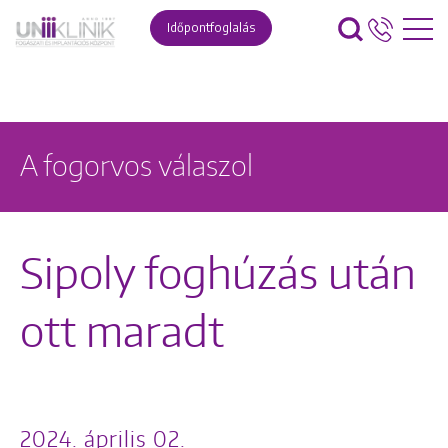
Időpontfoglalás
A fogorvos válaszol
Sipoly foghúzás után
ott maradt
2024. április 02.