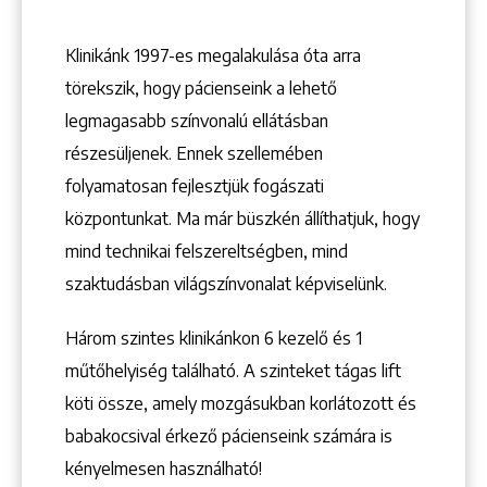
+36 1 222 9150
+36 1 222 7250
Klinikánk 1997-­es megalakulása óta arra
1148 Budapest, Örs vezér tere 2.
törekszik, hogy pácienseink a lehető
legmagasabb színvonalú ellátásban
részesüljenek. Ennek szellemében
folyamatosan fejlesztjük fogászati
központunkat. Ma már büszkén állíthatjuk, hogy
mind technikai felszereltségben, mind
szaktudásban világszínvonalat képviselünk.
Három szintes klinikánkon 6 kezelő ­és 1
műtőhelyiség található. A szinteket tágas lift
köti össze, amely mozgásukban korlátozott és
babakocsival érkező pácienseink számára is
kényelmesen használható!