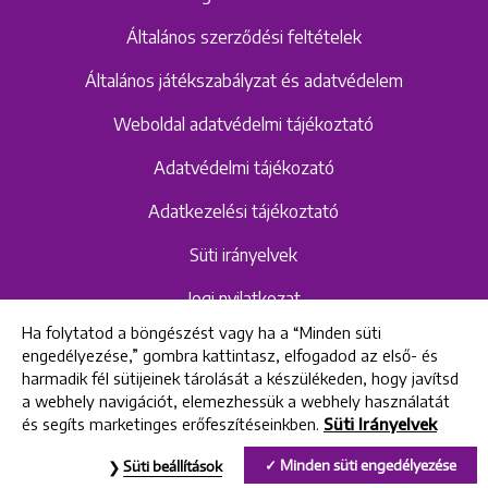
Általános szerződési feltételek
Általános játékszabályzat és adatvédelem
Weboldal adatvédelmi tájékoztató
Adatvédelmi tájékozató
Adatkezelési tájékoztató
Süti irányelvek
Jogi nyilatkozat
Ha folytatod a böngészést vagy ha a “Minden süti
Hangrögzítéshez kapcsolódó adatvédelmi
engedélyezése,” gombra kattintasz, elfogadod az első- és
szabályzat és tájékoztató
harmadik fél sütijeinek tárolását a készülékeden, hogy javítsd
a webhely navigációt, elemezhessük a webhely használatát
és segíts marketinges erőfeszítéseinkben.
Süti Irányelvek
All rights reserved © 2022 Uniklinik Dental and Implant Center
Minden süti engedélyezése
Süti beállítások
Uniklinik Fogászati és Implantációs Központ