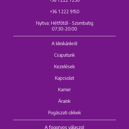
+36 1 222 9150
Nyitva: Hétfőtől - Szombatig
07:30-20:00
A klinikánkról
Csapatunk
Kezelések
Kapcsolat
Karrier
Áraink
Fogászati cikkek
A fogorvos válaszol