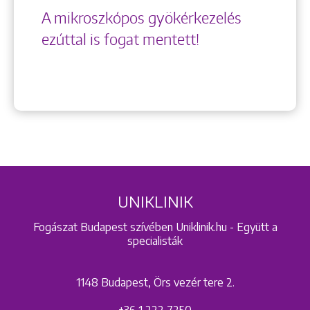
A mikroszkópos gyökérkezelés
ezúttal is fogat mentett!
UNIKLINIK
Fogászat Budapest szívében Uniklinik.hu - Együtt a
specialisták
1148 Budapest, Örs vezér tere 2.
+36 1 222 7250