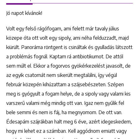
Jó napot kívánok!
Volt egy felső rágófogam, ami felett már tavaly július
közepe óta ott volt egy sipoly, ami néha felduzzadt, majd
kiürült. Panoráma röntgent is csináltak és gyulladás látszott
a problémás fognál. Kaptam rá antibiotikumot. De attól
sem múlt el. Ekkor a fogorvos gyökérkezelést javasolt, de
az egyik csatornát nem sikerült megtalálni, így végül
február közepén kihúzattam a szájsebészeten. Szépen
meg is gyógyult a fogam helye, de a sipoly vagy valami kis
varszerű valami még mindig ott van. Igaz nem gyűlik fel
bele semmi és nem is fáj, ha megnyomom. De ott van.
Édesapám szájrákban halt meg 6 éve, azért idegeskedem,
hogy mi lehet ez a számban. Kell aggódnom emiatt vagy