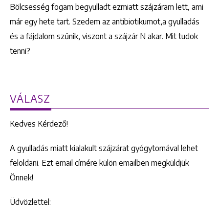
Bölcsesség fogam begyulladt ezmiatt szájzáram lett, ami
már egy hete tart. Szedem az antibiotikumot,a gyulladás
és a fájdalom szűnik, viszont a szájzár N akar. Mit tudok
tenni?
VÁLASZ
Kedves Kérdező!
A gyulladás miatt kialakult szájzárat gyógytornával lehet
feloldani. Ezt email címére külön emailben megküldjük
Önnek!
Üdvözlettel: