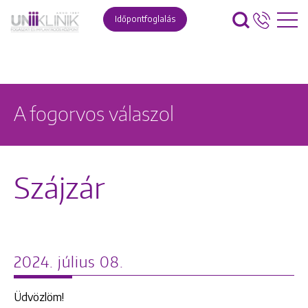
Időpontfoglalás
A fogorvos válaszol
Szájzár
2024. július 08.
Üdvözlöm!