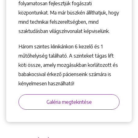
folyamatosan fejlesztjük fogászati
központunkat. Ma már büszkén állíthatjuk, hogy
mind technikai felszereltségben, mind
szaktudásban világszínvonalat képviselünk.
Három szintes klinikánkon 6 kezelő ­és 1
+36 1 222 9150
+36 1 222 7250
műtőhelyiség található. A szinteket tágas lift
1148 Budapest, Örs vezér tere 2.
köti össze, amely mozgásukban korlátozott és
babakocsival érkező pácienseink számára is
kényelmesen használható!
Galéria megtekintése