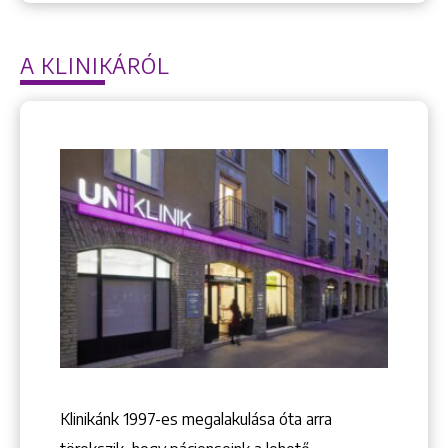
A KLINIKÁRÓL
Keresés
Klinikánk 1997-­es megalakulása óta arra
+36 1 222 9150
+36 1 222 7250