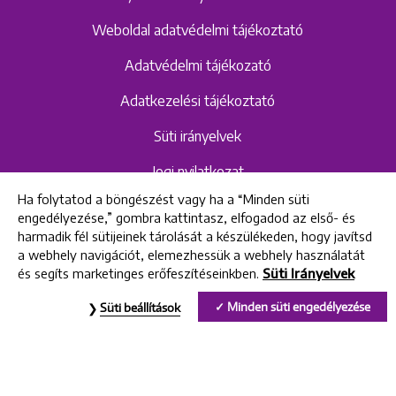
Weboldal adatvédelmi tájékoztató
Adatvédelmi tájékozató
Adatkezelési tájékoztató
Süti irányelvek
Jogi nyilatkozat
Ha folytatod a böngészést vagy ha a “Minden süti
Hangrögzítéshez kapcsolódó adatvédelmi
engedélyezése,” gombra kattintasz, elfogadod az első- és
szabályzat és tájékoztató
harmadik fél sütijeinek tárolását a készülékeden, hogy javítsd
a webhely navigációt, elemezhessük a webhely használatát
és segíts marketinges erőfeszítéseinkben.
Süti Irányelvek
All rights reserved © 2022 Uniklinik Dental and Implant Center
Minden süti engedélyezése
Süti beállítások
Uniklinik Fogászati és Implantációs Központ