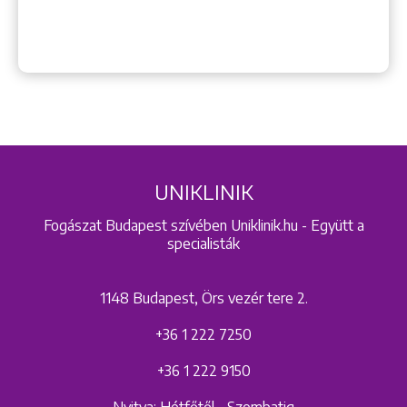
UNIKLINIK
Fogászat Budapest szívében Uniklinik.hu - Együtt a
specialisták
1148 Budapest, Örs vezér tere 2.
+36 1 222 7250
+36 1 222 9150
Nyitva: Hétfőtől - Szombatig