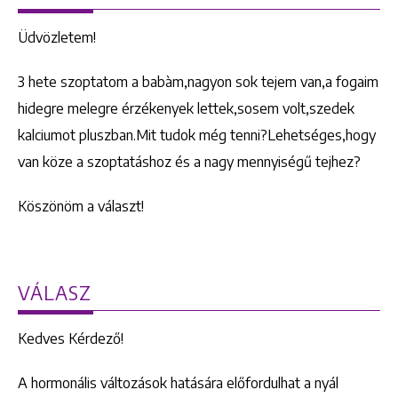
Üdvözletem!
3 hete szoptatom a babàm,nagyon sok tejem van,a fogaim
hidegre melegre érzékenyek lettek,sosem volt,szedek
kalciumot pluszban.Mit tudok még tenni?Lehetséges,hogy
van köze a szoptatáshoz és a nagy mennyiségű tejhez?
Köszönöm a választ!
VÁLASZ
Kedves Kérdező!
A hormonális változások hatására előfordulhat a nyál