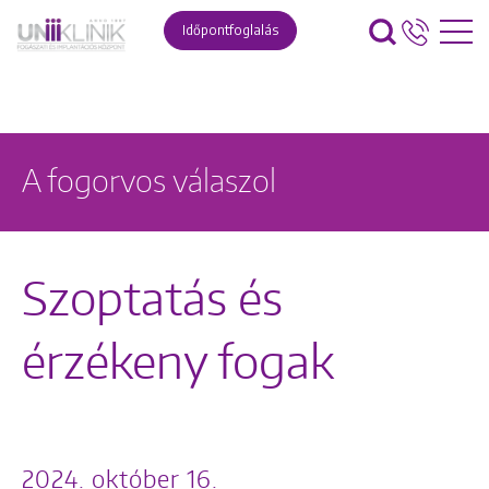
Időpontfoglalás
A fogorvos válaszol
Szoptatás és
érzékeny fogak
2024. október 16.