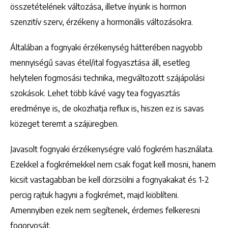
összetételének változása, illetve ínyünk is hormon
szenzitív szerv, érzékeny a hormonális változásokra.
Általában a fognyaki érzékenység hátterében nagyobb
mennyiségű savas étel/ital fogyasztása áll, esetleg
helytelen fogmosási technika, megváltozott szájápolási
szokások. Lehet több kávé vagy tea fogyasztás
eredménye is, de okozhatja reflux is, hiszen ez is savas
közeget teremt a szájüregben.
Javasolt fognyaki érzékenységre való fogkrém használata.
Ezekkel a fogkrémekkel nem csak fogat kell mosni, hanem
kicsit vastagabban be kell dörzsölni a fognyakakat és 1-2
percig rajtuk hagyni a fogkrémet, majd kiöblíteni.
Amennyiben ezek nem segítenek, érdemes felkeresni
fogorvosát.