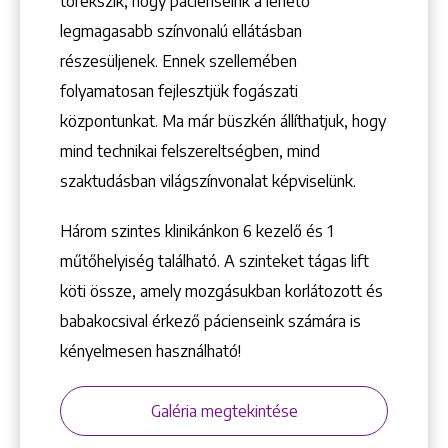
törekszik, hogy pácienseink a lehető
1148 Budapest, Örs vezér tere 2.
legmagasabb színvonalú ellátásban
részesüljenek. Ennek szellemében
folyamatosan fejlesztjük fogászati
központunkat. Ma már büszkén állíthatjuk, hogy
mind technikai felszereltségben, mind
szaktudásban világszínvonalat képviselünk.
Három szintes klinikánkon 6 kezelő ­és 1
műtőhelyiség található. A szinteket tágas lift
köti össze, amely mozgásukban korlátozott és
babakocsival érkező pácienseink számára is
kényelmesen használható!
Galéria megtekintése