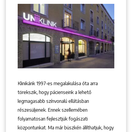
+36 1 222 9150
+36 1 222 7250
1148 Budapest, Örs vezér tere 2.
Klinikánk 1997-­es megalakulása óta arra
törekszik, hogy pácienseink a lehető
legmagasabb színvonalú ellátásban
részesüljenek. Ennek szellemében
folyamatosan fejlesztjük fogászati
központunkat. Ma már büszkén állíthatjuk, hogy