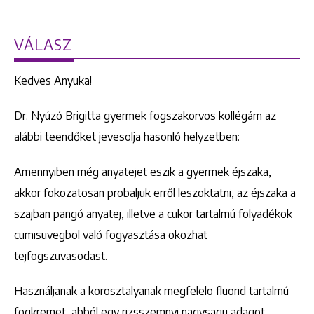
VÁLASZ
Kedves Anyuka!
Dr. Nyúzó Brigitta gyermek fogszakorvos kollégám az
alábbi teendőket jevesolja hasonló helyzetben:
Amennyiben még anyatejet eszik a gyermek éjszaka,
akkor fokozatosan probaljuk erről leszoktatni, az éjszaka a
szajban pangó anyatej, illetve a cukor tartalmú folyadékok
cumisuvegbol való fogyasztása okozhat
tejfogszuvasodast.
Használjanak a korosztalyanak megfelelo fluorid tartalmú
fogkremet, abból egy rizsszemnyi nagysagu adagot