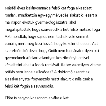
Másfél éves kislányomnak a felső két foga elkezdett
romlani, mindkettőn egy-egy mèlyedès alakult ki, ezért a
mai napon elvittük gyermekfogászatra, ahol
megállapították, hogy szuvasodik a két felső metsző foga.
Azt mondták, hogy sajnos nem tudnak vele semmit
csinálni, mert még kicsi hozzá, hogy kezelni lehessen. Azt
szeretném kérdezni, hogy Önök nem tudnának-e ilyen pici
gyermeknek ajánlani valamilyen kèszítmènyt, amivel
kèsleltetni lehet a fogak romlását, illetve valamilyen vitamin
pótlás nem lenne szükséges? A doktornő szerint az
éjszakai anyatej fogyasztás miatt alakult ki nála csak a
felső két fogán a szuvasodás.
Előre is nagyon köszönöm a válaszukat!