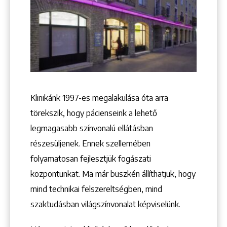
+36 1 222 9150
+36 1 222 7250
1148 Budapest, Örs vezér tere 2.
Klinikánk 1997-­es megalakulása óta arra
törekszik, hogy pácienseink a lehető
legmagasabb színvonalú ellátásban
részesüljenek. Ennek szellemében
folyamatosan fejlesztjük fogászati
központunkat. Ma már büszkén állíthatjuk, hogy
mind technikai felszereltségben, mind
szaktudásban világszínvonalat képviselünk.