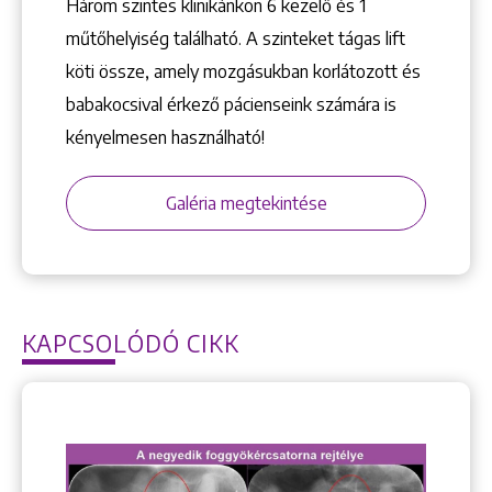
Három szintes klinikánkon 6 kezelő ­és 1
műtőhelyiség található. A szinteket tágas lift
köti össze, amely mozgásukban korlátozott és
babakocsival érkező pácienseink számára is
kényelmesen használható!
Galéria megtekintése
KAPCSOLÓDÓ CIKK