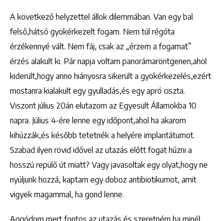
A következő helyzettel állok dilemmában. Van egy bal
felső,hátsó gyökérkezelt fogam. Nem túl régóta
érzékennyé vált. Nem fáj, csak az „érzem a fogamat”
érzés alakult ki. Pár napja voltam panorámaröntgenen,ahol
kiderült,hogy anno hiányosra sikerült a gyökérkezelés,ezért
mostanra kialakult egy gyulladás,és egy apró ciszta.
Viszont július 20án elutazom az Egyesült Államokba 10
napra. Július 4-ére lenne egy időpont,ahol ha akarom
kihúzzák,és később tetetnék a helyére implantátumot.
Szabad ilyen rövid idővel az utazás előtt fogat húzni a
hosszú repülő út miatt? Vagy javasoltak egy olyat,hogy ne
nyúljunk hozzá, kaptam egy doboz antibiotikumot, amit
vigyek magammal, ha gond lenne.
Aggódom,mert fontos az utazás és szeretném ha minél