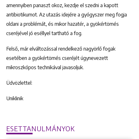
amennyiben panaszt okoz, kezdje el szedni a kapott
antibiotikumot. Az utazás idejére a gyógyszer meg fogja
oldani a problémát, és mikor hazatér, a gyökértömés
cseréjével jó eséllyel tartható a fog.
Felső, már elváltozással rendelkező nagyörlő fogak
esetében a gyökértömés cseréjét úgynevezett
mikroszkópos technikával javasoljuk.
Üdvözlettel:
Uniklinik
ESETTANULMÁNYOK