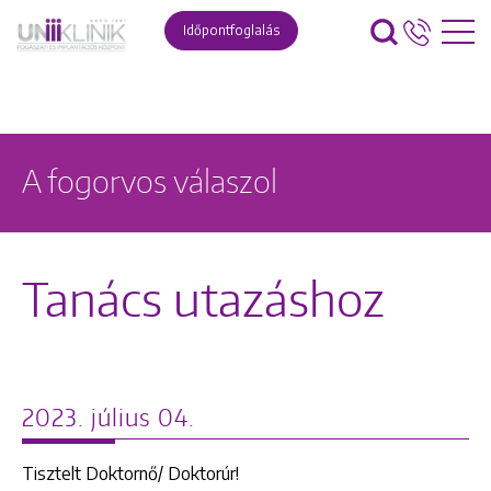
Időpontfoglalás
A fogorvos válaszol
Tanács utazáshoz
2023. július 04.
Tisztelt Doktornő/ Doktorúr!