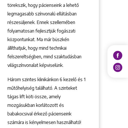
törekszik, hogy pácienseink a lehető
legmagasabb színvonalú ellátásban
részesüljenek. Ennek szellemében
folyamatosan fejlesztjük fogászati
központunkat. Ma már büszkén
állíthatjuk, hogy mind technikai
felszereltségben, mind szaktudásban
világszínvonalat képviselünk.
Három szintes klinikánkon 6 kezelő ­és 1
műtőhelyiség található. A szinteket
tágas lift köti össze, amely
mozgásukban korlátozott és
babakocsival érkező pácienseink
számára is kényelmesen használható!