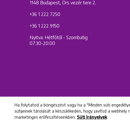
1148 Budapest, Örs vezér tere 2.
+36 1 222 7250
+36 1 222 9150
Nyitva: Hétfőtől - Szombatig
07:30-20:00
Ha folytatod a böngészést vagy ha a “Minden süti engedélye
sütijeinek tárolását a készülékeden, hogy javítsd a webhely
marketinges erőfeszítéseinkben.
Süti Irányelvek