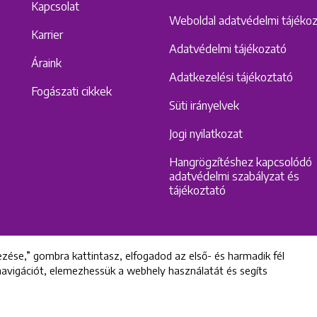
Kapcsolat
Weboldal adatvédelmi tájéko
Karrier
Adatvédelmi tájékozató
Áraink
Adatkezelési tájékoztató
Fogászati cikkek
Süti irányelvek
Jogi nyilatkozat
Hangrögzítéshez kapcsolódó
adatvédelmi szabályzat és
tájékoztató
zése,” gombra kattintasz, elfogadod az első- és harmadik fél
 navigációt, elemezhessük a webhely használatát és segíts
All rights reserved © 2022 Uniklinik Dental and Implant Center
Uniklinik Fogászati és Implantációs Központ