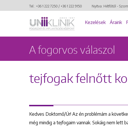
Tel.:
+36 1 222 7250
/
+36 1 222 9150
Nyitva: Hétfőtől - Szo
Kezelések
Áraink
A fogorvos válaszol
tejfogak felnőtt k
Kedves Doktornő/Úr! Az én problémám a követke
még mindig a tejfogaim vannak. Sokáig nem lett b