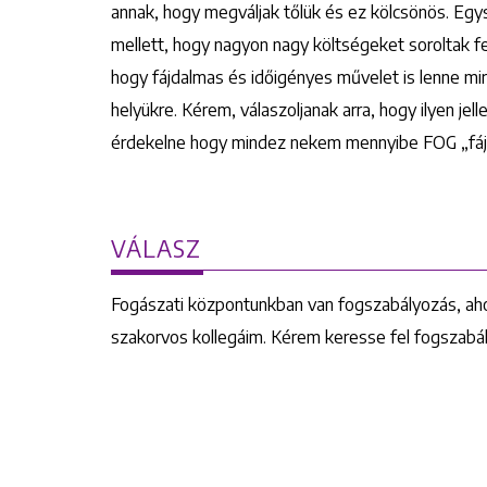
annak, hogy megváljak tőlük és ez kölcsönös. Eg
mellett, hogy nagyon nagy költségeket soroltak fel
hogy fájdalmas és időigényes művelet is lenne mir
helyükre. Kérem, válaszoljanak arra, hogy ilyen jell
érdekelne hogy mindez nekem mennyibe FOG „fájni
VÁLASZ
Fogászati központunkban van fogszabályozás, aho
szakorvos kollegáim. Kérem keresse fel fogszabál