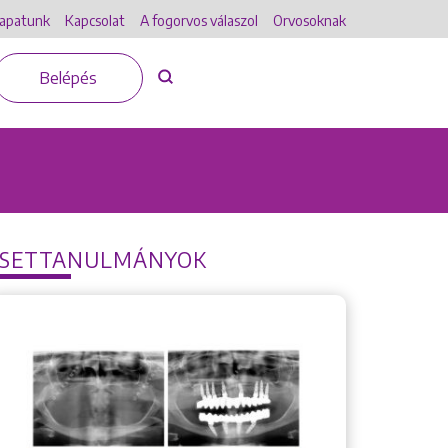
apatunk
Kapcsolat
A fogorvos válaszol
Orvosoknak
Belépés
ESETTANULMÁNYOK