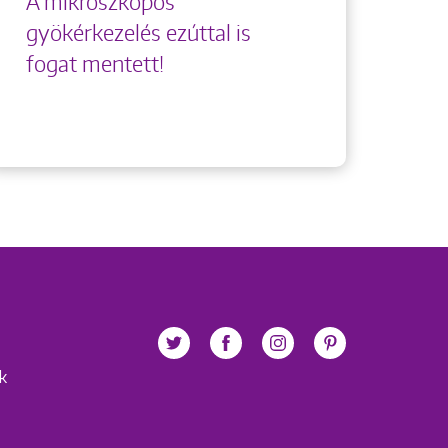
A mikroszkópos
gyökérkezelés ezúttal is
fogat mentett!
ek