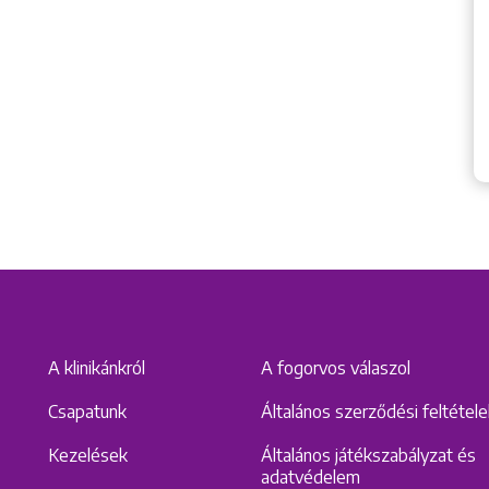
A klinikánkról
A fogorvos válaszol
Csapatunk
Általános szerződési feltétel
Kezelések
Általános játékszabályzat és
adatvédelem