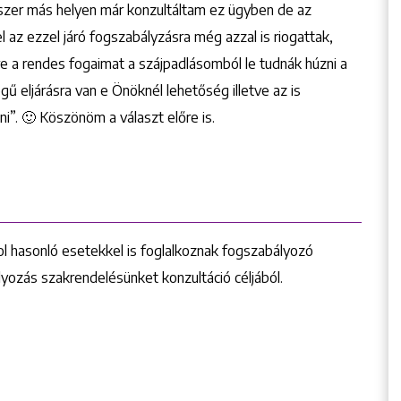
yszer más helyen már konzultáltam ez ügyben de az
 az ezzel járó fogszabályzásra még azzal is riogattak,
e a rendes fogaimat a szájpadlásomból le tudnák húzni a
egű eljárásra van e Önöknél lehetőség illetve az is
”. 🙂 Köszönöm a választ előre is.
l hasonló esetekkel is foglalkoznak fogszabályozó
yozás szakrendelésünket konzultáció céljából.