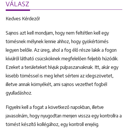
VÁLASZ
Kedves Kérdező!
Sajnos azt kell mondjam, hogy nem feltétlen kell egy
tömésnek mélynek lennie ahhoz, hogy gyökértömés
legyen belőle. Az üreg, ahol a fog élő része lakik a fogon
kívülről látható csücsköknek megfelelően feljebb húzódik.
Ezeket a területeket hívjuk pulpaszarvaknak. Itt, akár egy
kisebb töméssel is meg lehet sérteni az idegszövetet,
illetve annak környékét, ami sajnos vezethet fogbél
gyulladáshoz.
Figyelni kell a fogat a következő napokban, illetve
javasolnám, hogy nyugodtan menjen vissza egy kontrollra a
tömést készítő kollégához, egy kontroll erejéig.