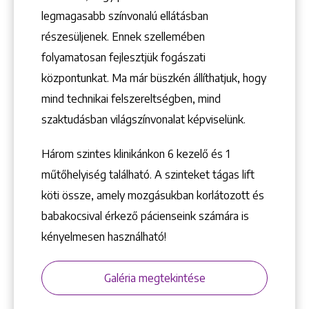
1148 Budapest, Örs vezér tere 2.
legmagasabb színvonalú ellátásban
részesüljenek. Ennek szellemében
folyamatosan fejlesztjük fogászati
központunkat. Ma már büszkén állíthatjuk, hogy
mind technikai felszereltségben, mind
szaktudásban világszínvonalat képviselünk.
Három szintes klinikánkon 6 kezelő ­és 1
műtőhelyiség található. A szinteket tágas lift
köti össze, amely mozgásukban korlátozott és
babakocsival érkező pácienseink számára is
kényelmesen használható!
Galéria megtekintése