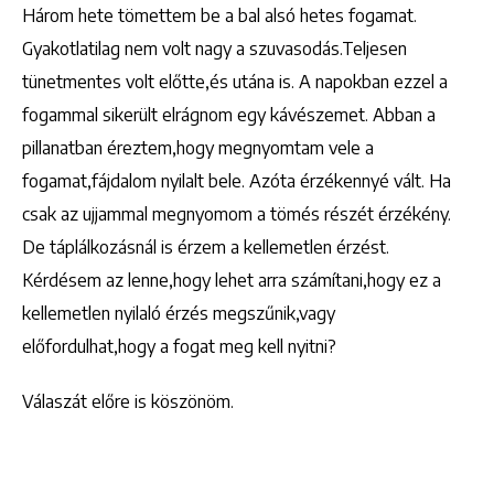
Három hete tömettem be a bal alsó hetes fogamat.
Gyakotlatilag nem volt nagy a szuvasodás.Teljesen
tünetmentes volt előtte,és utána is. A napokban ezzel a
fogammal sikerült elrágnom egy kávészemet. Abban a
pillanatban éreztem,hogy megnyomtam vele a
fogamat,fájdalom nyilalt bele. Azóta érzékennyé vált. Ha
csak az ujjammal megnyomom a tömés részét érzékény.
De táplálkozásnál is érzem a kellemetlen érzést.
Kérdésem az lenne,hogy lehet arra számítani,hogy ez a
kellemetlen nyilaló érzés megszűnik,vagy
előfordulhat,hogy a fogat meg kell nyitni?
Válaszát előre is köszönöm.