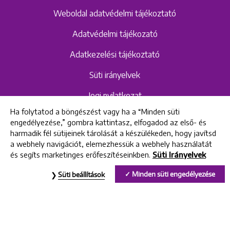
Weboldal adatvédelmi tájékoztató
Adatvédelmi tájékozató
Adatkezelési tájékoztató
Süti irányelvek
Jogi nyilatkozat
Ha folytatod a böngészést vagy ha a “Minden süti
Hangrögzítéshez kapcsolódó adatvédelmi
engedélyezése,” gombra kattintasz, elfogadod az első- és
szabályzat és tájékoztató
harmadik fél sütijeinek tárolását a készülékeden, hogy javítsd
a webhely navigációt, elemezhessük a webhely használatát
és segíts marketinges erőfeszítéseinkben.
Süti Irányelvek
All rights reserved © 2022 Uniklinik Dental and Implant Center
Minden süti engedélyezése
Süti beállítások
Uniklinik Fogászati és Implantációs Központ