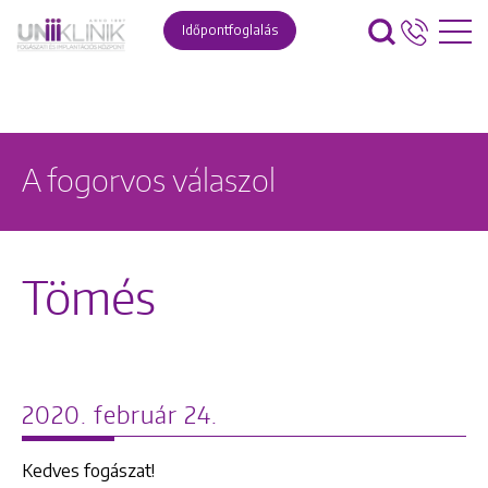
Időpontfoglalás
A fogorvos válaszol
Tömés
2020. február 24.
Kedves fogászat!