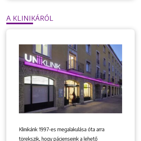
A KLINIKÁRÓL
Keresés
Klinikánk 1997-­es megalakulása óta arra
+36 1 222 9150
+36 1 222 7250
törekszik, hogy pácienseink a lehető