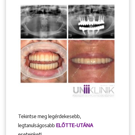
Tekintse meg legérdekesebb,
legtanulságosabb
ELŐTTE-UTÁNA
eseteinket!