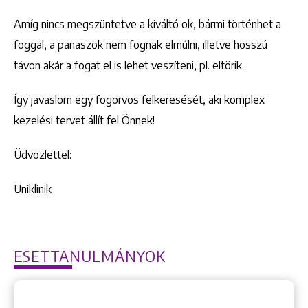
Amíg nincs megszüntetve a kiváltó ok, bármi történhet a
foggal, a panaszok nem fognak elmúlni, illetve hosszú
távon akár a fogat el is lehet veszíteni, pl. eltörik.
Így javaslom egy fogorvos felkeresését, aki komplex
kezelési tervet állít fel Önnek!
Üdvözlettel:
Uniklinik
ESETTANULMÁNYOK