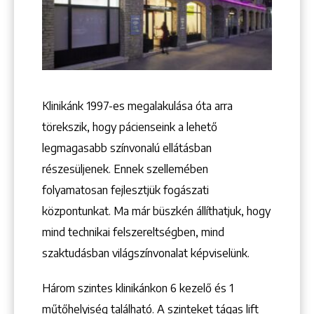
Keresés
Klinikánk 1997-­es megalakulása óta arra
törekszik, hogy pácienseink a lehető
legmagasabb színvonalú ellátásban
részesüljenek. Ennek szellemében
folyamatosan fejlesztjük fogászati
+36 1 222 9150
központunkat. Ma már büszkén állíthatjuk, hogy
+36 1 222 7250
mind technikai felszereltségben, mind
1148 Budapest, Örs vezér tere 2.
szaktudásban világszínvonalat képviselünk.
Három szintes klinikánkon 6 kezelő ­és 1
műtőhelyiség található. A szinteket tágas lift