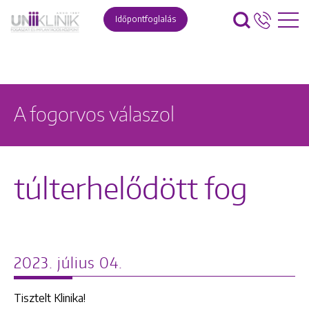
Időpontfoglalás
A fogorvos válaszol
túlterhelődött fog
2023. július 04.
Tisztelt Klinika!