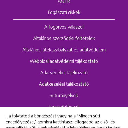
Áraink
Fogászati cikkek
A fogorvos válaszol
Általános szerződési feltételek
Általános játékszabályzat és adatvédelem
Weboldal adatvédelmi tájékoztató
Adatvédelmi tájékozató
Adatkezelési tájékoztató
Süti irányelvek
Jogi nyilatkozat
Ha folytatod a böngészést vagy ha a “Minden süti
Hangrögzítéshez kapcsolódó adatvédelmi
engedélyezése,” gombra kattintasz, elfogadod az első- és
szabályzat és tájékoztató
harmadik fél sütijeinek tárolását a készülékeden, hogy javítsd