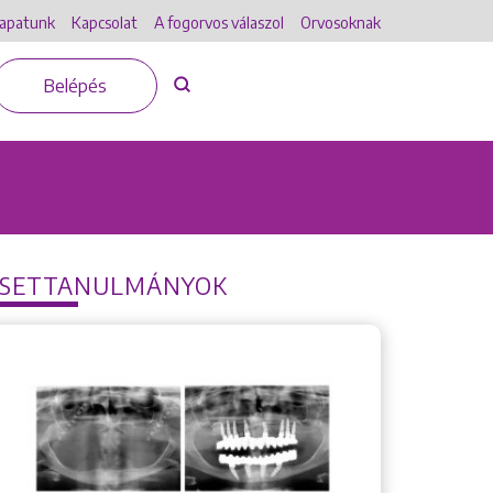
apatunk
Kapcsolat
A fogorvos válaszol
Orvosoknak
Belépés
ESETTANULMÁNYOK