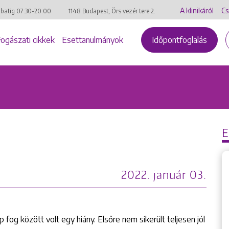
A klinikáról
Cs
mbatig
07:30-20:00
1148 Budapest, Örs vezér tere 2.
Fogászati cikkek
Esettanulmányok
Időpontfoglalás
2022. január 03.
fog között volt egy hiány. Elsőre nem sikerült teljesen jól