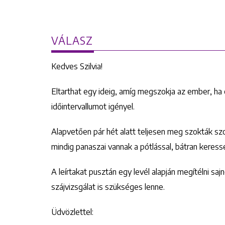
VÁLASZ
Kedves Szilvia!
Eltarthat egy ideig, amíg megszokja az ember, ha 
időintervallumot igényel.
Alapvetően pár hét alatt teljesen meg szokták s
mindig panaszai vannak a pótlással, bátran keresse f
A leírtakat pusztán egy levél alapján megítélni sa
szájvizsgálat is szükséges lenne.
Üdvözlettel: