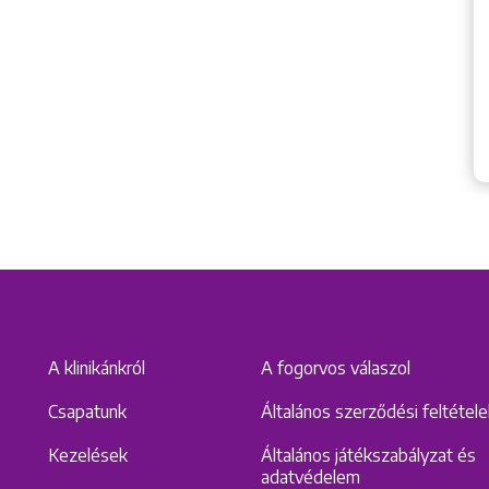
A klinikánkról
A fogorvos válaszol
Csapatunk
Általános szerződési feltétel
Kezelések
Általános játékszabályzat és
adatvédelem