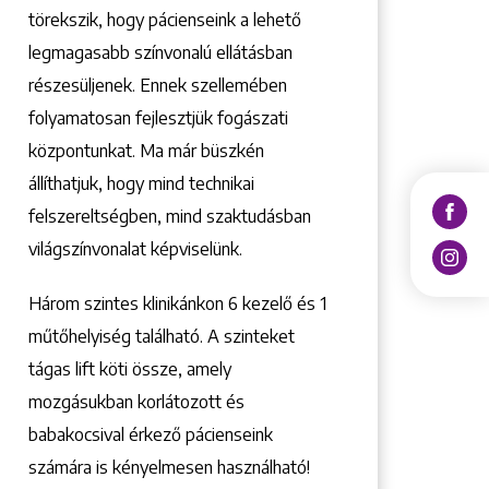
törekszik, hogy pácienseink a lehető
legmagasabb színvonalú ellátásban
részesüljenek. Ennek szellemében
folyamatosan fejlesztjük fogászati
központunkat. Ma már büszkén
állíthatjuk, hogy mind technikai
felszereltségben, mind szaktudásban
világszínvonalat képviselünk.
Három szintes klinikánkon 6 kezelő ­és 1
műtőhelyiség található. A szinteket
tágas lift köti össze, amely
mozgásukban korlátozott és
babakocsival érkező pácienseink
számára is kényelmesen használható!