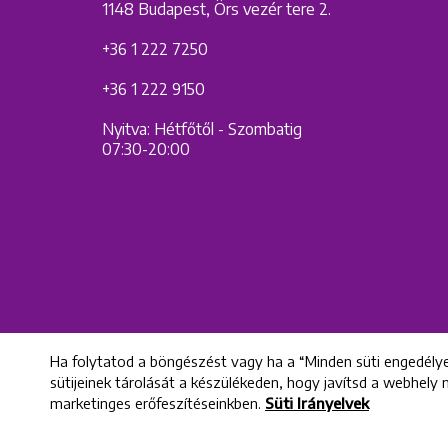
1148 Budapest, Örs vezér tere 2.
+36 1 222 7250
+36 1 222 9150
Nyitva: Hétfőtől - Szombatig
07:30-20:00
Ha folytatod a böngészést vagy ha a “Minden süti engedélye
sütijeinek tárolását a készülékeden, hogy javítsd a webhely
marketinges erőfeszítéseinkben.
Süti Irányelvek