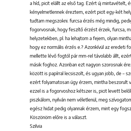
a híd, picit elállt az első tag. Ezért új mintavételt, 
kényelmetlennek éreztem, ezért picit egy-két hely
tudtam megszokni. furcsa érzés még mindig, pedig
fogorvosnak, hogy feszítő érzést érzek, furcsa, 
helyzetekben, pl. ha lehajtom a fejem, olyan minth
hogy ez normális érzés e.? Azonkívül az eredeti foga
mellette lévő fogtól pár mm-rel távolabb állt, ezér
másik foghoz. Azonban ezt nagyon szorosnak érez
között is papírral lecsiszolt, és ugyan jobb, de – s
ezért folyamatosan úgy érzem, mintha beszorult 
ezzel is a fogorvoshoz kétszer is, picit levett be
piszkálom, nyilván nem véletlenül, meg szívogatom,
egész hidat pedig olyannak érzem, mint egy fogsza
Köszönöm előre is a választ.
Szilvia