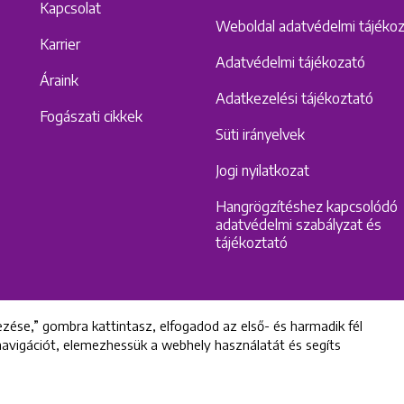
Kapcsolat
Weboldal adatvédelmi tájéko
Karrier
Adatvédelmi tájékozató
Áraink
Adatkezelési tájékoztató
Fogászati cikkek
Süti irányelvek
Jogi nyilatkozat
Hangrögzítéshez kapcsolódó
adatvédelmi szabályzat és
tájékoztató
zése,” gombra kattintasz, elfogadod az első- és harmadik fél
 navigációt, elemezhessük a webhely használatát és segíts
All rights reserved © 2022 Uniklinik Dental and Implant Center
Uniklinik Fogászati és Implantációs Központ