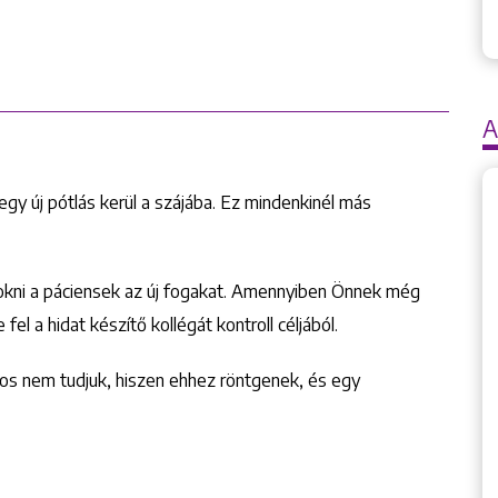
A
egy új pótlás kerül a szájába. Ez mindenkinél más
zokni a páciensek az új fogakat. Amennyiben Önnek még
el a hidat készítő kollégát kontroll céljából.
jnos nem tudjuk, hiszen ehhez röntgenek, és egy