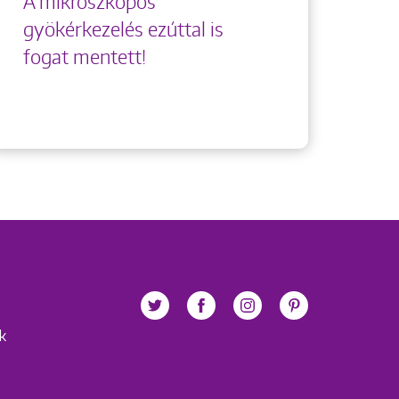
A mikroszkópos
gyökérkezelés ezúttal is
fogat mentett!
ek