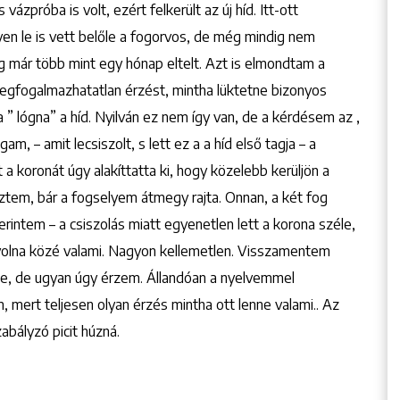
és vázpróba is volt, ezért felkerült az új híd. Itt-ott
en le is vett belőle a fogorvos, de még mindig nem
 már több mint egy hónap eltelt. Azt is elmondtam a
megfogalmazhatatlan érzést, mintha lüktetne bizonyos
a ” lógna” a híd. Nyilván ez nem így van, de a kérdésem az ,
m, – amit lecsiszolt, s lett ez a a híd első tagja – a
t a koronát úgy alakíttatta ki, hogy közelebb kerüljön a
tem, bár a fogselyem átmegy rajta. Onnan, a két fog
zerintem – a csiszolás miatt egyenetlen lett a korona széle,
volna közé valami. Nagyon kellemetlen. Visszamentem
lőle, de ugyan úgy érzem. Állandóan a nyelvemmel
 mert teljesen olyan érzés mintha ott lenne valami.. Az
bályzó picit húzná.