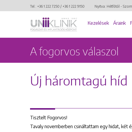
Tel.:
+36 1 222 7250
/
+36 1 222 9150
Nyitva: Hétfőtől - Szo
Kezelések
Áraink
A fogorvos válaszol
Új háromtagú híd
Tisztelt Fogorvos!
Tavaly novemberben csináltattam egy hidat, két ép 