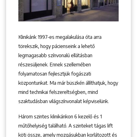
Keresés
Klinikánk 1997-­es megalakulása óta arra
törekszik, hogy pácienseink a lehető
legmagasabb színvonalú ellátásban
részesüljenek. Ennek szellemében
folyamatosan fejlesztjük fogászati
központunkat. Ma már büszkén állíthatjuk, hogy
+36 1 222 9150
+36 1 222 7250
mind technikai felszereltségben, mind
1148 Budapest, Örs vezér tere 2.
szaktudásban világszínvonalat képviselünk.
Három szintes klinikánkon 6 kezelő ­és 1
műtőhelyiség található. A szinteket tágas lift
köti össze, amely mozgásukban korlátozott és