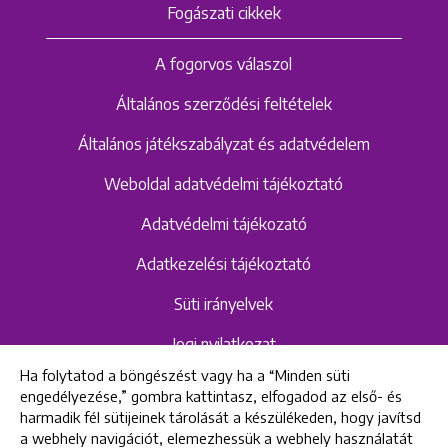
Fogászati cikkek
A fogorvos válaszol
Általános szerződési feltételek
Általános játékszabályzat és adatvédelem
Weboldal adatvédelmi tájékoztató
Adatvédelmi tájékozató
Adatkezelési tájékoztató
Süti irányelvek
Jogi nyilatkozat
Ha folytatod a böngészést vagy ha a “Minden süti
Hangrögzítéshez kapcsolódó adatvédelmi
engedélyezése,” gombra kattintasz, elfogadod az első- és
szabályzat és tájékoztató
harmadik fél sütijeinek tárolását a készülékeden, hogy javítsd
a webhely navigációt, elemezhessük a webhely használatát