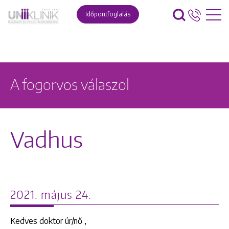
Időpontfoglalás
A fogorvos válaszol
Vadhus
2021. május 24.
Kedves doktor úr/nő ,