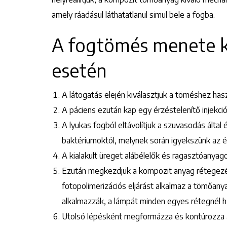
amely ráadásul láthatatlanul simul bele a fogba.
A fogtömés menete 
esetén
A látogatás elején kiválasztjuk a töméshez hasz
A páciens ezután kap egy érzéstelenítő injekci
A lyukas fogból eltávolítjuk a szuvasodás álta
baktériumoktól, melynek során igyekszünk az 
A kialakult üreget alábélelők és ragasztóanyag
Ezután megkezdjük a kompozit anyag rétegezés
fotopolimerizációs eljárást alkalmaz a tömőan
alkalmazzák, a lámpát minden egyes rétegnél h
Utolsó lépésként megformázza és kontúrozza a 