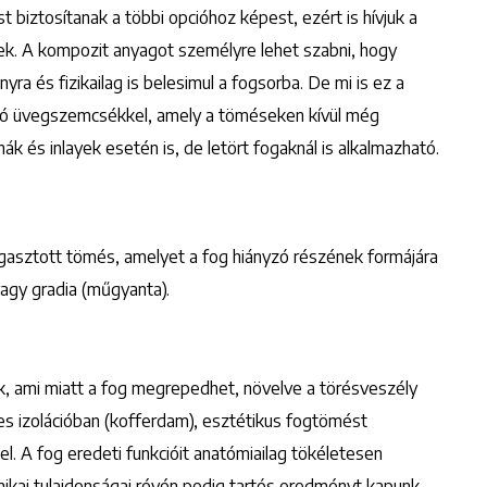
iztosítanak a többi opcióhoz képest, ezért is hívjuk a
k. A kompozit anyagot személyre lehet szabni, hogy
nyra és fizikailag is belesimul a fogsorba. De mi is ez a
ró üvegszemcsékkel, amely a töméseken kívül még
k és inlayek esetén is, de letört fogaknál is alkalmazható.
gasztott tömés, amelyet a fog hiányzó részének formájára
vagy gradia (műgyanta).
, ami miatt a fog megrepedhet, növelve a törésveszély
jes izolációban (kofferdam), esztétikus fogtömést
l. A fog eredeti funkcióit anatómiailag tökéletesen
nikai tulajdonságai révén pedig tartós eredményt kapunk,