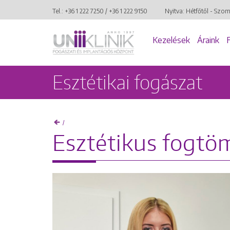
Tel.:
+36 1 222 7250
/
+36 1 222 9150
Nyitva: Hétfőtől - Szo
Kezelések
Áraink
Esztétikai fogászat
/
Esztétikus fogtö