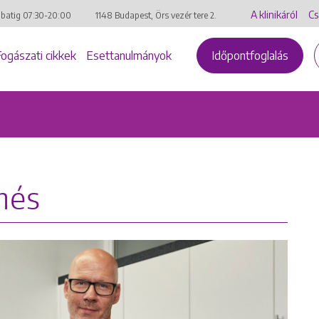
A klinikáról
Cs
mbatig
07:30-20:00
1148 Budapest, Örs vezér tere 2.
Fogászati cikkek
Esettanulmányok
Időpontfoglalás
més