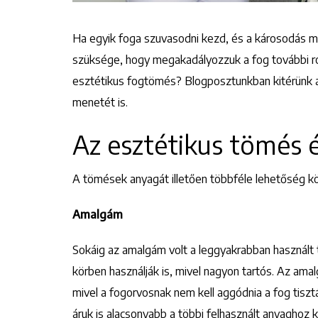
Ha egyik foga szuvasodni kezd, és a károsodás má
szüksége, hogy megakadályozzuk a fog további ro
esztétikus fogtömés? Blogposztunkban kitérünk a l
menetét is.
Az esztétikus tömés é
A tömések anyagát illetően többféle lehetőség köz
Amalgám
Sokáig az amalgám volt a leggyakrabban használt
körben használják is, mivel nagyon tartós. Az am
mivel a fogorvosnak nem kell aggódnia a fog tiszt
áruk is alacsonyabb a többi felhasznált anyaghoz 