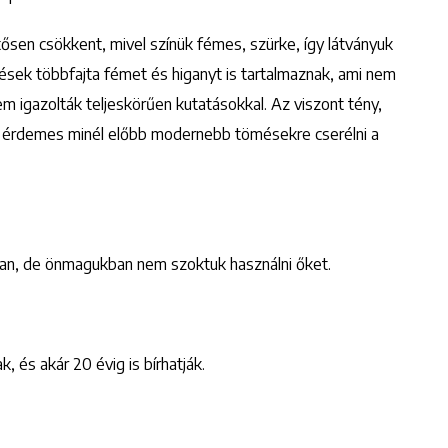
sen csökkent, mivel színük fémes, szürke, így látványuk
ek többfajta fémet és higanyt is tartalmaznak, ami nem
nem igazolták teljeskörűen kutatásokkal. Az viszont tény,
t érdemes minél előbb modernebb tömésekre cserélni a
an, de önmagukban nem szoktuk használni őket.
 és akár 20 évig is bírhatják.