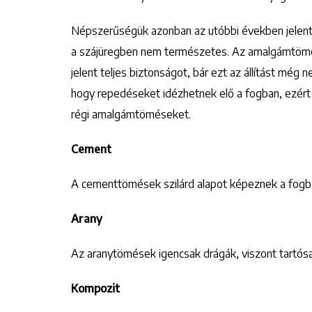
Népszerűségük azonban az utóbbi években jelentő
a szájüregben nem természetes. Az amalgámtömés
jelent teljes biztonságot, bár ezt az állítást még 
hogy repedéseket idézhetnek elő a fogban, ezér
régi amalgámtöméseket.
Cement
A cementtömések szilárd alapot képeznek a fogb
Arany
Az aranytömések igencsak drágák, viszont tartósak,
Kompozit