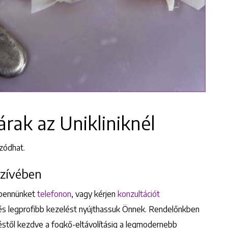
rak az Unikliniknél
zódhat.
szívében
 bennünket
telefonon
, vagy kérjen
konzultációt
 és legprofibb kezelést nyújthassuk Önnek. Rendelőnkben
éstől kezdve a fogkő-eltávolításig a legmodernebb