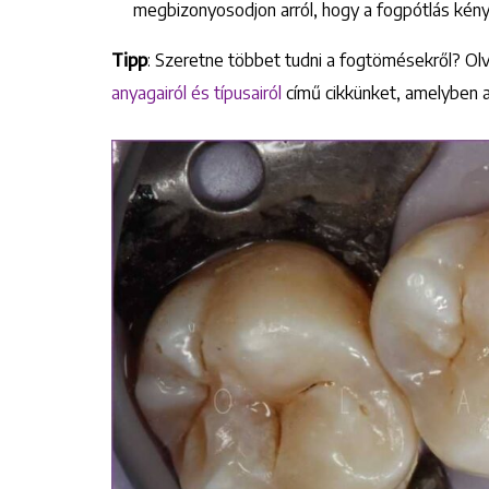
megbizonyosodjon arról, hogy a fogpótlás kén
Tipp
: Szeretne többet tudni a fogtömésekről? Ol
anyagairól és típusairól
című cikkünket, amelyben a