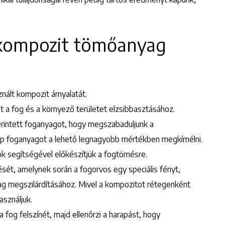
Keresés
kompozit tömőanyag
nált kompozit árnyalatát.
ót a fog és a környező területet elzsibbasztásához.
l érintett foganyagot, hogy megszabaduljunk a
ép foganyagot a lehető legnagyobb mértékben megkímélni.
ok segítségével előkészítjük a fogtömésre.
ét, amelynek során a fogorvos egy speciális fényt,
yag megszilárdításához. Mivel a kompozitot rétegenként
asználjuk.
fog felszínét, majd ellenőrzi a harapást, hogy