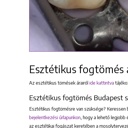
Esztétikus fogtömés á
Az esztétikus tömések árairól
ide kattintva
tájéko
Esztétikus fogtömés Budapest 
Esztétikus fogtömésre van szüksége? Keressen
bejelentkezési űrlapunkon
, hogy a lehető legjobb
az esztétikai fogászat keretében a mosolytervez