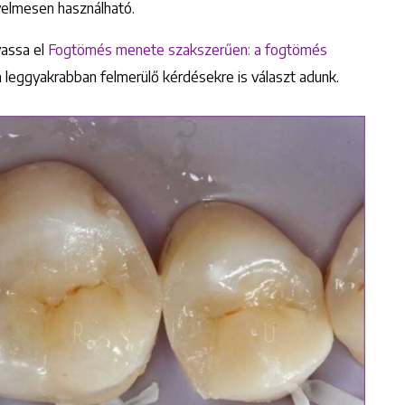
yelmesen használható.
vassa el
Fogtömés menete szakszerűen: a fogtömés
 leggyakrabban felmerülő kérdésekre is választ adunk.