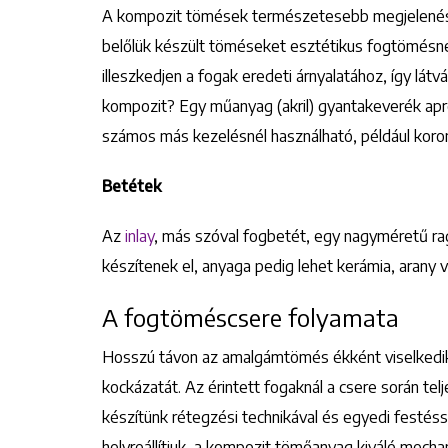
A kompozit tömések természetesebb megjelenést b
belőlük készült töméseket esztétikus fogtömésne
illeszkedjen a fogak eredeti árnyalatához, így látvá
kompozit? Egy műanyag (akril) gyantakeverék ap
számos más kezelésnél használható, például koroná
Betétek
Az
inlay
, más szóval fogbetét, egy nagyméretű ra
készítenek el, anyaga pedig lehet kerámia, arany 
A fogtöméscsere folyamata
Hosszú távon az amalgámtömés ékként viselkedik
kockázatát. Az érintett fogaknál a csere során tel
készítünk rétegzési technikával és egyedi festésse
helyreállítjuk, a kompozit tömőanyag kiváló mecha