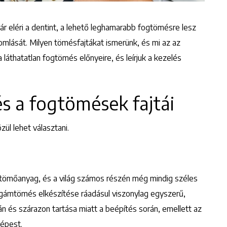
r eléri a dentint, a lehető leghamarabb fogtömésre lesz
mlását. Milyen tömésfajtákat ismerünk, és mi az az
áthatatlan fogtömés előnyeire, és leírjuk a kezelés
s a fogtömések fajtái
ül lehet választani.
 tömőanyag, és a világ számos részén még mindig széles
algámtömés elkészítése ráadásul viszonylag egyszerű,
án és szárazon tartása miatt a beépítés során, emellett az
képest.