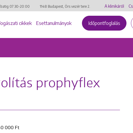
A klinikáról
Cs
mbatig
07:30-20:00
1148 Budapest, Örs vezér tere 2.
Fogászati cikkek
Esettanulmányok
Időpontfoglalás
volítás prophyflex
40 000 Ft