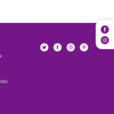
ek
ztató