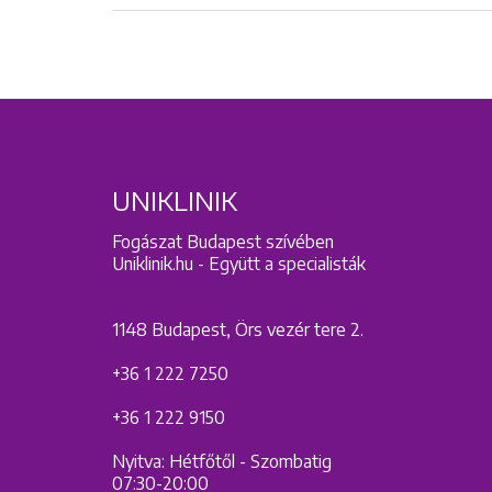
UNIKLINIK
Fogászat Budapest szívében
Uniklinik.hu - Együtt a specialisták
1148 Budapest, Örs vezér tere 2.
+36 1 222 7250
+36 1 222 9150
Nyitva: Hétfőtől - Szombatig
07:30-20:00