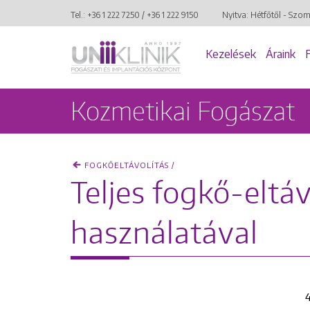
Tel.:
+36 1 222 7250
/
+36 1 222 9150
Nyitva: Hétfőtől - Szo
Kezelések
Áraink
Kozmetikai Fogászat
FOGKŐELTÁVOLÍTÁS /
Teljes fogkő-eltá
használatával