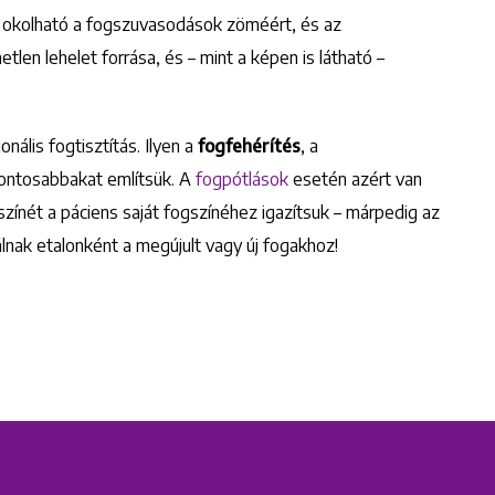
ő okolható a fogszuvasodások zöméért, és az
etlen lehelet forrása, és – mint a képen is látható –
nális fogtisztítás. Ilyen a
fogfehérítés
, a
fontosabbakat említsük. A
fogpótlások
esetén azért van
 színét a páciens saját fogszínéhez igazítsuk – márpedig az
lnak etalonként a megújult vagy új fogakhoz!