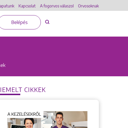
apatunk
Kapcsolat
A fogorvos válaszol
Orvosoknak
Belépés
sek
IEMELT CIKKEK
A KEZELÉSEKRŐL