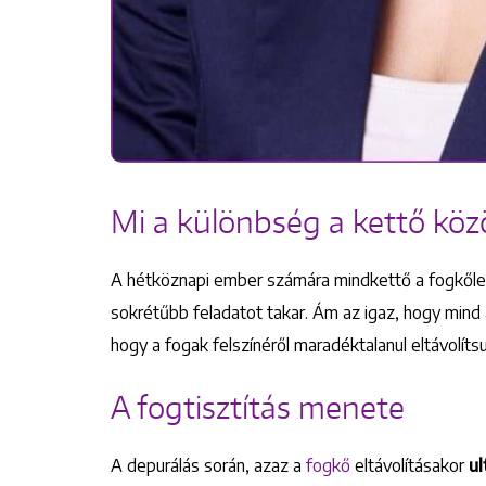
Mi a különbség a kettő köz
A hétköznapi ember számára mindkettő a fogkőles
sokrétűbb feladatot takar. Ám az igaz, hogy mind a 
hogy a fogak felszínéről maradéktalanul eltávolí
A fogtisztítás menete
A depurálás során, azaz a
fogkő
eltávolításakor
ul