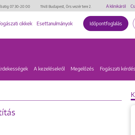
A klinikáról
Cs
mbatig
07:30-20:00
1148 Budapest, Örs vezér tere 2.
Fogászati cikkek
Esettanulmányok
Időpontfoglalás
Érdekességek
A kezelésekről
Megelőzés
Fogászati kérdé
K
títás