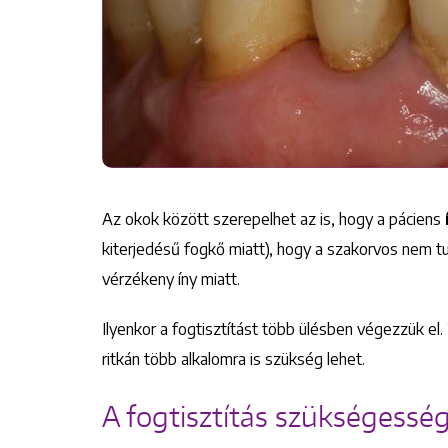
Az okok között szerepelhet az is, hogy a páciens
kiterjedésű fogkő miatt), hogy a szakorvos nem tud
vérzékeny íny miatt.
Ilyenkor a fogtisztítást több ülésben végezzük el
ritkán több alkalomra is szükség lehet.
A fogtisztítás szükségessé