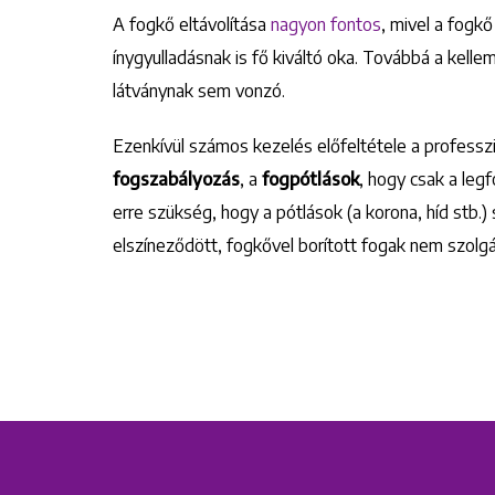
A fogkő eltávolítása
nagyon fontos
, mivel a fogk
ínygyulladásnak is fő kiváltó oka. Továbbá a kellem
látványnak sem vonzó.
Ezenkívül számos kezelés előfeltétele a professzio
fogszabályozás
, a
fogpótlások
, hogy csak a leg
erre szükség, hogy a pótlások (a korona, híd stb.)
elszíneződött, fogkővel borított fogak nem szolgá