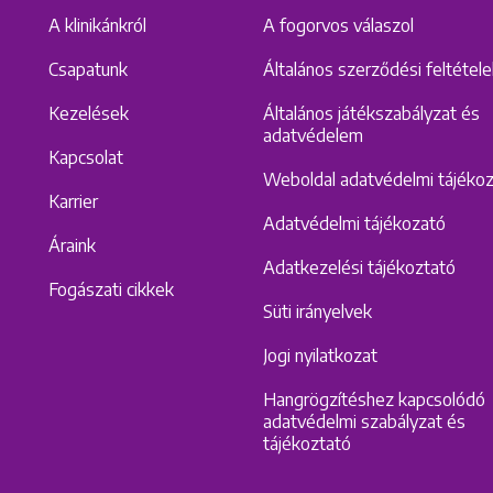
A klinikánkról
A fogorvos válaszol
Csapatunk
Általános szerződési feltétel
Kezelések
Általános játékszabályzat és
adatvédelem
Kapcsolat
Weboldal adatvédelmi tájéko
Karrier
Adatvédelmi tájékozató
Áraink
Adatkezelési tájékoztató
Fogászati cikkek
Süti irányelvek
Jogi nyilatkozat
Hangrögzítéshez kapcsolódó
adatvédelmi szabályzat és
tájékoztató