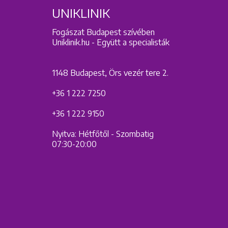
UNIKLINIK
Fogászat Budapest szívében
Uniklinik.hu - Együtt a specialisták
1148 Budapest, Örs vezér tere 2.
+36 1 222 7250
+36 1 222 9150
Nyitva: Hétfőtől - Szombatig
07:30-20:00