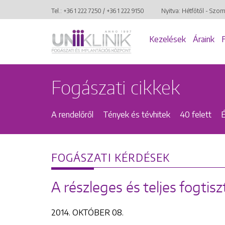
Tel.:
+36 1 222 7250
/
+36 1 222 9150
Nyitva: Hétfőtől - Szo
Kezelések
Áraink
Fogászati cikkek
A rendelőről
Tények és tévhitek
40 felett
FOGÁSZATI KÉRDÉSEK
A részleges és teljes fogtisz
2014. OKTÓBER 08.