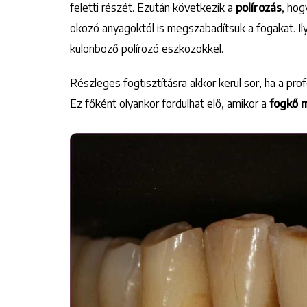
feletti részét. Ezután következik a
polírozás
, hog
okozó anyagoktól is megszabadítsuk a fogakat. Ily
különböző polírozó eszközökkel.
Részleges fogtisztításra akkor kerül sor, ha a pro
Ez főként olyankor fordulhat elő, amikor a
fogkő 