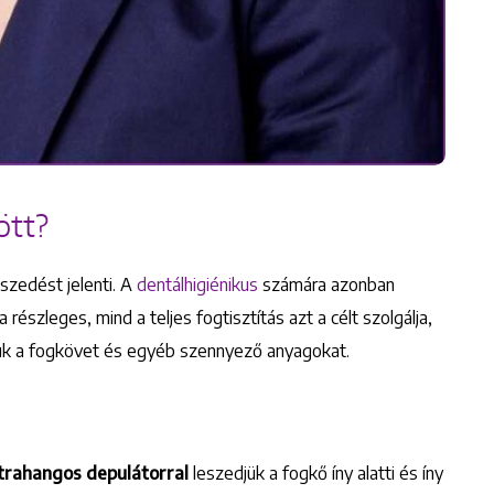
ött?
zedést jelenti. A
dentálhigiénikus
számára azonban
részleges, mind a teljes fogtisztítás azt a célt szolgálja,
tsuk a fogkövet és egyéb szennyező anyagokat.
trahangos depulátorral
leszedjük a fogkő íny alatti és íny