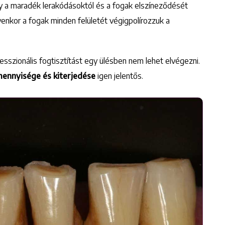
y a maradék lerakódásoktól és a fogak elszíneződését
enkor a fogak minden felületét végigpolírozzuk a
fesszionális fogtisztítást egy ülésben nem lehet elvégezni.
mennyisége és kiterjedése
igen jelentős.
Keresés