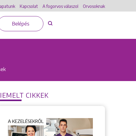
apatunk
Kapcsolat
A fogorvos válaszol
Orvosoknak
Belépés
sek
IEMELT CIKKEK
A KEZELÉSEKRŐL