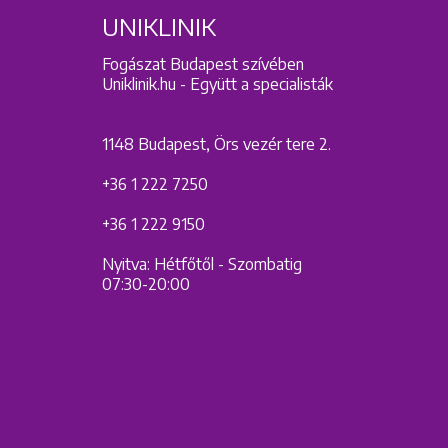
UNIKLINIK
Fogászat Budapest szívében
Uniklinik.hu - Együtt a specialisták
1148 Budapest, Örs vezér tere 2.
+36 1 222 7250
+36 1 222 9150
Nyitva: Hétfőtől - Szombatig
07:30-20:00