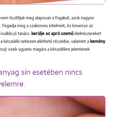
 nem tisztítjuk meg alaposan a fogakat, azok nagyon
 Fogadja meg a szakorvos intelmeit, és kövesse az
További jó tanács:
kerülje az apró szemű
élelmiszereket
Keresés
a készülék nehezen elérhető részeibe, valamint a
kemény
ica): ezek ugyanis magára a készülékre jelentenek
űanyag sín esetében nincs
yelemre.