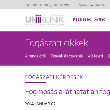
Tel.:
+36 1 222 7250
/
+36 1 222 9150
Nyitva: Hétfőtől - Szo
Kezelések
Áraink
Fogászati cikkek
A rendelőről
Tények és tévhitek
40 felett
FOGÁSZATI KÉRDÉSEK
Fogmosás a láthatatlan fo
2014. JANUÁR 02.