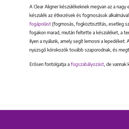
A Clear Aligner készülékeknek megvan az a nagy 
készülék az étkezések és fogmosások alkalmával
fogápolást
(fogmosás, fogköztisztítás, esetleg száj
fogakon marad, miután feltette a készüléket, a t
Ilyen a nyálunk, amely segít lemosni a lepedéket.
nyüzsgő kórokozók tovább szaporodnak, és megt
Erősen fontolgatja a
fogszabályozást
, de vannak 