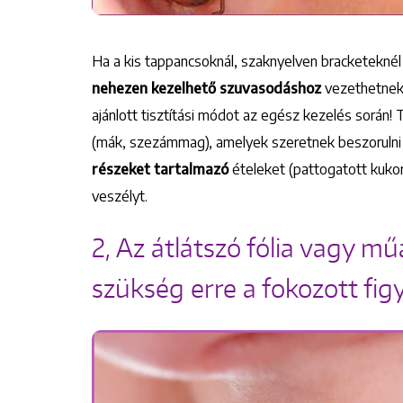
Ha a kis tappancsoknál, szaknyelven bracketeknél
nehezen kezelhető szuvasodáshoz
vezethetnek.
ajánlott tisztítási módot az egész kezelés során! 
(mák, szezámmag), amelyek szeretnek beszorulni 
részeket tartalmazó
ételeket (pattogatott kukor
veszélyt.
2, Az átlátszó fólia vagy m
szükség erre a fokozott fig