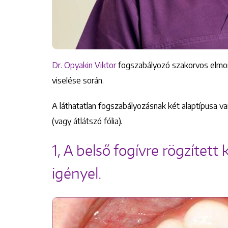
Dr. Opyakin Viktor
fogszabályozó szakorvos elmond
viselése során.
A láthatatlan fogszabályozásnak két alaptípusa va
(vagy átlátszó fólia).
1, A belső fogívre rögzítet
igényel.