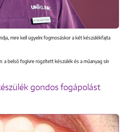
ja, mire kell ügyelni fogmosáskor a két készülékfajta
n: a belső fogívre rögzített készülék és a műanyag sín
t készülék gondos fogápolást