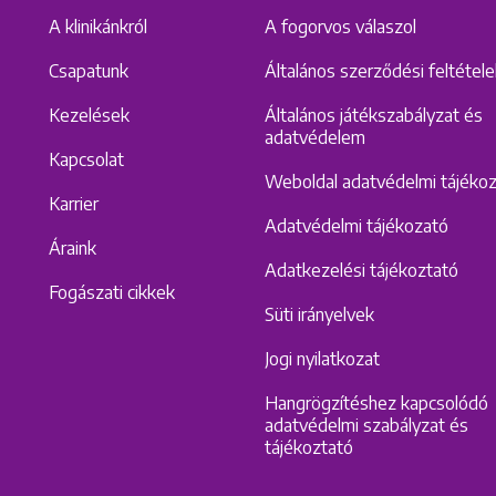
A klinikánkról
A fogorvos válaszol
Csapatunk
Általános szerződési feltétel
Kezelések
Általános játékszabályzat és
adatvédelem
Kapcsolat
Weboldal adatvédelmi tájéko
Karrier
Adatvédelmi tájékozató
Áraink
Adatkezelési tájékoztató
Fogászati cikkek
Süti irányelvek
Jogi nyilatkozat
Hangrögzítéshez kapcsolódó
adatvédelmi szabályzat és
tájékoztató