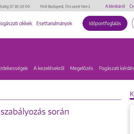
A klinikáról
Cs
mbatig
07:30-20:00
1148 Budapest, Örs vezér tere 2.
Fogászati cikkek
Esettanulmányok
Időpontfoglalás
Érdekességek
A kezelésekről
Megelőzés
Fogászati kérdé
K
gszabályozás során