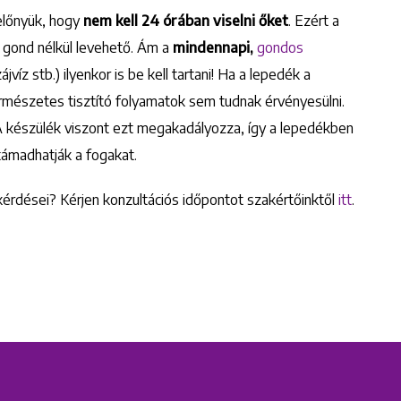
előnyük, hogy
nem kell 24 órában viselni őket
. Ezért a
 gond nélkül levehető. Ám a
mindennapi,
gondos
víz stb.) ilyenkor is be kell tartani! Ha a lepedék a
ermészetes tisztító folyamatok sem tudnak érvényesülni.
 A készülék viszont ezt megakadályozza, így a lepedékben
ámadhatják a fogakat.
kérdései? Kérjen konzultációs időpontot szakértőinktől
itt
.