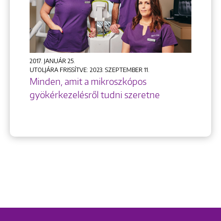
+36 1 222 9150
+36 1 222 7250
2017. JANUÁR 25.
UTOLJÁRA FRISSÍTVE: 2023. SZEPTEMBER 11.
1148 Budapest, Örs vezér tere 2.
Minden, amit a mikroszkópos
gyökérkezelésről tudni szeretne