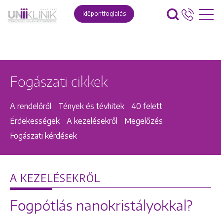
Időpontfoglalás
Fogászati cikkek
A rendelőről
Tények és tévhitek
40 felett
Érdekességek
A kezelésekről
Megelőzés
Fogászati kérdések
A KEZELÉSEKRŐL
Fogpótlás nanokristályokkal?