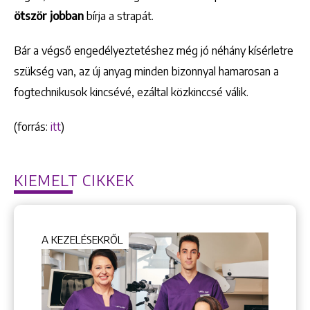
ötször jobban
bírja a strapát.
Bár a végső engedélyeztetéshez még jó néhány kísérletre
szükség van, az új anyag minden bizonnyal hamarosan a
fogtechnikusok kincsévé, ezáltal közkinccsé válik.
(forrás:
itt
)
KIEMELT CIKKEK
A KEZELÉSEKRŐL
Keresés