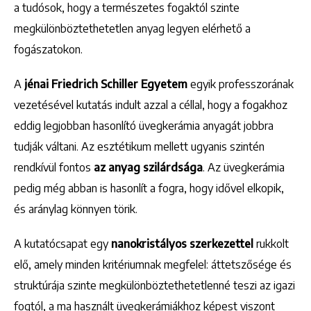
a tudósok, hogy a természetes fogaktól szinte
megkülönböztethetetlen anyag legyen elérhető a
fogászatokon.
A
jénai Friedrich Schiller Egyetem
egyik professzorának
vezetésével kutatás indult azzal a céllal, hogy a fogakhoz
eddig legjobban hasonlító üvegkerámia anyagát jobbra
tudják váltani. Az esztétikum mellett ugyanis szintén
rendkívül fontos
az anyag szilárdsága
. Az üvegkerámia
pedig még abban is hasonlít a fogra, hogy idővel elkopik,
és aránylag könnyen törik.
A kutatócsapat egy
nanokristályos szerkezettel
rukkolt
elő, amely minden kritériumnak megfelel: áttetszősége és
struktúrája szinte megkülönböztethetetlenné teszi az igazi
fogtól, a ma használt üvegkerámiákhoz képest viszont