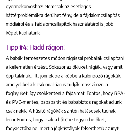
gyermekorvoshoz! Nemcsak az esetleges
+36 1 222 9150
háttérproblémákra derülhet fény, de a fájdalomcsillapítás
+36 1 222 7250
módjairól és a fájdalomcsillapítók használatáról is jobb
1148 Budapest, Örs vezér tere 2.
képet kaphatunk.
Tipp #4: Hadd rágjon!
A babák természetes módon rágással próbálják csillapítani
a kellemetlen érzést. Sokszor az öklüket rágják, vagy amit
épp találnak… Itt jönnek be a képbe a különböző rágókák,
amelyekkel a kicsik önállóan is tudják masszírozni a
fogínyüket, így csökkenteni a fájdalmat. Fontos, hogy BPA-
és PVC-mentes, bababarát és bababiztos rágókát adjunk
csak nekik! A hűsítő rágókák szintén hatásosak tudnak
lenni. Fontos, hogy csak a hűtőbe tegyük be őket,
fagyasztóba ne, mert a jégkristályok felsérthetik az ínyt!