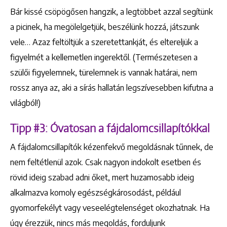
Bár kissé csöpögősen hangzik, a legtöbbet azzal segítünk
a picinek, ha megölelgetjük, beszélünk hozzá, játszunk
vele… Azaz feltöltjük a szeretettankját, és eltereljük a
figyelmét a kellemetlen ingerektől. (Természetesen a
szülői figyelemnek, türelemnek is vannak határai, nem
rossz anya az, aki a sírás hallatán legszívesebben kifutna a
világból!)
Tipp #3: Óvatosan a f
ájdalomcsillapítókkal
A fájdalomcsillapítók kézenfekvő megoldásnak tűnnek, de
nem feltétlenül azok. Csak nagyon indokolt esetben és
Keresés
rövid ideig szabad adni őket, mert huzamosabb ideig
alkalmazva komoly egészségkárosodást, például
gyomorfekélyt vagy veseelégtelenséget okozhatnak. Ha
úgy érezzük, nincs más megoldás, forduljunk