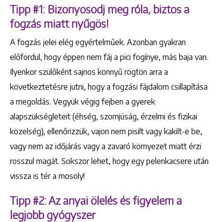
Tipp #1: Bizonyosodj meg róla, biztos a
fogzás miatt nyűgös!
A fogzás jelei elég egyértelműek. Azonban gyakran
előfordul, hogy éppen nem fáj a pici fogínye, más baja van.
Ilyenkor szülőként sajnos könnyű rögtön arra a
következtetésre jutni, hogy a fogzási fájdalom csillapítása
a megoldás. Vegyük végig fejben a gyerek
alapszükségleteit (éhség, szomjúság, érzelmi és fizikai
közelség), ellenőrizzük, vajon nem pisilt vagy kakilt-e be,
vagy nem az időjárás vagy a zavaró környezet miatt érzi
rosszul magát. Sokszor lehet, hogy egy pelenkacsere után
vissza is tér a mosoly!
Tipp #2: Az anyai ölelés és figyelem a
legjobb gyógyszer