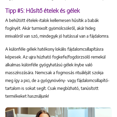
Tipp #5: Hűsítő ételek és gélek
A behűtött ételek-italok kellemesen hűsítik a babák
fogínyét. Akár turmixolt gyömölcsökről, akár hideg
innivalóról van szó, mindegyik jó hatással van a fájdalomra.
A különféle gélek hatékony lokális fájdalomcsillapításra
képesek. Az ujjra húzható fogkefe/fogdörzsölő remekül
alkalmas különféle gyógyhatású gélek ínybe való
masszírozására. Nemcsak a fogmosás rituáléját szokja
meg így a pici, de a gyógynövény- vagy fájdalomcsillapító-
tartalom is sokat segít. Csak megbízható, tanúsított
termékeket használjunk!