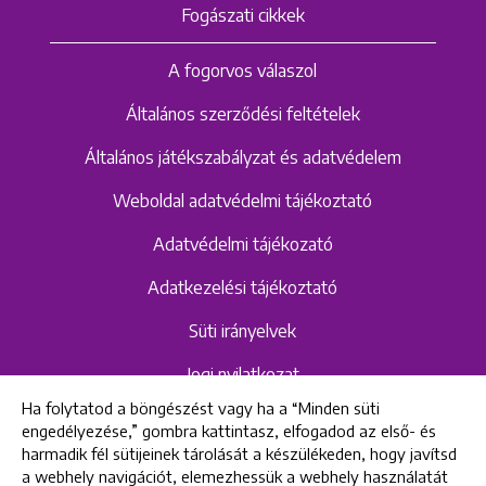
Fogászati cikkek
A fogorvos válaszol
Általános szerződési feltételek
Általános játékszabályzat és adatvédelem
Weboldal adatvédelmi tájékoztató
Adatvédelmi tájékozató
Adatkezelési tájékoztató
Süti irányelvek
Jogi nyilatkozat
Ha folytatod a böngészést vagy ha a “Minden süti
Hangrögzítéshez kapcsolódó adatvédelmi
engedélyezése,” gombra kattintasz, elfogadod az első- és
szabályzat és tájékoztató
harmadik fél sütijeinek tárolását a készülékeden, hogy javítsd
a webhely navigációt, elemezhessük a webhely használatát