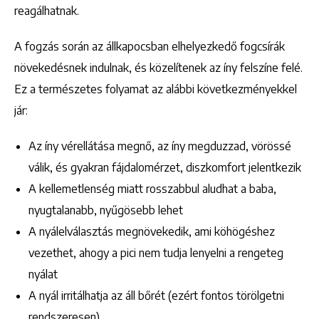
reagálhatnak.
A fogzás során az állkapocsban elhelyezkedő fogcsírák
növekedésnek indulnak, és közelítenek az íny felszíne felé.
Ez a természetes folyamat az alábbi következményekkel
jár:
Az íny vérellátása megnő, az íny megduzzad, vörössé
válik, és gyakran fájdalomérzet, diszkomfort jelentkezik
A kellemetlenség miatt rosszabbul aludhat a baba,
nyugtalanabb, nyűgösebb lehet
A nyálelválasztás megnövekedik, ami köhögéshez
vezethet, ahogy a pici nem tudja lenyelni a rengeteg
nyálat
A nyál irritálhatja az áll bőrét (ezért fontos törölgetni
rendszeresen)