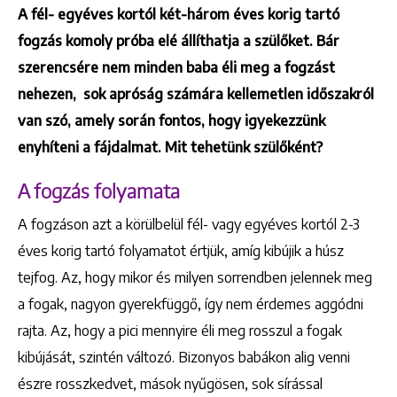
A fél- egyéves kortól két-három éves korig tartó
fogzás komoly próba elé állíthatja a szülőket. Bár
szerencsére nem minden baba éli meg a fogzást
nehezen, sok apróság számára kellemetlen időszakról
van szó, amely során fontos, hogy igyekezzünk
enyhíteni a fájdalmat. Mit tehetünk szülőként?
A fogzás folyamata
A fogzáson azt a körülbelül fél- vagy egyéves kortól 2-3
éves korig tartó folyamatot értjük, amíg kibújik a húsz
tejfog. Az, hogy mikor és milyen sorrendben jelennek meg
a fogak, nagyon gyerekfüggő, így nem érdemes aggódni
rajta. Az, hogy a pici mennyire éli meg rosszul a fogak
kibújását, szintén változó. Bizonyos babákon alig venni
észre rosszkedvet, mások nyűgösen, sok sírással