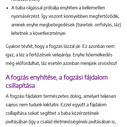
A baba rágással próbálja enyhíteni a kellemetlen
nyomásérzést. Így viszont könnyebben megfertőződik,
aminek enyhe megbetegedések (tünetek: orrfolyás, láz)
lehetnek a következményei
Gyakori tévhit, hogy a fogzás lázzal jár. Ez azonban nem
igaz, a láz a fertőzések velejárója. Enyhe hőemelkedés
még előfordulhat, láz esetén azonban menjünk orvoshoz!
A fogzás enyhítése, a fogzási fájdalom
csillapítása
A fogzási fájdalom természetes dolog, amelyet teljesen
sajnos nem tudunk kiiktatni. Ezzel együtt a fájdalom
csillapítása sokat segíthet a baba közérzetének
javításában (így a család életminőségének javításában is,