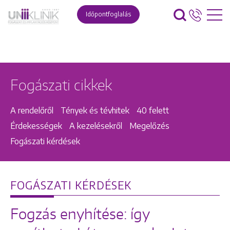
Időpontfoglalás
Fogászati cikkek
A rendelőről
Tények és tévhitek
40 felett
Érdekességek
A kezelésekről
Megelőzés
Fogászati kérdések
FOGÁSZATI KÉRDÉSEK
Fogzás enyhítése: így