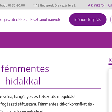
A klinikáról
Cs
mbatig
07:30-20:00
1148 Budapest, Örs vezér tere 2.
Fogászati cikkek
Esettanulmányok
Időpontfoglalás
K
e fémmentes
 -hidakkal
e volna, ha igényes és tetszetős megoldást
us fogászati státuszára. Fémmentes cirkonkoronákat és -
k, amit páciensünk elvárt.