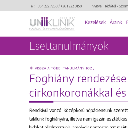
Tel.:
+36 1 222 7250
/
+36 1 222 9150
Nyitva: Hétfőtől - Szo
Kezelések
Áraink
Esettanulmányok
VISSZA A TÖBBI TANULMÁNYHOZ /
Foghiány rendezés
cirkonkoronákkal és
Rendkívül vonzó, középkorú nőpáciensünk szerett
találunk foghiányára, illetve nem igazán esztétik
hidakat alkalmaztunk, amelyek pontosan azt nyújtjá