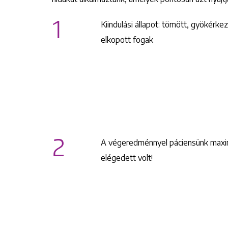
1
Kiindulási állapot: tömött, gyökérkez
elkopott fogak
2
A végeredménnyel páciensünk maxi
elégedett volt!