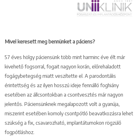
Mivel keresett meg bennünket a páciens?
57 éves hölgy páciensünk több mint harminc éve élt már
kivehető fogsorral, fogait nagyon korán, előrehaladott
fogágybetegség miatt veszítette el. A parodontális
érintettség és az ilyen hosszú ideje fennálló foghiány
esetében az állcsontokban a csontvesztés már nagyon
jelentős. Páciensünknek megalapozott volt a gyanúja,
miszerint esetében komoly csontpótló beavatkozásra lehet
szükség a fix, csavarozható, implantátumokon rögzülő
fogpótláshoz.