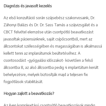
Diagnózis és javasolt kezelés
Az első konzultáció során szájsebész szakorvosaink, Dr.
Záhonyi Balázs és Dr. Dr. Sass Tamás a szájvizsgálat és a
CBCT felvétel elemzése után csontpótló beavatkozást
javasoltak páciensünknek, saját csípőcsontból, mert az
állcsontokat szélességében és magasságában is alkalmassá
kellett tenni az implanátumok beültetéséhez. A
csontosodást –gyógyulási időszakot- követően a felső
állcsontba 8, az alsó állcsontba pedig 4 implantátum került
behelyezésre, melyek biztosítják majd a teljesen fix
fogpótlások stabilitását.
Hogyan zajlott a beavatkozás?
Az ilyen komplexitású csontpótló beavatkozások mindig