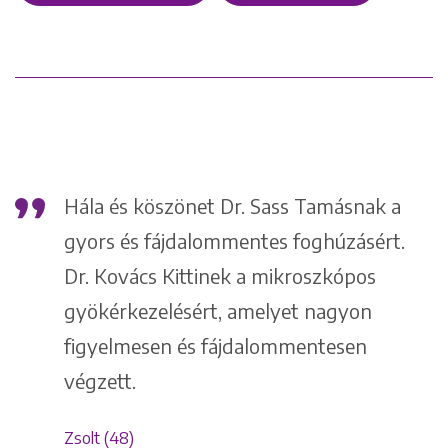
1148 Budapest, Örs vezér tere 2.
,
Hála és köszönet Dr. Sass Tamásnak a
gyors és fájdalommentes foghúzásért.
Dr. Kovács Kittinek a mikroszkópos
gyökérkezelésért, amelyet nagyon
t
figyelmesen és fájdalommentesen
végzett.
Zsolt (48)