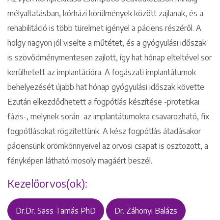
mélyaltatásban, kórházi körülmények között zajlanak, és a
rehabilitáció is több türelmet igényel a páciens részéről. A
hölgy nagyon jól viselte a műtétet, és a gyógyulási időszak
is szövődménymentesen zajlott, így hat hónap elteltével sor
kerülhetett az implantációra. A fogászati implantátumok
behelyezését újabb hat hónap gyógyulási időszak követte.
Ezután elkezdődhetett a fogpótlás készítése -protetikai
fázis-, melynek során az implantátumokra csavarozható, fix
fogpótlásokat rögzítettünk. A kész fogpótlás átadásakor
Keresés
páciensünk örömkönnyeivel az orvosi csapat is osztozott, a
fényképen látható mosoly magáért beszél.
Kezelőorvos(ok):
+36 1 222 9150
+36 1 222 7250
Dr.Dr. Sass Tamás PhD
Dr. Záhonyi Balázs