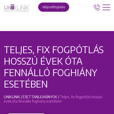
Időpontfoglalás
TELJES, FIX FOGPÓTLÁS
HOSSZÚ ÉVEK ÓTA
FENNÁLLÓ FOGHIÁNY
ESETÉBEN
UNIKLINIK
/
ESETTANULMÁNYOK
/
Teljes, fix fogpótlás hosszú
évek óta fennálló foghiány esetében