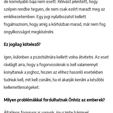
de komolyabb baja nem esett. Kihívást jelentett, hogy
szépen rendbe tegyen, de nem csak ezért maradt meg az
emlékezetemben. Egy jogi nyilatkozatot kellett
fogalmaznom, hogy amíg a kórházban marad, már nem fog
öngyilkosságot megkísérelni.
Ez jogilag kötelező?
Igen, különben a pszichiátriára kellett volna átvitetni. Az eset
rávilágít arra, hogy a fogorvosoknak is kell valamennyit
konyítaniuk a joghoz, hiszen az ehhez hasonló esetekben
tudniuk kell, mit kell csinálni, ha el akarják kerülni a későbbi
kellemetlenségeket.
Milyen problémákkal fordulhatnak Önhöz az emberek?
Általános fogorvos is vagyok, így szinte bármivel.