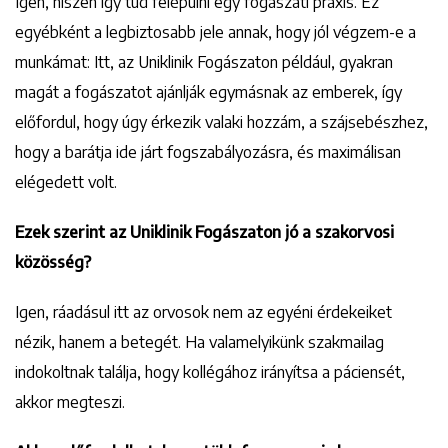
Igen, hiszen így tud felépülni egy fogászati praxis. Ez
egyébként a legbiztosabb jele annak, hogy jól végzem-e a
munkámat: Itt, az Uniklinik Fogászaton például, gyakran
magát a fogászatot ajánlják egymásnak az emberek, így
előfordul, hogy úgy érkezik valaki hozzám, a szájsebészhez,
hogy a barátja ide járt fogszabályozásra, és maximálisan
elégedett volt.
Ezek szerint az Uniklinik Fogászaton jó a szakorvosi
közösség?
Igen, ráadásul itt az orvosok nem az egyéni érdekeiket
nézik, hanem a betegét. Ha valamelyikünk szakmailag
indokoltnak találja, hogy kollégához irányítsa a páciensét,
akkor megteszi.