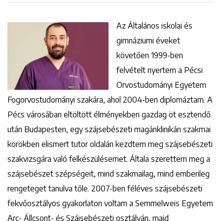
Az Általános iskolai és
gimnáziumi éveket
követően 1999-ben
felvételt nyertem a Pécsi
Orvostudományi Egyetem
Fogorvostudományi szakára, ahol 2004-ben diplomáztam. A
Pécs városában eltöltött élményekben gazdag öt esztendő
után Budapesten, egy szájsebészeti magánklinikán szakmai
körökben elismert tutor oldalán kezdtem meg szájsebészeti
szakvizsgára való felkészülésemet. Általa szerettem meg a
szájsebészet szépségeit, mind szakmailag, mind emberileg
rengeteget tanulva tőle. 2007-ben féléves szájsebészeti
fekvőosztályos gyakorlaton voltam a Semmelweis Egyetem
Arc- Állcsont- és Szájsebészeti osztályán, majd