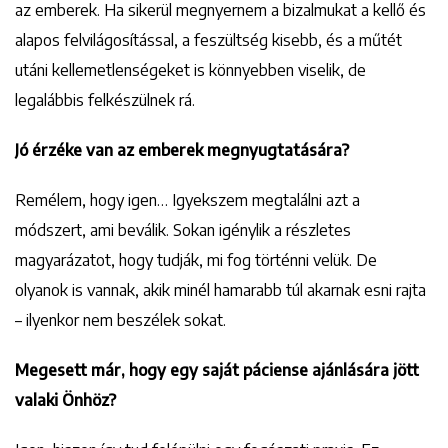
az emberek. Ha sikerül megnyernem a bizalmukat a kellő és
alapos felvilágosítással, a feszültség kisebb, és a műtét
utáni kellemetlenségeket is könnyebben viselik, de
legalábbis felkészülnek rá.
Jó érzéke van az emberek megnyugtatására?
Remélem, hogy igen… Igyekszem megtalálni azt a
módszert, ami beválik. Sokan igénylik a részletes
magyarázatot, hogy tudják, mi fog történni velük. De
olyanok is vannak, akik minél hamarabb túl akarnak esni rajta
– ilyenkor nem beszélek sokat.
Megesett már, hogy egy saját páciense ajánlására jött
valaki Önhöz?