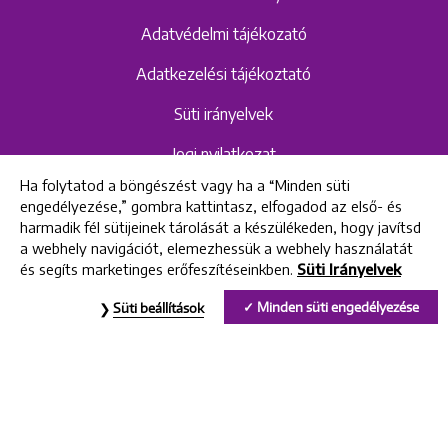
Adatvédelmi tájékozató
Adatkezelési tájékoztató
Süti irányelvek
Jogi nyilatkozat
Ha folytatod a böngészést vagy ha a “Minden süti
Hangrögzítéshez kapcsolódó adatvédelmi
engedélyezése,” gombra kattintasz, elfogadod az első- és
szabályzat és tájékoztató
harmadik fél sütijeinek tárolását a készülékeden, hogy javítsd
a webhely navigációt, elemezhessük a webhely használatát
és segíts marketinges erőfeszítéseinkben.
Süti Irányelvek
All rights reserved © 2022 Uniklinik Dental and Implant Center
Minden süti engedélyezése
Süti beállítások
Uniklinik Fogászati és Implantációs Központ