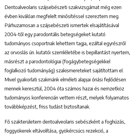
Dentoalveolaris szájsebészeti szakvizsgámat még ezen
évben kiválóan megfelelt minősítéssel szereztem meg.
Párhuzamosan a szájsebészeti ismertek elsajátításával
2004-től egy parodontális betegségeket kutató
tudományos csoportnak lehettem tagja, ezáltal egyrészről
az orvoslás ún. kutatói szemléletébe is bepillantást nyertem,
másrészt a parodontológiai (fogágybetegségekkel
foglalkozó tudományág) szakismereteket sajátítottam el.
Mivel gyakorlati szakmánk elméleti alapjai óriási fejlődésen
mennek keresztül, 2004 óta számos hazai és nemzetköz
tudományos konferencián vettem részt, melyek folyamatos
továbbképzést, friss tudást biztosítanak.
Fő szakterületem dentoalveolaris sebészként a foghúzás,
foggyökerek eltávolítása, gyökércsúcs rezekció, a