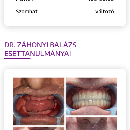
Keresés
Szombat
változó
DR. ZÁHONYI BALÁZS
+36 1 222 9150
ESETTANULMÁNYAI
+36 1 222 7250
1148 Budapest, Örs vezér tere 2.