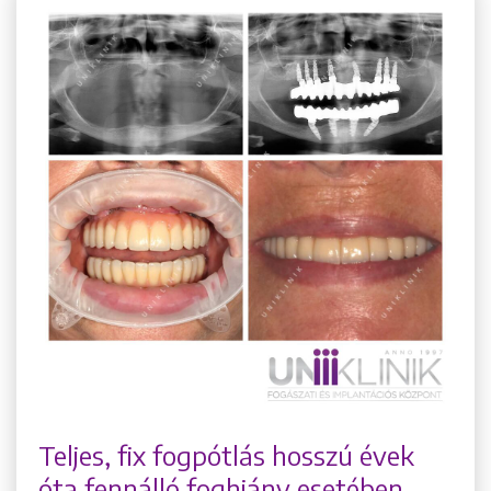
Teljes, fix fogpótlás hosszú évek
óta fennálló foghiány esetében