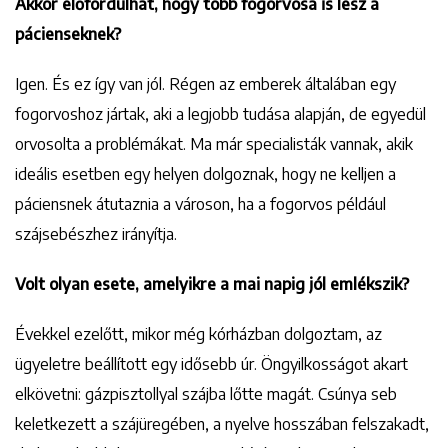
Akkor előfordulhat, hogy több fogorvosa is lesz a
pácienseknek?
Igen. És ez így van jól. Régen az emberek általában egy
fogorvoshoz jártak, aki a legjobb tudása alapján, de egyedül
orvosolta a problémákat. Ma már specialisták vannak, akik
ideális esetben egy helyen dolgoznak, hogy ne kelljen a
páciensnek átutaznia a városon, ha a fogorvos például
szájsebészhez irányítja.
Volt olyan esete, amelyikre a mai napig jól emlékszik?
Évekkel ezelőtt, mikor még kórházban dolgoztam, az
ügyeletre beállított egy idősebb úr. Öngyilkosságot akart
elkövetni: gázpisztollyal szájba lőtte magát. Csúnya seb
keletkezett a szájüregében, a nyelve hosszában felszakadt,