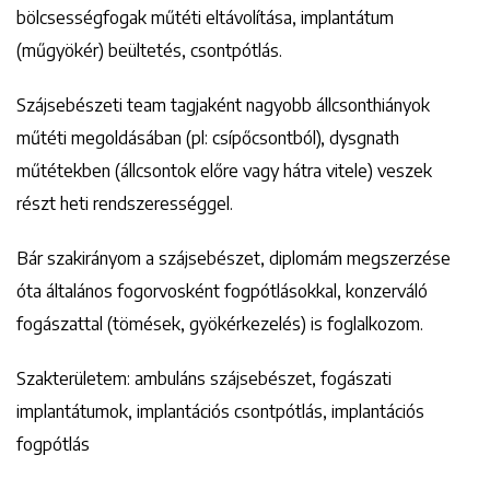
bölcsességfogak műtéti eltávolítása, implantátum
(műgyökér) beültetés, csontpótlás.
Szájsebészeti team tagjaként nagyobb állcsonthiányok
műtéti megoldásában (pl: csípőcsontból), dysgnath
műtétekben (állcsontok előre vagy hátra vitele) veszek
részt heti rendszerességgel.
Bár szakirányom a szájsebészet, diplomám megszerzése
óta általános fogorvosként fogpótlásokkal, konzerváló
fogászattal (tömések, gyökérkezelés) is foglalkozom.
Szakterületem: ambuláns szájsebészet, fogászati
implantátumok, implantációs csontpótlás, implantációs
fogpótlás