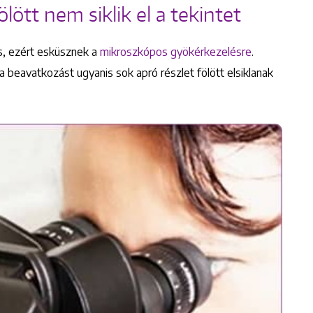
ött nem siklik el a tekintet
is, ezért esküsznek a
mikroszkópos gyökérkezelésre
.
avatkozást ugyanis sok apró részlet fölött elsiklanak