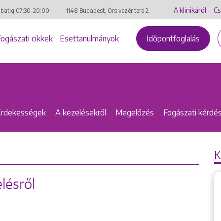
A klinikáról
Cs
mbatig
07:30-20:00
1148 Budapest, Örs vezér tere 2.
Fogászati cikkek
Esettanulmányok
Időpontfoglalás
Érdekességek
A kezelésekről
Megelőzés
Fogászati kérdé
K
lésről