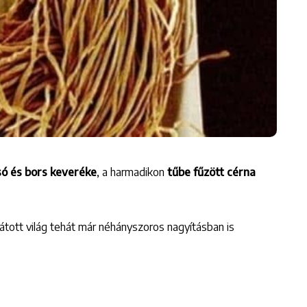
só és bors keveréke
, a harmadikon
tűbe fűzött cérna
ott világ tehát már néhányszoros nagyításban is