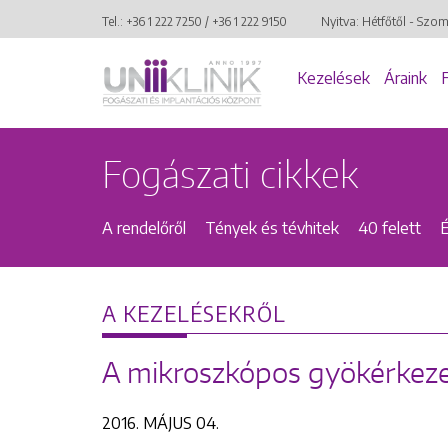
Tel.:
+36 1 222 7250
/
+36 1 222 9150
Nyitva: Hétfőtől - Szo
Kezelések
Áraink
Fogászati cikkek
A rendelőről
Tények és tévhitek
40 felett
A KEZELÉSEKRŐL
A mikroszkópos gyökérkeze
2016. MÁJUS 04.