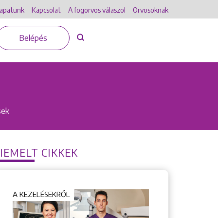
apatunk
Kapcsolat
A fogorvos válaszol
Orvosoknak
Belépés
sek
IEMELT CIKKEK
A KEZELÉSEKRŐL