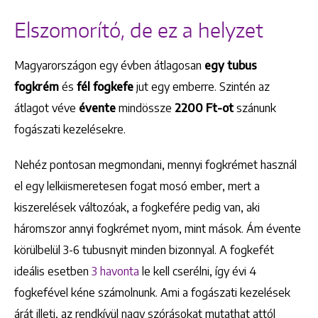
Elszomorító, de ez a helyzet
Magyarországon egy évben átlagosan
egy tubus
fogkrém
és
fél fogkefe
jut egy emberre. Szintén az
átlagot véve
évente
mindössze
2200 Ft-o
t
szánunk
fogászati kezelésekre.
Nehéz pontosan megmondani, mennyi fogkrémet használ
el egy lelkiismeretesen fogat mosó ember, mert a
kiszerelések változóak, a fogkefére pedig van, aki
háromszor annyi fogkrémet nyom, mint mások. Ám évente
körülbelül 3-6 tubusnyit minden bizonnyal. A fogkefét
ideális esetben
3 havonta
le kell cserélni, így évi 4
fogkefével kéne számolnunk. Ami a fogászati kezelések
árát illeti, az rendkívül nagy szórásokat mutathat attól