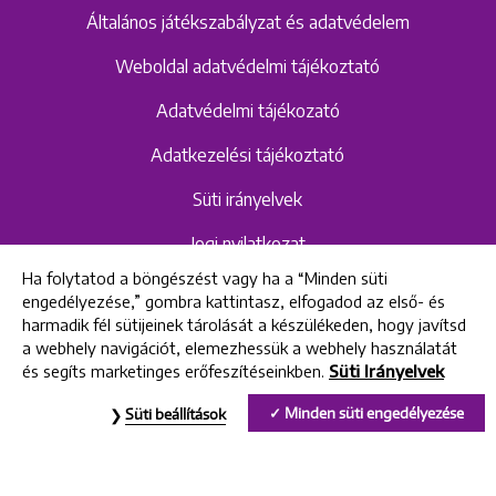
Általános játékszabályzat és adatvédelem
Weboldal adatvédelmi tájékoztató
Adatvédelmi tájékozató
Adatkezelési tájékoztató
Süti irányelvek
Jogi nyilatkozat
Ha folytatod a böngészést vagy ha a “Minden süti
Hangrögzítéshez kapcsolódó adatvédelmi
engedélyezése,” gombra kattintasz, elfogadod az első- és
szabályzat és tájékoztató
harmadik fél sütijeinek tárolását a készülékeden, hogy javítsd
a webhely navigációt, elemezhessük a webhely használatát
és segíts marketinges erőfeszítéseinkben.
Süti Irányelvek
All rights reserved © 2022 Uniklinik Dental and Implant Center
Minden süti engedélyezése
Süti beállítások
Uniklinik Fogászati és Implantációs Központ