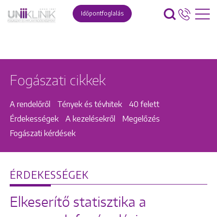
Időpontfoglalás
Fogászati cikkek
A rendelőről
Tények és tévhitek
40 felett
Érdekességek
A kezelésekről
Megelőzés
Fogászati kérdések
ÉRDEKESSÉGEK
Elkeserítő statisztika a