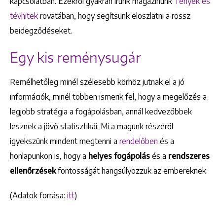
kapcsolatban. Ezekről gyakran írunk magazinunk
Tények és
tévhitek
rovatában, hogy segítsünk eloszlatni a rossz
Keresés
beidegződéseket.
Egy kis reménysugár
Remélhetőleg minél szélesebb körhöz jutnak el a jó
információk, minél többen ismerik fel, hogy a megelőzés a
+36 1 222 9150
+36 1 222 7250
legjobb stratégia a fogápolásban, annál kedvezőbbek
1148 Budapest, Örs vezér tere 2.
lesznek a jövő statisztikái. Mi a magunk részéről
igyekszünk mindent megtenni a
rendelőben
és a
honlapunkon is, hogy a
helyes fogápolás
és a
rendszeres
ellenőrzések
fontosságát hangsúlyozzuk az embereknek.
(Adatok forrása:
itt
)