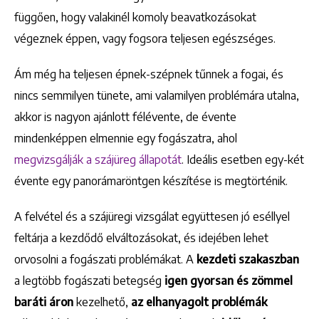
függően, hogy valakinél komoly beavatkozásokat
végeznek éppen, vagy fogsora teljesen egészséges.
Ám még ha teljesen épnek-szépnek tűnnek a fogai, és
nincs semmilyen tünete, ami valamilyen problémára utalna,
akkor is nagyon ajánlott félévente, de évente
mindenképpen elmennie egy fogászatra, ahol
megvizsgálják a szájüreg állapotát
. Ideális esetben egy-két
évente egy panorámaröntgen készítése is megtörténik.
A felvétel és a szájüregi vizsgálat együttesen jó eséllyel
feltárja a kezdődő elváltozásokat, és idejében lehet
orvosolni a fogászati problémákat. A
kezdeti szakaszban
a legtöbb fogászati betegség
igen gyorsan és zömmel
baráti áron
kezelhető,
az elhanyagolt problémák