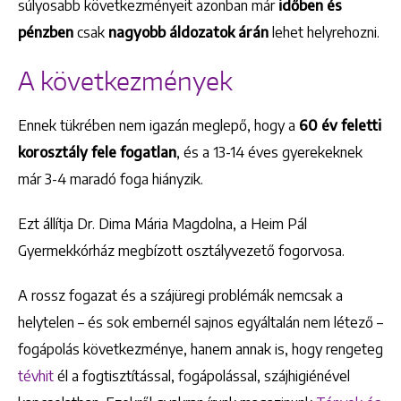
súlyosabb következményeit azonban már
időben és
pénzben
csak
nagyobb áldozatok árán
lehet helyrehozni.
A következmények
Ennek tükrében nem igazán meglepő, hogy a
60 év feletti
korosztály fele fogatlan
, és a 13-14 éves gyerekeknek
már 3-4 maradó foga hiányzik.
Ezt állítja Dr. Dima Mária Magdolna, a Heim Pál
Gyermekkórház megbízott osztályvezető fogorvosa.
A rossz fogazat és a szájüregi problémák nemcsak a
helytelen – és sok embernél sajnos egyáltalán nem létező –
fogápolás következménye, hanem annak is, hogy rengeteg
tévhit
él a fogtisztítással, fogápolással, szájhigiénével