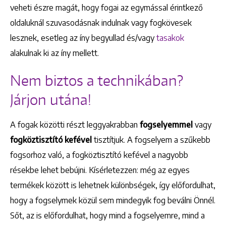
veheti észre magát, hogy fogai az egymással érintkező
oldaluknál szuvasodásnak indulnak vagy fogkövesek
lesznek, esetleg az íny begyullad és/vagy
tasakok
alakulnak ki az íny mellett.
Nem biztos a technikában?
Járjon utána!
A fogak közötti részt leggyakrabban
fogselyemmel
vagy
fogköztisztító kefével
tisztítjuk. A fogselyem a szűkebb
fogsorhoz való, a fogköztisztító kefével a nagyobb
résekbe lehet bebújni. Kísérletezzen: még az egyes
Keresés
termékek között is lehetnek különbségek, így előfordulhat,
hogy a fogselymek közül sem mindegyik fog beválni Önnél.
Sőt, az is előfordulhat, hogy mind a fogselyemre, mind a