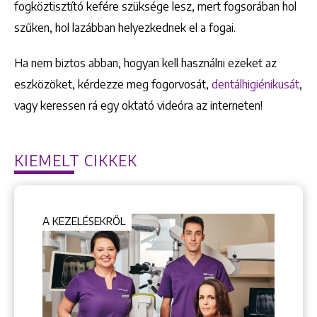
fogköztisztító kefére szüksége lesz, mert fogsorában hol
szűken, hol lazábban helyezkednek el a fogai.
+36 1 222 9150
Ha nem biztos abban, hogyan kell használni ezeket az
+36 1 222 7250
eszközöket, kérdezze meg fogorvosát,
dentálhigiénikusát
,
1148 Budapest, Örs vezér tere 2.
vagy keressen rá egy oktató videóra az interneten!
KIEMELT CIKKEK
A KEZELÉSEKRŐL