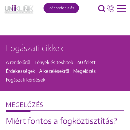
Időpontfoglalás
Fogászati cikkek
A rendelőről
Tények és tévhitek
40 felett
Érdekességek
A kezelésekről
Megelőzés
Fogászati kérdések
MEGELŐZÉS
Miért fontos a fogköztisztítás?