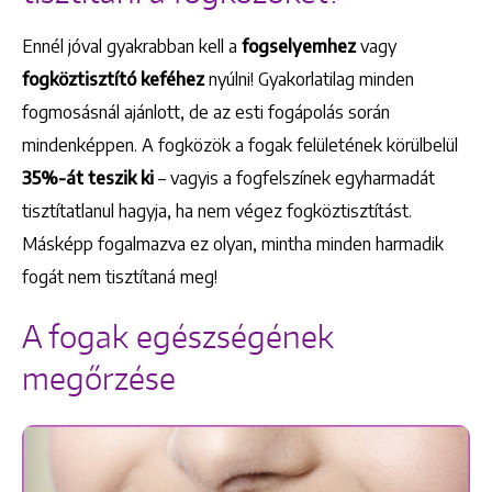
Ennél jóval gyakrabban kell a
fogselyemhez
vagy
fogköztisztító keféhez
nyúlni! Gyakorlatilag minden
fogmosásnál ajánlott, de az esti fogápolás során
mindenképpen. A fogközök a fogak felületének körülbelül
35%-át teszik ki
– vagyis a fogfelszínek egyharmadát
tisztítatlanul hagyja, ha nem végez fogköztisztítást.
Másképp fogalmazva ez olyan, mintha minden harmadik
fogát nem tisztítaná meg!
A fogak egészségének
megőrzése