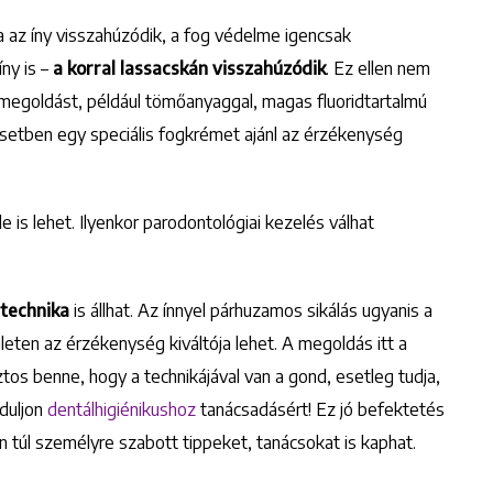
 az íny visszahúzódik, a fog védelme igencsak
ny is –
a korral lassacskán visszahúzódik
. Ez ellen nem
t megoldást, például tömőanyaggal, magas fluoridtartalmú
b esetben egy speciális fogkrémet ajánl az érzékenység
ele is lehet. Ilyenkor parodontológiai kezelés válhat
 technika
is állhat. Az ínnyel párhuzamos sikálás ugyanis a
eten az érzékenység kiváltója lehet. A megoldás itt a
ztos benne, hogy a technikájával van a gond, esetleg tudja,
rduljon
dentálhigiénikushoz
tanácsadásért! Ez jó befektetés
 túl személyre szabott tippeket, tanácsokat is kaphat.