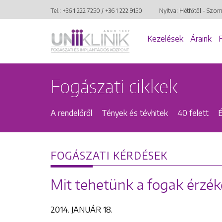
Tel.:
+36 1 222 7250
/
+36 1 222 9150
Nyitva: Hétfőtől - Szo
Kezelések
Áraink
Fogászati cikkek
A rendelőről
Tények és tévhitek
40 felett
FOGÁSZATI KÉRDÉSEK
Mit tehetünk a fogak érzék
2014. JANUÁR 18.