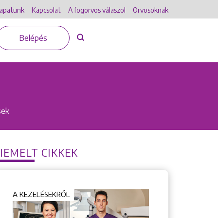
apatunk
Kapcsolat
A fogorvos válaszol
Orvosoknak
Belépés
sek
IEMELT CIKKEK
A KEZELÉSEKRŐL