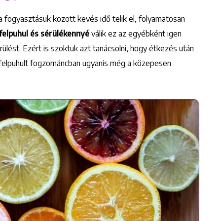
 a fogyasztásuk között kevés idő telik el, folyamatosan
felpuhul és sérülékennyé
válik ez az egyébként igen
ést. Ezért is szoktuk azt tanácsolni, hogy étkezés után
A felpuhult fogzománcban ugyanis még a közepesen