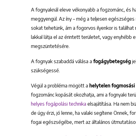
A fognyaknál eleve vékonyabb a fogzománc, és ha
meggyengül. Az íny – még a teljesen egészséges í
sokat tehetünk, ám a fogorvos ilyenkor is találha
lakkal látja el az érintett területet, vagy enyhéb
megszüntetésére.
A fognyak szabaddá válása a
fogágybetegség
j
szükségessé.
Végül a probléma mögött a
helytelen fogmosási
fogzománc kopását okozhatja, ami a fognyaki terül
helyes fogápolási technika
elsajátítása. Ha nem bi
de úgy érzi, jó lenne, ha valaki segítene Önnek, fo
fogai egészségébe, mert az általános útmutatáson