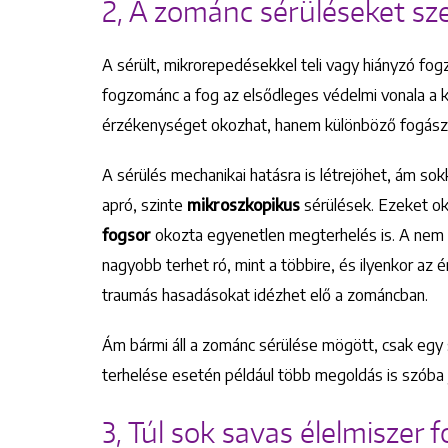
2, A zománc sérüléseket sz
A sérült, mikrorepedésekkel teli vagy hiányzó fog
fogzománc a fog az elsődleges védelmi vonala a 
érzékenységet okozhat, hanem különböző fogásza
A sérülés mechanikai hatásra is létrejöhet, ám s
apró, szinte
mikroszkopikus
sérülések. Ezeket o
fogsor
okozta egyenetlen megterhelés is. A nem k
nagyobb terhet ró, mint a többire, és ilyenkor az 
traumás hasadásokat idézhet elő a zománcban.
Ám bármi áll a zománc sérülése mögött, csak egy
terhelése esetén például több megoldás is szóba 
3, Túl sok savas élelmiszer 