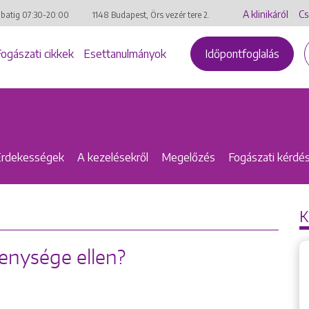
A klinikáról
Cs
mbatig
07:30-20:00
1148 Budapest, Örs vezér tere 2.
Fogászati cikkek
Esettanulmányok
Időpontfoglalás
Érdekességek
A kezelésekről
Megelőzés
Fogászati kérdé
K
enysége ellen?