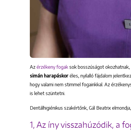
Az
érzékeny fogak
sok bosszúságot okozhatnak,
simán harapáskor
éles, nyilalló fájdalom jelentk
hogy valami nem stimmel fogainkkal. Az érzékeny
is lehet szüntetni.
Dentálhigiénikus szakértőnk, Gál Beatrix elmondja
1, Az íny visszahúzódik, a 