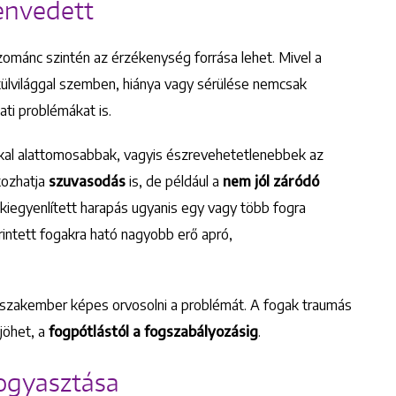
envedett
zománc szintén az érzékenység forrása lehet. Mivel a
külvilággal szemben, hiánya vagy sérülése nemcsak
Keresés
ti problémákat is.
okkal alattomosabbak, vagyis észrevehetetlenebbek az
kozhatja
szuvasodás
is, de például a
nem jól záródó
iegyenlített harapás ugyanis egy vagy több fogra
érintett fogakra ható nagyobb erő apró,
 szakember képes orvosolni a problémát. A fogak traumás
jöhet, a
fogpótlástól a fogszabályozásig
.
fogyasztása