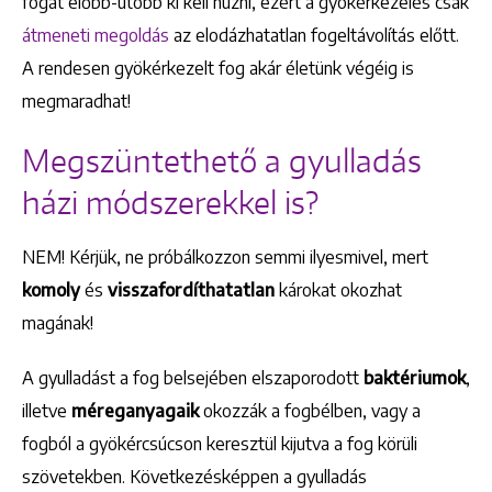
fogat előbb-utóbb ki kell húzni, ezért a gyökérkezelés csak
átmeneti megoldás
az elodázhatatlan fogeltávolítás előtt.
A rendesen gyökérkezelt fog akár életünk végéig is
+36 1 222 9150
+36 1 222 7250
megmaradhat!
1148 Budapest, Örs vezér tere 2.
Megszüntethető a gyulladás
házi módszerekkel is?
NEM! Kérjük, ne próbálkozzon semmi ilyesmivel, mert
komoly
és
visszafordíthatatlan
károkat okozhat
magának!
A gyulladást a fog belsejében elszaporodott
baktériumok
,
illetve
méreganyagaik
okozzák a fogbélben, vagy a
fogból a gyökércsúcson keresztül kijutva a fog körüli
szövetekben. Következésképpen a gyulladás