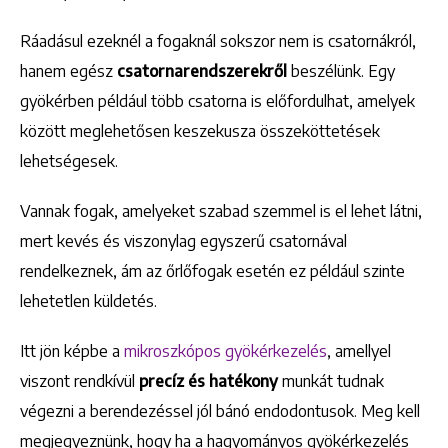
Ráadásul ezeknél a fogaknál sokszor nem is csatornákról,
hanem egész
csatornarendszerekről
beszélünk. Egy
gyökérben például több csatorna is előfordulhat, amelyek
között meglehetősen keszekusza összeköttetések
lehetségesek.
Vannak fogak, amelyeket szabad szemmel is el lehet látni,
mert kevés és viszonylag egyszerű csatornával
rendelkeznek, ám az őrlőfogak esetén ez például szinte
lehetetlen küldetés.
Itt jön képbe a
mikroszkópos gyökérkezelés
, amellyel
viszont rendkívül
precíz és hatékony
munkát tudnak
végezni a berendezéssel jól bánó endodontusok. Meg kell
megjegyeznünk, hogy ha a hagyományos gyökérkezelés