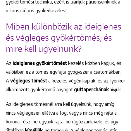
gyökértömési technika, ezért is ajánljuk pácienseinknek a
mikroszkópos gyökérkezelést.
Miben különbözik az ideiglenes
és végleges gyökértömés, és
mire kell ügyelnünk?
Az
ideiglenes gyökértömést
kezelés közben kapjuk, és
valójában ez a tömés egyfajta gyógyszer a csatornákban.
A
végleges tömést
a kezelés végén kapjuk, és az ilyenkor
alkalmazott gyökértömő anyagot
guttaperchának
hívjuk.
Az ideiglenes tömésnél arra kell ügyelnünk, hogy amíg
nincs véglegesen ellátva a fog, vagyis nincs még rajta a
koronai rész, ne együnk rajta, ne rágózzunk vele, és úgy
általában
kíméljük
, ne terheljük. A végleges tömés után