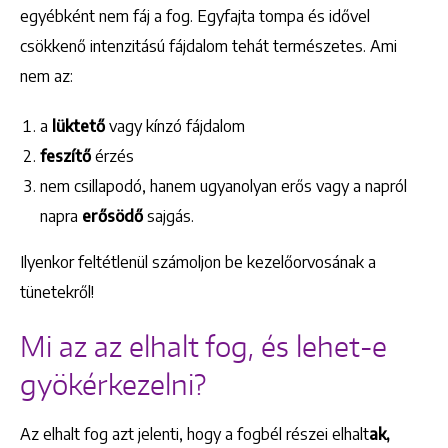
egyébként nem fáj a fog. Egyfajta tompa és idővel
csökkenő intenzitású fájdalom tehát természetes. Ami
nem az:
a
lüktető
vagy kínzó fájdalom
feszítő
érzés
nem csillapodó, hanem ugyanolyan erős vagy a napról
napra
erősödő
sajgás.
Ilyenkor feltétlenül számoljon be kezelőorvosának a
tünetekről!
Mi az az elhalt fog, és lehet-e
gyökérkezelni?
Az elhalt fog azt jelenti, hogy a fogbél részei elhalt
ak,