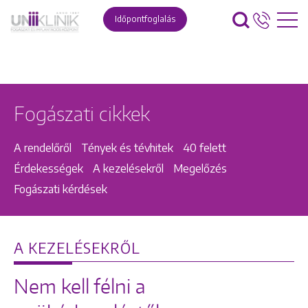
Időpontfoglalás
Fogászati cikkek
A rendelőről
Tények és tévhitek
40 felett
Érdekességek
A kezelésekről
Megelőzés
Fogászati kérdések
A KEZELÉSEKRŐL
Nem kell félni a