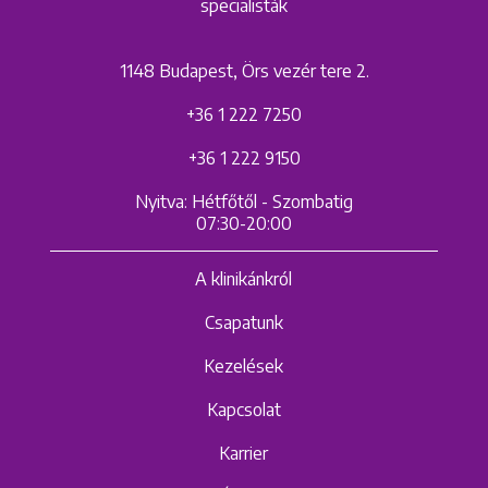
specialisták
1148 Budapest, Örs vezér tere 2.
+36 1 222 7250
+36 1 222 9150
Nyitva: Hétfőtől - Szombatig
07:30-20:00
A klinikánkról
Csapatunk
Kezelések
Kapcsolat
Karrier