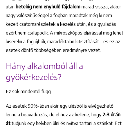
után
hetekig nem enyhülő fájdalom
marad vissza, akkor
nagy valószínűséggel a fogban maradtak még ki nem
kezelt csatornarészletek a kezelés után, és a gyulladás
ezért nem csillapodik. A mikroszkópos eljárással meg lehet
kísérelni a fog újbóli, maradéktalan kitisztítását – és ez az
esetek döntő többségében eredményre vezet.
Hány alkalomból áll a
gyökérkezelés?
Ez sok mindentől függ.
Az esetek 90%-ában akár egy ülésből is elvégezhető
lenne a beavatkozás, de ehhez az kellene, hogy
2-3 órán
át
tudjunk egy helyben ülni és nyitva tartani a szánkat. Ezt