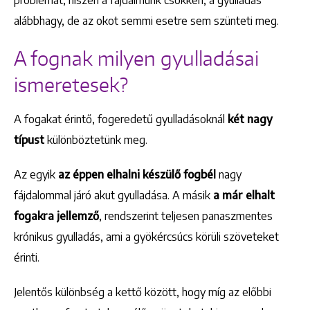
problémát, hiszen a fájdalmunk csökken, a gyulladás
alábbhagy, de az okot semmi esetre sem szünteti meg.
A fognak milyen gyulladásai
ismeretesek?
A fogakat érintő, fogeredetű gyulladásoknál
két nagy
típust
különböztetünk meg.
Az egyik
az éppen elhalni készülő fogbél
nagy
fájdalommal járó akut gyulladása. A másik
a már elhalt
fogakra jellemző
, rendszerint teljesen panaszmentes
krónikus gyulladás, ami a gyökércsúcs körüli szöveteket
érinti.
Jelentős különbség a kettő között, hogy míg az előbbi