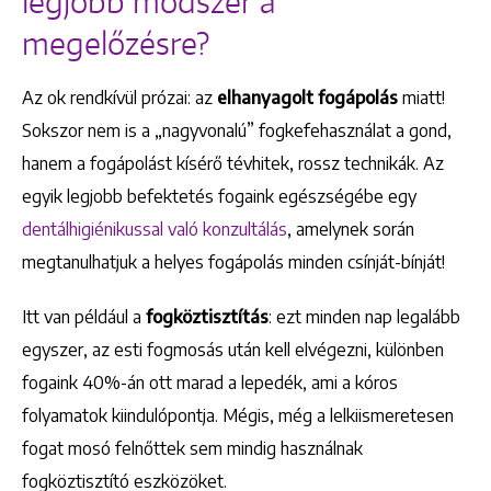
legjobb módszer a
megelőzésre?
Az ok rendkívül prózai: az
elhanyagolt fogápolás
miatt!
Sokszor nem is a „nagyvonalú” fogkefehasználat a gond,
hanem a fogápolást kísérő tévhitek, rossz technikák. Az
egyik legjobb befektetés fogaink egészségébe egy
dentálhigiénikussal való konzultálás
, amelynek során
megtanulhatjuk a helyes fogápolás minden csínját-bínját!
Itt van például a
fogköztisztítás
: ezt minden nap legalább
egyszer, az esti fogmosás után kell elvégezni, különben
fogaink 40%-án ott marad a lepedék, ami a kóros
folyamatok kiindulópontja. Mégis, még a lelkiismeretesen
fogat mosó felnőttek sem mindig használnak
fogköztisztító eszközöket.