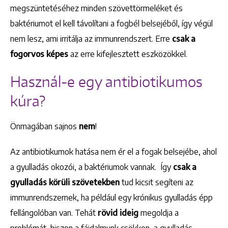
megszüntetéséhez minden szövettörmeléket és
baktériumot el kell távolítani a fogbél belsejéből, így végül
nem lesz, ami irritálja az immunrendszert. Erre
csak a
fogorvos képes
az erre kifejlesztett eszközökkel.
Használ-e egy antibiotikumos
kúra?
Önmagában sajnos
nem
!
Az antibiotikumok hatása nem ér el a fogak belsejébe, ahol
a gyulladás okozói, a baktériumok vannak. Így
csak a
gyulladás körüli szövetekben
tud kicsit segíteni az
immunrendszernek, ha például egy krónikus gyulladás épp
fellángolóban van. Tehát
rövid ideig
megoldja a