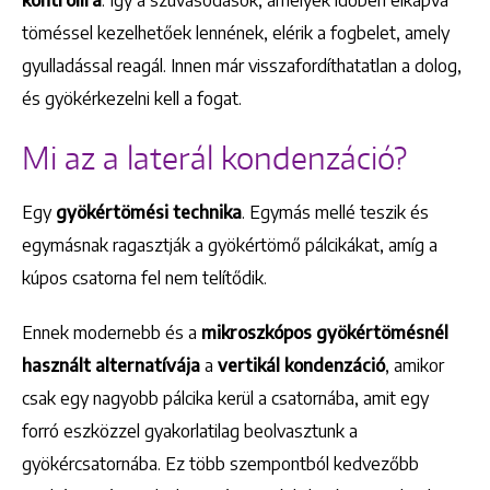
töméssel kezelhetőek lennének, elérik a fogbelet, amely
gyulladással reagál. Innen már visszafordíthatatlan a dolog,
és gyökérkezelni kell a fogat.
Mi az a laterál kondenzáció?
Egy
gyökértömési technika
. Egymás mellé teszik és
egymásnak ragasztják a gyökértömő pálcikákat, amíg a
kúpos csatorna fel nem telítődik.
Ennek modernebb és a
mikroszkópos gyökértömésnél
használt alternatívája
a
vertikál kondenzáció
, amikor
csak egy nagyobb pálcika kerül a csatornába, amit egy
forró eszközzel gyakorlatilag beolvasztunk a
gyökércsatornába. Ez több szempontból kedvezőbb