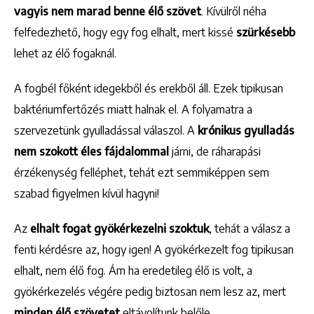
vagyis nem marad benne élő szövet
. Kívülről néha
felfedezhető, hogy egy fog elhalt, mert kissé
szürkésebb
lehet az élő fogaknál.
A fogbél főként idegekből és erekből áll. Ezek tipikusan
baktériumfertőzés miatt halnak el. A folyamatra a
szervezetünk gyulladással válaszol. A
krónikus gyulladás
nem szokott éles fájdalommal
járni, de ráharapási
érzékenység felléphet, tehát ezt semmiképpen sem
szabad figyelmen kívül hagyni!
Az
elhalt fogat gyökérkezelni szoktuk
, tehát a válasz a
fenti kérdésre az, hogy igen! A gyökérkezelt fog tipikusan
elhalt, nem élő fog. Ám ha eredetileg élő is volt, a
gyökérkezelés végére pedig biztosan nem lesz az, mert
minden élő szövetet
eltávolítunk belőle.