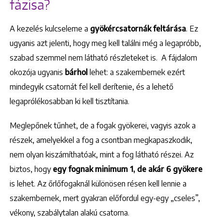
fázisa?
A kezelés kulcseleme a
gyökércsatornák feltárása
. Ez
ugyanis azt jelenti, hogy meg kell találni még a legapróbb,
szabad szemmel nem látható részleteket is. A fájdalom
okozója ugyanis
bárhol
lehet: a szakembernek ezért
mindegyik csatornát fel kell derítenie, és a lehető
legaprólékosabban ki kell tisztítania.
Meglepőnek tűnhet, de a fogak gyökerei, vagyis azok a
részek, amelyekkel a fog a csontban megkapaszkodik,
nem olyan kiszámíthatóak, mint a fog látható részei. Az
biztos, hogy
egy fognak minimum 1, de akár 6 gyökere
is lehet. Az őrlőfogaknál különösen résen kell lennie a
szakembernek, mert gyakran előfordul egy-egy „cseles”,
vékony, szabálytalan alakú csatorna.