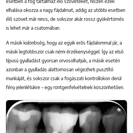
esetben a fog tartalmaz élő szöveteket, hiszen ezek
elhalása okozza a nagy fájdalmat, addig az utóbbi esetben
élő szövet már nincs, de sokszor akár rossz gyökértömés
is lehet már a csatornában.
A másik különbség, hogy az egyik erős fájdalommal jár, a
másik legtöbbször csak némi érzékenységgel. Így az első
típusú gyulladást gyorsan orvosolhatjuk, a másik esetén
azonban a gyulladás alattomosan végezheti pusztító
munkáját, és sokszor csak a fogászati kontrollokon derül
fény jelenlétükre – egy röntgenfelvételnek köszönhetően.