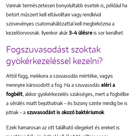
Vannak természetesen bonyolultabb esetek is, például ha
betört műszert kell eltávolítani vagy rendkívül
szövevényes csatornahálózattal kell megbirkóznia a
kezelőorvosnak. Ilyenkor akár
3-4 ülésre
is sor kerülhet.
Fogszuvasodást szoktak
gyökérkezeléssel kezelni?
Attól függ, mekkora a szuvasodás mértéke, vagyis
mennyire károsodott a fog. Ha a szuvasodás
eléri a
fogbélt
, akkor gyökérkezelés szükséges, mert a fogbélbe
a sérülés miatt bejuthatnak – és bizony szinte mindig be is
jutnak – a
szuvasodást is okozó baktériumok
.
Ezek hamarosan az ott található idegeket és ereket is