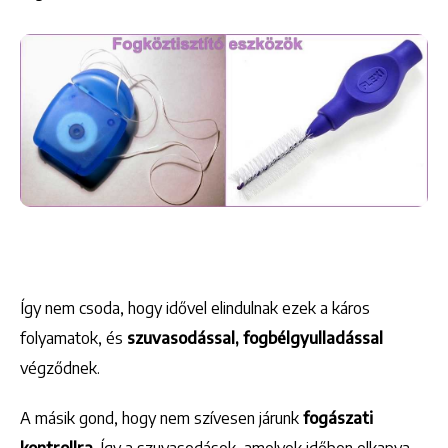
Így nem csoda, hogy idővel elindulnak ezek a káros
folyamatok, és
szuvasodással, fogbélgyulladással
végződnek.
A másik gond, hogy nem szívesen járunk
fogászati
kontrollra
. Így a szuvasodások, amelyek időben elkapva