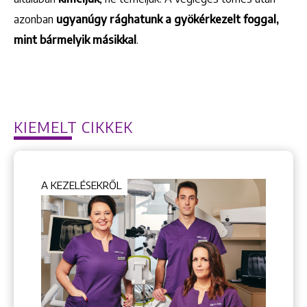
azonban
ugyanúgy rághatunk a gyökérkezelt foggal,
mint bármelyik másikkal
.
KIEMELT CIKKEK
A KEZELÉSEKRŐL