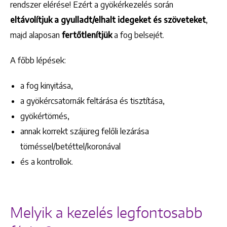
rendszer elérése! Ezért a gyökérkezelés során
eltávolítjuk a gyulladt/elhalt idegeket és szöveteket
,
majd alaposan
fertőtlenítjük
a fog belsejét.
A főbb lépések:
a fog kinyitása,
a gyökércsatornák feltárása és tisztítása,
gyökértömés,
annak korrekt szájüreg felőli lezárása
töméssel/betéttel/koronával
és a kontrollok.
Melyik a kezelés legfontosabb