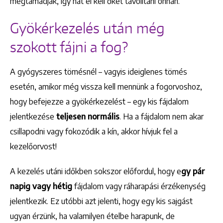
megtámadják, így hát el kell őket távolítani onnan.
Gyökérkezelés után még
szokott fájni a fog?
A gyógyszeres tömésnél – vagyis ideiglenes tömés
esetén, amikor még vissza kell mennünk a fogorvoshoz,
hogy befejezze a gyökérkezelést – egy kis fájdalom
jelentkezése
teljesen normális
. Ha a fájdalom nem akar
csillapodni vagy fokozódik a kín, akkor hívjuk fel a
kezelőorvost!
A kezelés utáni időkben sokszor előfordul, hogy e
gy pár
napig vagy hétig
fájdalom vagy ráharapási érzékenység
jelentkezik. Ez utóbbi azt jelenti, hogy egy kis sajgást
ugyan érzünk, ha valamilyen ételbe harapunk, de