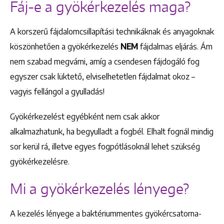
Fáj-e a gyökérkezelés maga?
A korszerű fájdalomcsillapítási technikáknak és anyagoknak
köszönhetően a gyökérkezelés
NEM
fájdalmas eljárás. Ám
nem szabad megvárni, amíg a csendesen fájdogáló fog
egyszer csak lüktető, elviselhetetlen fájdalmat okoz –
vagyis fellángol a gyulladás!
Gyökérkezelést egyébként nem csak akkor
alkalmazhatunk, ha begyulladt a fogbél. Elhalt fognál mindig
sor kerül rá, illetve egyes fogpótlásoknál lehet szükség
gyökérkezelésre.
Mi a gyökérkezelés lényege?
A kezelés lényege a baktériummentes gyökércsatorna-