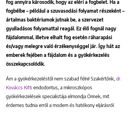
fog annyira károsodik, hogy az eléri a fogbelet. Ha a
fogbélbe – például a szuvasodási folyamat részeként –
ártalmas baktériumok jutnak be, a szervezet
gyulladásos folyamattal reagál. Ez élő fognál nagy
fájdalommal, illetve elhalt fog esetén ráharapási
és/vagy melegre való érzékenységgel jár. Így hát az
emberek fejében a fájdalom és a gyökérkezelés
összekapcsolódik.
Ám a gyökérkezeléstől nem szabad félni! Szakértőnk,
dr.
Kováccs Kitti
endodontus, a mikroszkópos
gyökérkezelések specialistája elmondja Önnek, mit
érdemes tudnia erről a modern és hatékony eljárásról.